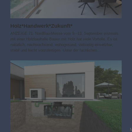
Holz*Handwerk*Zukunft*
ANZEIGE 71. NordBau-Messe vom 9.–13. September erstmals
mit einer Holzbauhalle Bauen mit Holz hat viele Vorteile. Es ist
natürlich, nachwachsend, wohngesund, vielseitig einsetzbar,
stabil und leicht vorzufertigen. Unter der fachlichen…