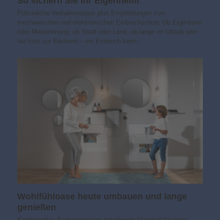
So sichern Sie Ihr Eigenheim
Polizeiliche Verhaltenstipps plus Empfehlungen zum
mechanischen und elektronischen Einbruchschutz Ob Eigenheim
oder Mietwohnung, ob Stadt oder Land, ob lange im Urlaub oder
nur kurz zur Bäckerei – ein Einbruch kann…
Wohlfühloase heute umbauen und lange
genießen
Komfortables Badezimmer im gehobenen Standard für jedes