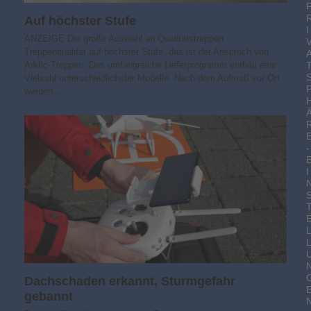
Auf höchster Stufe
I
ANZEIGE Die große Auswahl an Qualitätstreppen
Treppenqualität auf höchster Stufe, das ist der Anspruch von
Arktic-Treppen. Das umfangreiche Lieferprogramm enthält eine
Vielzahl unterschiedlichster Modelle. Nach dem Aufmaß vor Ort
werden…
-
I
Dachschaden erkannt, Sturmgefahr
gebannt