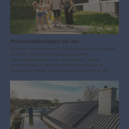
Photovoltaik­­anlagen für alle
Rechtliche Vereinfachungen für Steckersolargeräte Die weltweit
erste Norm für Steckersolargeräte (sogenannte
Balkonsolarkraftwerke) ist ab sofort erhältlich. Mit der
Veröffentlichung der DIN-Norm wird Rechtssicherheit für
Produzenten, Händler und Endverbraucher geschaffen. Die…