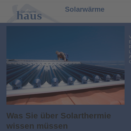
Open
Close
Solarwärme
mobile
mobile
menu
menu
Was Sie über Solarthermie
wissen müssen