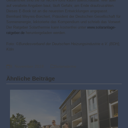
Gesamtheit sind sie für Nicht-Profis kaum überschaubar. Wer aber
auf veraltete Angaben baut, läuft Gefahr, am Ende draufzuzahlen.
Dieses E-Book ist an die neuesten Entwicklungen angepasst.
Bernhard Weyres-Borchert, Präsident der Deutschen Gesellschaft für
Sonnenenergie, lektorierte das Kompendium und schrieb das Vorwort.
Der Ratgeber Solarthermie kann kostenfrei unter
www.solaranlage-
ratgeber.de
heruntergeladen werden.
Foto: ©
Bundesverband der Deutschen Heizungsindustrie e.V. (BDH),
Köln
9. November 2018
Solarwärme
Ähnliche Beiträge