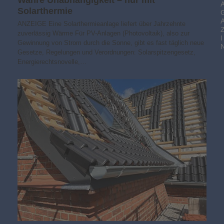
Solarthermie
ANZEIGE Eine Solarthermieanlage liefert über Jahrzehnte
zuverlässig Wärme Für PV-Anlagen (Photovoltaik), also zur
I
Gewinnung von Strom durch die Sonne, gibt es fast täglich neue
Gesetze, Regelungen und Verordnungen: Solarspitzengesetz,
Energierechtsnovelle,…