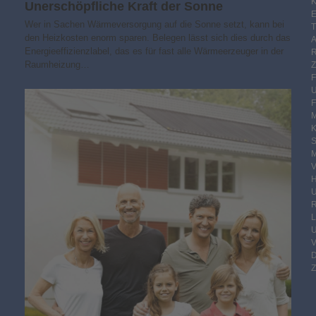
K
Unerschöpfliche Kraft der Sonne
E
Wer in Sachen Wärmeversorgung auf die Sonne setzt, kann bei
den Heizkosten enorm sparen. Belegen lässt sich dies durch das
Energieeffizienzlabel, das es für fast alle Wärmeerzeuger in der
Raumheizung…
F
M
S
M
V
R
Z