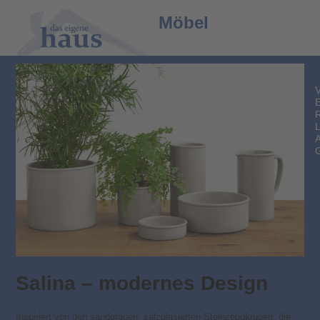
Open
Close
Möbel
mobile
mobile
menu
menu
Salina – modernes Design
Inspiriert von den sandgrauen, salzglasierten Steinzeugkrügen, die