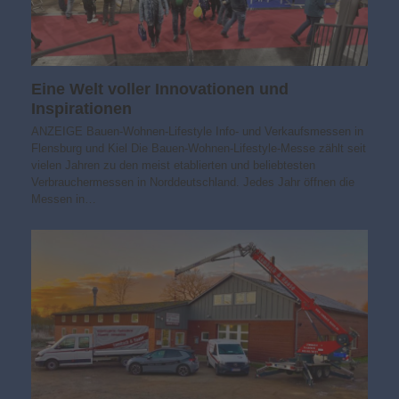
Eine Welt voller Innovationen und
Inspirationen
ANZEIGE Bauen-Wohnen-Lifestyle Info- und Verkaufsmessen in
Flensburg und Kiel Die Bauen-Wohnen-Lifestyle-Messe zählt seit
vielen Jahren zu den meist etablierten und beliebtesten
Verbrauchermessen in Norddeutschland. Jedes Jahr öffnen die
Messen in…