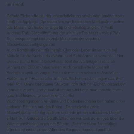
im Trend.
Gerade Eiche wird bei der Inneneinrichtung sowie dem Innenausbau
stark nachgefragt. „Die optischen wie haptischen Merkmale machen
das Massivholzmöbel einzigartig und lebendig zugleich“, weiß
Andreas Ruf, Geschäftsführer der Initiative Pro Massivholz (IPM).
Dementsprechend bieten viele Möbelanbieter verstärkt
Massivholzanfertigungen an.
Auch Kombinationen mit Metall, Glas oder Leder finden sich bei
Möbeln für die Küche, das Wohn- und Schlafzimmer sowie den Flur
wieder. Damit lösen Massivholzmöbel den vorherigen Trend ab:
„Anfang der 2000er-Jahre waren noch geradlinige Möbel mit
Hochglanzoptik en vogue. Heute dominieren schwarze Astlöcher,
Farbkerne mit Rissen oder Stirnholzflächen mit Jahrringen das Bild“,
weiß Ruf. Diese besondere Struktur finde sich bei Eichenholzmöbeln
vermehrt wieder. „Individualität immer wichtiger, man möchte etwas
ganz Exklusives für sein Heim“, so Ruf.
Wuchsbedingungen wie Klima und Bodenbeschaffenheit haben unter
anderem Einfluss auf den Baum. „Daher gleicht keine
Massivholzlamelle der anderen und jede ist ein natürliches Unikat“,
erklärt Ruf. Gerade die Stirnholzflächen verraten so einiges über die
Wachstumsbedingungen der Bäume. „Die einzelnen Jahresringe
offenbaren nicht nur das Alter des Baumes, sondern auch die