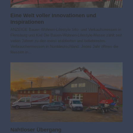
Eine Welt voller Innovationen und
Inspirationen
ANZEIGE Bauen-Wohnen-Lifestyle Info- und Verkaufsmessen in
Flensburg und Kiel Die Bauen-Wohnen-Lifestyle-Messe zählt seit
vielen Jahren zu den meist etablierten und beliebtesten
Verbrauchermessen in Norddeutschland. Jedes Jahr öffnen die
Messen in…
Nahtloser Übergang