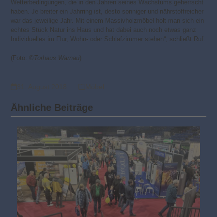
Wetterbedingungen, die in den Jahren seines Wachstums geherrscht
haben. Je breiter ein Jahrring ist, desto sonniger und nährstoffreicher
war das jeweilige Jahr. Mit einem Massivholzmöbel holt man sich ein
echtes Stück Natur ins Haus und hat dabei auch noch etwas ganz
Individuelles im Flur, Wohn- oder Schlafzimmer stehen“, schließt Ruf.
(Foto: ©
Torhaus Warnau
)
31. August 2018
Möbel
Ähnliche Beiträge