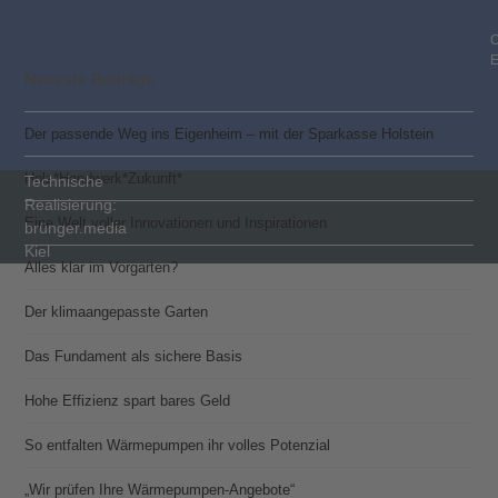
C
Neueste Beiträge
Der passende Weg ins Eigenheim – mit der Sparkasse Holstein
Holz*Handwerk*Zukunft*
Technische
Realisierung:
Eine Welt voller Innovationen und Inspirationen
brünger.media
Kiel
Alles klar im Vorgarten?
Der klimaangepasste Garten
Das Fundament als sichere Basis
Hohe Effizienz spart bares Geld
So entfalten Wärmepumpen ihr volles Potenzial
„Wir prüfen Ihre Wärmepumpen-Angebote“