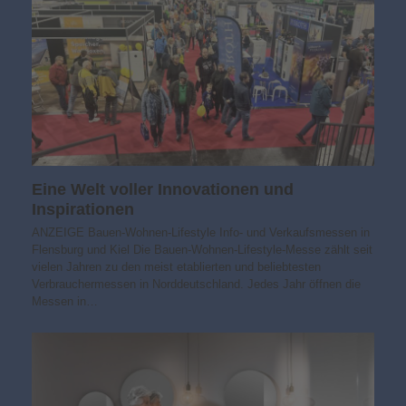
Eine Welt voller Innovationen und
Inspirationen
ANZEIGE Bauen-Wohnen-Lifestyle Info- und Verkaufsmessen in
Flensburg und Kiel Die Bauen-Wohnen-Lifestyle-Messe zählt seit
vielen Jahren zu den meist etablierten und beliebtesten
Verbrauchermessen in Norddeutschland. Jedes Jahr öffnen die
Messen in…