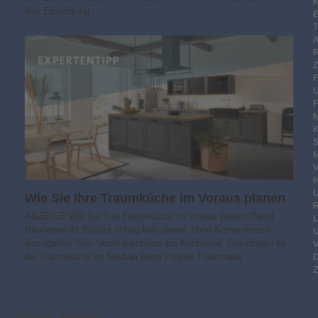
K
Ihre Einrichtung…
E
F
M
S
M
V
Wie Sie Ihre Traumküche im Voraus planen
R
ANZEIGE Wie Sie Ihre Traumküche im Voraus planen Damit
Bauherren ihr Budget richtig kalkulieren, ohne Kompromisse
einzugehen Vom Stromanschluss bis Kochinsel: Grundlagen für
die Traumküche im Neubau Beim Projekt Traumhaus…
Z
Neueste Beiträge