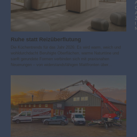
I
Ruhe statt Reizüberflutung
Die Küchentrends für das Jahr 2026: Es wird warm, weich und
wohldurchdacht Beruhigte Oberflächen, warme Naturtöne und
sanft gerundete Formen verbinden sich mit praxisnahen
Neuerungen – von widerstandsfähigen Mattfronten über…