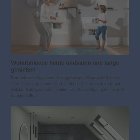
Wohlfühloase heute umbauen und lange
genießen
Komfortables Badezimmer im gehobenen Standard für jedes
Alter Um das passende Bad zu finden, hilft es sich zu fragen,
welcher Bad-Typ man eigentlich ist. Zu Überlegungen dieser Art
rät jedenfalls…