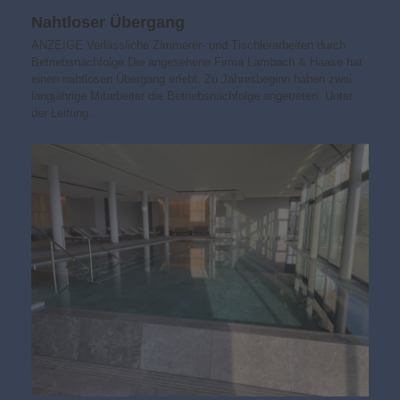
Nahtloser Übergang
ANZEIGE Verlässliche Zimmerer- und Tischlerarbeiten durch
Betriebsnachfolge Die angesehene Firma Lambach & Haase hat
einen nahtlosen Übergang erlebt. Zu Jahresbeginn haben zwei
langjährige Mitarbeiter die Betriebsnachfolge angetreten. Unter
der Leitung…