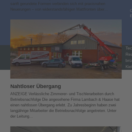
sanft gerundete Formen verbinden sich mit praxisnahen
Neuerungen – von widerstandsfähigen Mattfronten über…
C
Tec
Rea
brü
Kie
Nahtloser Übergang
ANZEIGE Verlässliche Zimmerer- und Tischlerarbeiten durch
Betriebsnachfolge Die angesehene Firma Lambach & Haase hat
einen nahtlosen Übergang erlebt. Zu Jahresbeginn haben zwei
langjährige Mitarbeiter die Betriebsnachfolge angetreten. Unter
der Leitung…