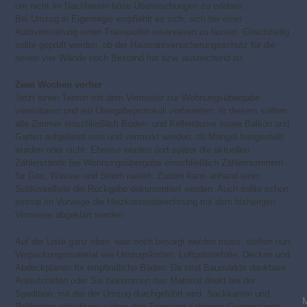
um nicht im Nachherein böse Überraschungen zu erleben.
Bei Umzug in Eigenregie empfiehlt es sich, sich bei einer
Autovermietung einen Transporter reservieren zu lassen. Gleichzeitig
sollte geprüft werden, ob der Hausratsversicherungsschutz für die
neuen vier Wände noch Bestand hat bzw. ausreichend ist.
Zwei Wochen vorher
Jetzt einen Termin mit dem Vermieter zur Wohnungsübergabe
vereinbaren und ein Übergabeprotokoll vorbereiten. In diesem sollten
alle Zimmer einschließlich Boden- und Kellerräume sowie Balkon und
Garten aufgelistet sein und vermerkt werden, ob Mängel festgestellt
wurden oder nicht. Ebenso werden dort später die aktuellen
Zählerstände bei Wohnungsübergabe einschließlich Zählernummern
für Gas, Wasser und Strom notiert. Zudem kann anhand einer
Schlüsselliste die Rückgabe dokumentiert werden. Auch sollte schon
einmal im Vorwege die Heizkostenabrechnung mit dem bisherigen
Vermieter abgeklärt werden.
Auf der Liste ganz oben, was noch besorgt werden muss, stehen nun
Verpackungsmaterial wie Umzugskisten, Luftpolsterfolie, Decken und
Abdeckplanen für empfindliche Böden. Da sind Baumärkte dankbare
Anlaufstätten oder Sie bekommen das Material direkt bei der
Spedition, mit der der Umzug durchgeführt wird. Sackkarren und
Rollbretter erleichtern zudem den Transport schwerer Gegenstände.