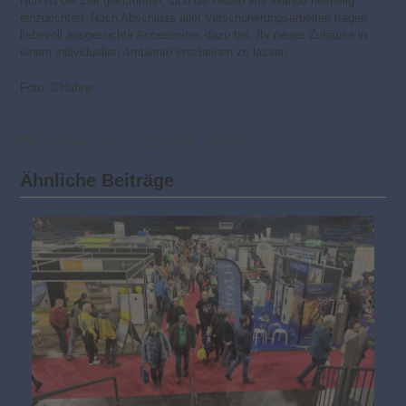
Nun ist die Zeit gekommen, sich die neuen vier Wände heimelig
einzurichten. Nach Abschluss aller Verschönerungsarbeiten tragen
liebevoll ausgesuchte Accessoires dazu bei, Ihr neues Zuhause in
einem individuellen Ambiente erscheinen zu lassen.
Foto: ©Hahne
5. Februar 2016
Möbel
,
Wohnen
Ähnliche Beiträge