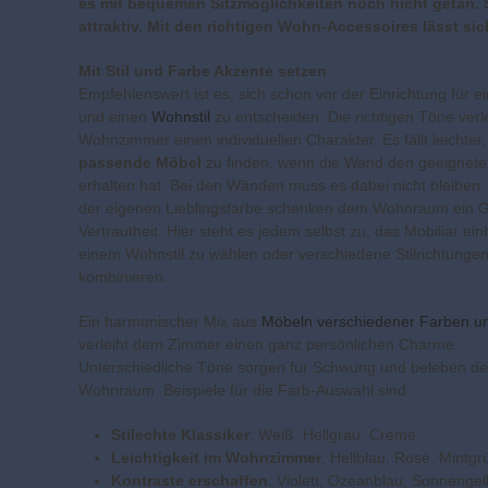
es mit bequemen Sitzmöglichkeiten noch nicht getan. 
attraktiv. Mit den richtigen Wohn-Accessoires lässt s
Mit Stil und Farbe Akzente setzen
Empfehlenswert ist es, sich schon vor der Einrichtung für e
und einen
Wohnstil
zu entscheiden. Die richtigen Töne ver
Wohnzimmer einen individuellen Charakter. Es fällt leichter,
passende Möbel
zu finden, wenn die Wand den geeignete
erhalten hat. Bei den Wänden muss es dabei nicht bleiben.
der eigenen Lieblingsfarbe schenken dem Wohnraum ein G
Vertrautheit. Hier steht es jedem selbst zu, das Mobiliar einh
einem Wohnstil zu wählen oder verschiedene Stilrichtunge
kombinieren.
Ein harmonischer Mix aus
Möbeln verschiedener Farben un
verleiht dem Zimmer einen ganz persönlichen Charme.
Unterschiedliche Töne sorgen für Schwung und beleben d
Wohnraum. Beispiele für die Farb-Auswahl sind:
Stilechte Klassiker
: Weiß, Hellgrau, Creme
Leichtigkeit im Wohnzimmer
: Hellblau, Rosé, Mintgr
Kontraste erschaffen
: Violett, Ozeanblau, Sonnengel