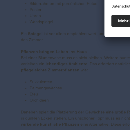
Bilderrahmen mit persönlichen Fotos
Poster
Uhren
Wandspiegel
Ein
Spiegel
ist vor allem empfehlenswert, um
kleine Räume
das Zimmer.
Pflanzen bringen Leben ins Haus
Bei einer Blumenvase muss es nicht bleiben. Weitere bunt
verleihen ein
lebendiges Ambiente
. Das erfordert natürl
pflegeleichte Zimmerpflanzen
wie:
Sukkulenten
Palmengewächse
Efeu
Orchideen
Daneben spielt die Platzierung der Gewächse eine große Roll
in dunklen Ecken stehen. Ein unschöner Topf muss es nicht
wirkende künstliche Pflanzen
eine Alternative. Diese erf