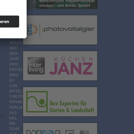
CARSTEN
FRAHM
VERLAG
DAS
BAUMAGAZIN
ts
BESTEHT
BEREITS
SEIT
DEM
JAHR
2000.
ERSTELLT
WIRD
ES
VOM
MITTELSTÄNDISCHEN
CARSTEN
FRAHM
VERLAG
AUS
cht
KIEL.
EIN
TEAM