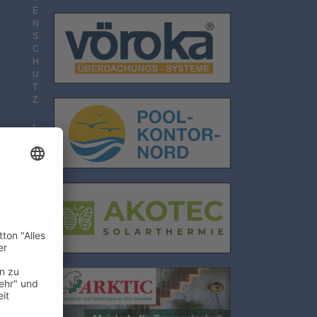
E
N
S
C
H
U
T
Z
I
M
P
em
R
r
E
S
S
U
M
ie