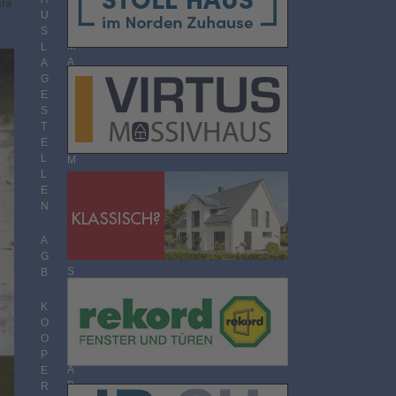
ls
O
U
R
S
M
L
A
A
T
G
E
S
T
T
H
E
E
L
M
L
E
E
N
N
Ü
B
E
A
R
G
S
B
I
C
K
H
O
T
O
P
A
E
B
R