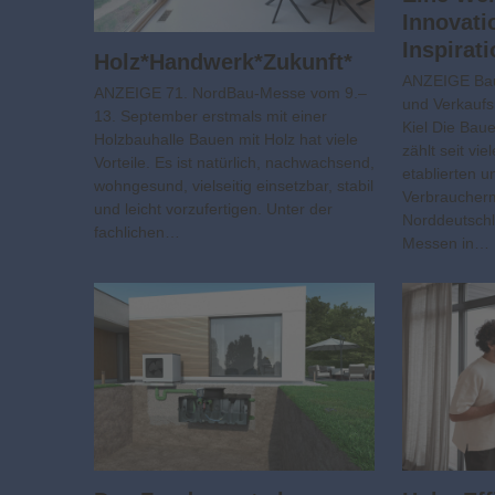
Innovati
Inspirat
Holz*Handwerk*Zukunft*
ANZEIGE Bau
ANZEIGE 71. NordBau-Messe vom 9.–
und Verkauf
13. September erstmals mit einer
Kiel Die Bau
Holzbauhalle Bauen mit Holz hat viele
zählt seit vi
Vorteile. Es ist natürlich, nachwachsend,
etablierten u
wohngesund, vielseitig einsetzbar, stabil
Verbraucher
und leicht vorzufertigen. Unter der
Norddeutschl
fachlichen…
Messen in…