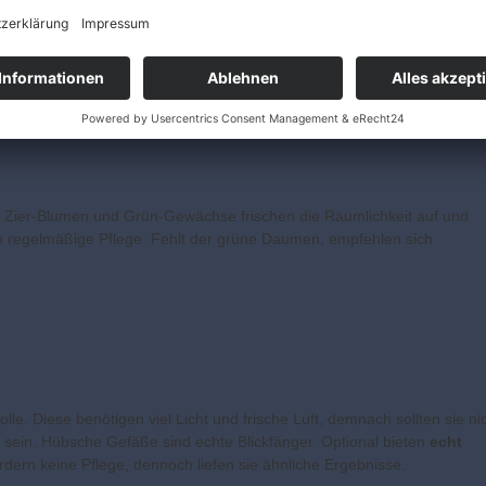
 größer wirken zu lassen
. Daneben erhellt die Reflexion des Tageslich
e Zier-Blumen und Grün-Gewächse frischen die Räumlichkeit auf und
ich regelmäßige Pflege. Fehlt der grüne Daumen, empfehlen sich
e. Diese benötigen viel Licht und frische Luft, demnach sollten sie ni
 sein. Hübsche Gefäße sind echte Blickfänger. Optional bieten
echt
ordern keine Pflege, dennoch liefen sie ähnliche Ergebnisse.