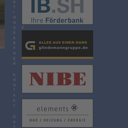
O
A
N
T
N
I
E
O
M
N
E
S
N
P
T
A
R
T
N
E
R
K
O
N
t
T
A
K
T
D
A
T