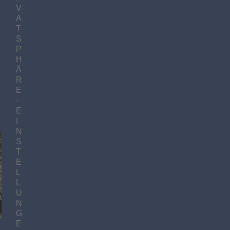
V
A
T
S
P
H
Ä
R
E
-
E
I
N
S
T
E
L
L
U
N
G
E