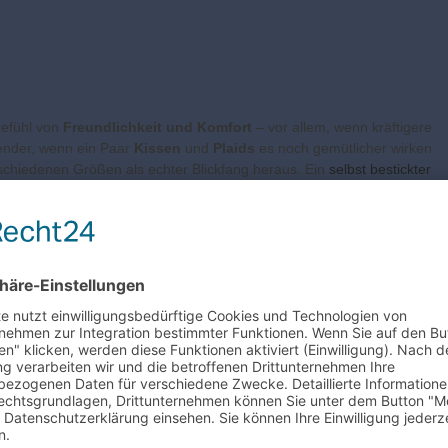
Gefühl von
Freundlichkeit und Komfort
– vor allem, wenn kräftigere
dender, wenn ein Paar
Kissen
und
Plaids
es noch gemütlicher wirken
erschiedenen Größen als echter Blickfang heraus. Ein
selbst bestickter
ingt er Wärme in den Raum. Selbst barfuß laufen im Winter ist mit ein
umteiler. Durch ihn kann man kleine Wohn-Inseln bilden, die das Zimme
s kleine Veränderungen können optisch viel bewirken, ohne dass man d
ier für einen individuell wohnlichen Charakter:
umen)