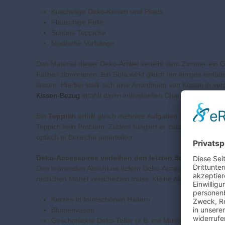
Kuschelige Deko-Kissen und Plaids
Flauschige Felle
Schöne Teppiche
Modische Vorhänge
Das Material dieser Deko-Artikel verleiht dem Zimmer ein 
Farben dominieren. Ein Sofa wirkt gleich um einiges einla
lassen. Hierbei stellt sich eine Anordnung von Kissen in v
Kissen-Bezug
strahlt einen individuellen Charakter aus.
Ein
Teppich
erfüllt gleich mehrere Aufgaben. Zum einen br
Teppich kein Problem. Zudem fungiert er zusätzlich als Ra
optisch in Bereiche unterteilen.
Deko-Accessoires verleihen den letzten Schliff
Den krönenden Abschluss liefern Deko-Accessoires. Bereit
restlichen Möbel verschieben muss. Kleine Akzente sorgen h
Kerzen in formschönen Haltern
Blumenvasen
Geschmückte Deko-Teller (z.B. mit Muscheln oder Bl