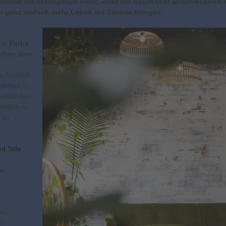
Stimmt die Atmosphäre nicht, wirkt der Raum eher abschreckend a
ich ganz einfach mehr Leben ins Zimmer bringen.
ine
Farbe
leihen dem
n Anstrich
 Möbel in
efühl der
eitlich in
n zu
d Stile
en
ün
b