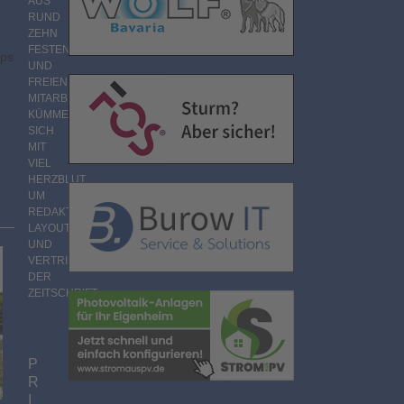
AUS
RUND
ZEHN
FESTEN
pps
UND
FREIEN
MITARBEITERN
KÜMMERT
SICH
MIT
VIEL
HERZBLUT
UM
REDAKTION,
LAYOUT
UND
VERTRIEB
DER
ZEITSCHRIFT.
P
R
I