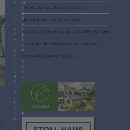
R
M
Das Fundament als sichere Basis
L
Ü
A
B
G
E
Hohe Effizienz spart bares Geld
R
B
M
So entfalten Wärmepumpen ihr volles Potenzial
L
E
I
D
„Wir prüfen Ihre Wärmepumpen-Angebote“
C
I
K
A
D
Photovoltaik­­anlagen für alle
A
A
T
U
E
S
Anzeigen
N
G
&
A
A
B
U
E
F
N
T
I
R
M
A
P
G
D
F
st
F
A