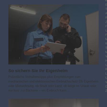
K
E
F
M
S
M
V
R
So sichern Sie Ihr Eigenheim
Polizeiliche Verhaltenstipps plus Empfehlungen zum
mechanischen und elektronischen Einbruchschutz Ob Eigenheim
oder Mietwohnung, ob Stadt oder Land, ob lange im Urlaub oder
nur kurz zur Bäckerei – ein Einbruch kann…
Z