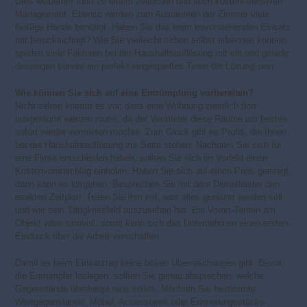
Dies wiederum führt zu einem zeitlichen und auch kostenintensiven
Management. Ebenso werden zum Ausräumen der Zimmer viele
fleißige Hände benötigt. Haben Sie das beim bevorstehenden Einsatz
mit berücksichtigt? Wie Sie vielleicht schon selbst erkennen können,
spielen viele Faktoren bei der Haushaltsauflösung mit ein und gerade
deswegen könnte ein perfekt eingespieltes Team die Lösung sein.
Wie können Sie sich auf eine Entrümplung vorbereiten?
Nicht selten kommt es vor, dass eine Wohnung ziemlich flott
ausgeräumt werden muss, da der Vermieter diese Räume am besten
sofort wieder vermieten möchte. Zum Glück gibt es Profis, die Ihnen
bei der Haushaltsauflösung zur Seite stehen. Nachdem Sie sich für
eine Firma entschieden haben, sollten Sie sich im Vorfeld einen
Kostenvoranschlag einholen. Haben Sie sich auf einen Preis geeinigt,
dann kann es losgehen. Besprechen Sie mit dem Dienstleister den
exakten Zeitplan. Teilen Sie ihm mit, was alles geräumt werden soll
und wie sein Tätigkeitsfeld auszusehen hat. Ein Vorort-Termin am
Objekt wäre sinnvoll, somit kann sich das Unternehmen einen ersten
Eindruck über die Arbeit verschaffen.
Damit es beim Einsatztag keine bösen Überraschungen gibt. Bevor
die Entrümpler loslegen, sollten Sie genau absprechen, welche
Gegenstände überhaupt raus sollen. Möchten Sie bestimmte
Wertgegenstände, Möbel, Accessoires oder Erinnerungsstücke