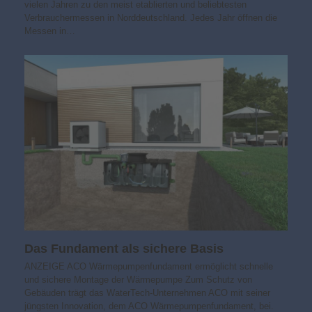
vielen Jahren zu den meist etablierten und beliebtesten
Verbrauchermessen in Norddeutschland. Jedes Jahr öffnen die
Messen in…
Das Fundament als sichere Basis
ANZEIGE ACO Wärmepumpenfundament ermöglicht schnelle
und sichere Montage der Wärmepumpe Zum Schutz von
Gebäuden trägt das WaterTech-Unternehmen ACO mit seiner
jüngsten Innovation, dem ACO Wärmepumpenfundament, bei.