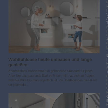
I
-
Wohlfühloase heute umbauen und lange
I
genießen
Komfortables Badezimmer im gehobenen Standard für jedes
Alter Um das passende Bad zu finden, hilft es sich zu fragen,
welcher Bad-Typ man eigentlich ist. Zu Überlegungen dieser Art
rät jedenfalls…