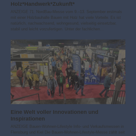
Holz*Handwerk*Zukunft*
ANZEIGE 71. NordBau-Messe vom 9.–13. September erstmals
mit einer Holzbauhalle Bauen mit Holz hat viele Vorteile. Es ist
natürlich, nachwachsend, wohngesund, vielseitig einsetzbar,
stabil und leicht vorzufertigen. Unter der fachlichen…
Eine Welt voller Innovationen und
Inspirationen
ANZEIGE Bauen-Wohnen-Lifestyle Info- und Verkaufsmessen in
Flensburg und Kiel Die Bauen-Wohnen-Lifestyle-Messe zählt seit