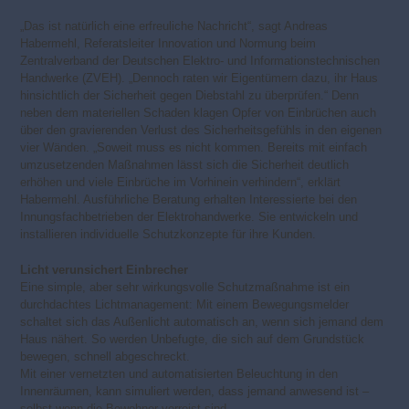
„Das ist natürlich eine erfreuliche Nachricht“, sagt Andreas
Habermehl, Referatsleiter Innovation und Normung beim
Zentralverband der Deutschen Elektro- und Informationstechnischen
Handwerke (ZVEH). „Dennoch raten wir Eigentümern dazu, ihr Haus
hinsichtlich der Sicherheit gegen Diebstahl zu überprüfen.“ Denn
neben dem materiellen Schaden klagen Opfer von Einbrüchen auch
über den gravierenden Verlust des Sicherheitsgefühls in den eigenen
vier Wänden. „Soweit muss es nicht kommen. Bereits mit einfach
umzusetzenden Maßnahmen lässt sich die Sicherheit deutlich
erhöhen und viele Einbrüche im Vorhinein verhindern“, erklärt
Habermehl. Ausführliche Beratung erhalten Interessierte bei den
Innungsfachbetrieben der Elektrohandwerke. Sie entwickeln und
installieren individuelle Schutzkonzepte für ihre Kunden.
Licht verunsichert Einbrecher
Eine simple, aber sehr wirkungsvolle Schutzmaßnahme ist ein
durchdachtes Lichtmanagement: Mit einem Bewegungsmelder
schaltet sich das Außenlicht automatisch an, wenn sich jemand dem
Haus nähert. So werden Unbefugte, die sich auf dem Grundstück
bewegen, schnell abgeschreckt.
Mit einer vernetzten und automatisierten Beleuchtung in den
Innenräumen, kann simuliert werden, dass jemand anwesend ist –
selbst wenn die Bewohner verreist sind.