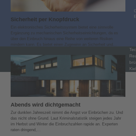
C
Sicherheit per Knopfdruck
Ein elektronisches Sicherheitssystem bietet eine sinnvolle
Ergänzung zu mechanischen Sicherheitseinrichtungen, da es
über den Einbruch hinaus eine Reihe von weiteren Risiken
mindern kann. Es bietet einen Zugewinn an Sicherheit und…
Tec
Rea
brü
Kie
Abends wird dichtgemacht
Zur dunklen Jahreszeit nimmt die Angst vor Einbrüchen zu. Und
das nicht ohne Grund. Laut Kriminalstatistik steigen jedes Jahr
im Herbst und Winter die Einbruchzahlen rapide an. Experten
raten dringend,…