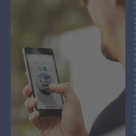
I
-
I