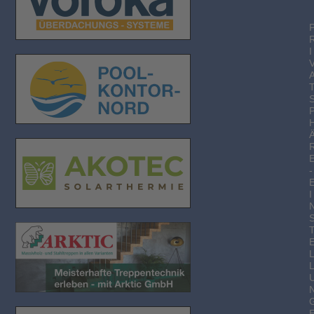
I
-
I