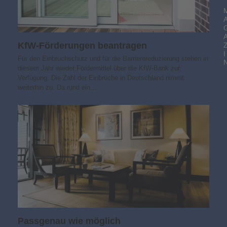
KfW-Förderungen beantragen
I
Für den Einbruchschutz und für die Barrierereduzierung stehen in
diesem Jahr wieder Fördermittel über die KfW-Bank zur
Verfügung. Die Zahl der Einbrüche in Deutschland nimmt
weiterhin zu. Da rund ein…
Passgenau wie möglich