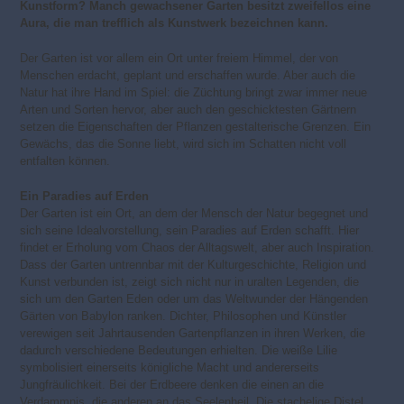
Kunstform? Manch gewachsener Garten besitzt zweifellos eine
Aura, die man trefflich als Kunstwerk bezeichnen kann.
Der Garten ist vor allem ein Ort unter freiem Himmel, der von
Menschen erdacht, geplant und erschaffen wurde. Aber auch die
Natur hat ihre Hand im Spiel: die Züchtung bringt zwar immer neue
Arten und Sorten hervor, aber auch den geschicktesten Gärtnern
setzen die Eigenschaften der Pflanzen gestalterische Grenzen. Ein
Gewächs, das die Sonne liebt, wird sich im Schatten nicht voll
entfalten können.
Ein Paradies auf Erden
Der Garten ist ein Ort, an dem der Mensch der Natur begegnet und
sich seine Idealvorstellung, sein Paradies auf Erden schafft. Hier
findet er Erholung vom Chaos der Alltagswelt, aber auch Inspiration.
Dass der Garten untrennbar mit der Kulturgeschichte, Religion und
Kunst verbunden ist, zeigt sich nicht nur in uralten Legenden, die
sich um den Garten Eden oder um das Weltwunder der Hängenden
Gärten von Babylon ranken. Dichter, Philosophen und Künstler
verewigen seit Jahrtausenden Gartenpflanzen in ihren Werken, die
dadurch verschiedene Bedeutungen erhielten. Die weiße Lilie
symbolisiert einerseits königliche Macht und andererseits
Jungfräulichkeit. Bei der Erdbeere denken die einen an die
Verdammnis, die anderen an das Seelenheil. Die stachelige Distel