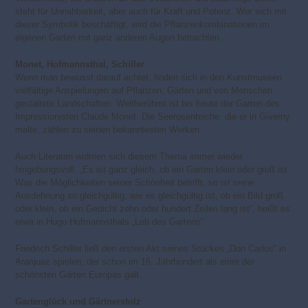
steht für Unnahbarkeit, aber auch für Kraft und Potenz. Wer sich mit
dieser Symbolik beschäftigt, wird die Pflanzenkombinationen im
eigenen Garten mit ganz anderen Augen betrachten.
Monet, Hofmannsthal, Schiller
Wenn man bewusst darauf achtet, finden sich in den Kunstmuseen
vielfältige Anspielungen auf Pflanzen, Gärten und von Menschen
gestaltete Landschaften. Weltberühmt ist bis heute der Garten des
Impressionisten Claude Monet. Die Seerosenteiche, die er in Giverny
malte, zählen zu seinen bekanntesten Werken.
Auch Literaten widmen sich diesem Thema immer wieder
hingebungsvoll. „Es ist ganz gleich, ob ein Garten klein oder groß ist.
Was die Möglichkeiten seiner Schönheit betrifft, so ist seine
Ausdehnung so gleichgültig, wie es gleichgültig ist, ob ein Bild groß
oder klein, ob ein Gedicht zehn oder hundert Zeilen lang ist“, heißt es
etwa in Hugo Hofmannsthals „Lob des Gartens“.
Friedrich Schiller ließ den ersten Akt seines Stückes „Don Carlos“ in
Aranjuez spielen, der schon im 16. Jahrhundert als einer der
schönsten Gärten Europas galt.
Gartenglück und Gärtnerstolz