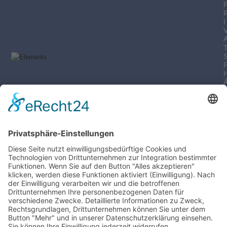
I
-
I