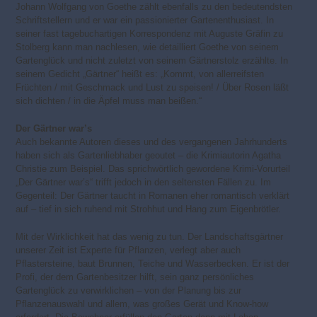
Johann Wolfgang von Goethe zählt ebenfalls zu den bedeutendsten
Schriftstellern und er war ein passionierter Gartenenthusiast. In
seiner fast tagebuchartigen Korrespondenz mit Auguste Gräfin zu
Stolberg kann man nachlesen, wie detailliert Goethe von seinem
Gartenglück und nicht zuletzt von seinem Gärtnerstolz erzählte. In
seinem Gedicht „Gärtner“ heißt es: „Kommt, von allerreifsten
Früchten / mit Geschmack und Lust zu speisen! / Über Rosen läßt
sich dichten / in die Äpfel muss man beißen.“
Der Gärtner war’s
Auch bekannte Autoren dieses und des vergangenen Jahrhunderts
haben sich als Gartenliebhaber geoutet – die Krimiautorin Agatha
Christie zum Beispiel. Das sprichwörtlich gewordene Krimi-Vorurteil
„Der Gärtner war’s“ trifft jedoch in den seltensten Fällen zu. Im
Gegenteil: Der Gärtner taucht in Romanen eher romantisch verklärt
auf – tief in sich ruhend mit Strohhut und Hang zum Eigenbrötler.
Mit der Wirklichkeit hat das wenig zu tun. Der Landschaftsgärtner
unserer Zeit ist Experte für Pflanzen, verlegt aber auch
Pflastersteine, baut Brunnen, Teiche und Wasserbecken. Er ist der
Profi, der dem Gartenbesitzer hilft, sein ganz persönliches
Gartenglück zu verwirklichen – von der Planung bis zur
Pflanzenauswahl und allem, was großes Gerät und Know-how