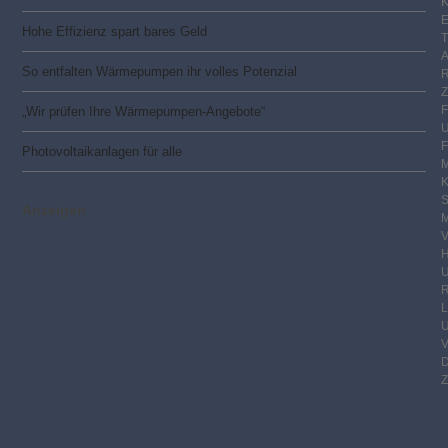
K
E
Hohe Effizienz spart bares Geld
So entfalten Wärmepumpen ihr volles Potenzial
„Wir prüfen Ihre Wärmepumpen-Angebote“
F
Photovoltaik­­anlagen für alle
M
S
Anzeigen
M
V
R
Z