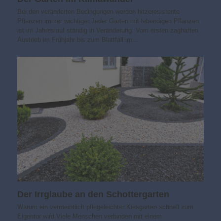
Bei den veränderten Bedingungen werden hitzeresistente
Pflanzen immer wichtiger Jeder Garten mit lebendigen Pflanzen
ist im Jahreslauf ständig in Veränderung. Vom ersten zaghaften
Austrieb im Frühjahr bis zum Blattfall im…
Der Irrglaube an den Schottergarten
Warum ein vermeintlich pflegeleichter Kiesgarten schnell zum
Eigentor wird Viele Menschen verbinden mit einem