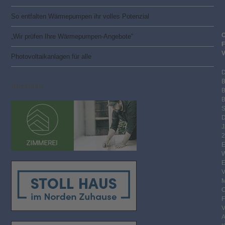
So entfalten Wärmepumpen ihr volles Potenzial
„Wir prüfen Ihre Wärmepumpen-Angebote“
Photovoltaik­­anlagen für alle
Anzeigen
B
S
2