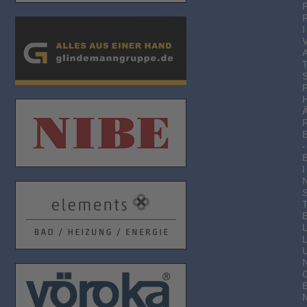
I
-
I