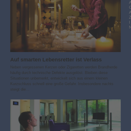
I
Auf smarten Lebensretter ist Verlass
Neben vergessenen Kerzen oder Zigaretten werden Brandherde
häufig durch technische Defekte ausgelöst. Bleiben diese
Situationen unbemerkt, entwickelt sich aus einem kleinen
Kurzschluss schnell eine große Gefahr. Insbesondere nachts
steigt die…