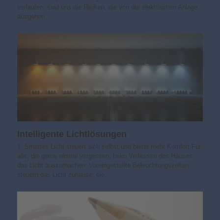
verlaufen, sind uns die Risiken, die von der elektrischen Anlage
ausgehen…
Intelligente Lichtlösungen
1. Smartes Licht steuert sich selbst und bietet mehr Komfort Für
alle, die gerne einmal vergessen, beim Verlassen des Hauses
das Licht auszumachen: Voreingestellte Beleuchtungszeiten
steuern das Licht zuhause; die…