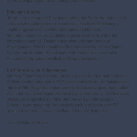
Unterhaltungsprogramm nicht lange auf sich warten.
Bitte ganz intuitiv
„Nicht nur Leistung und Funktionsumfang der Endgeräte haben sich
in den letzten Jahren enorm verbessert – auch die Bedienung ist
intuitiver geworden“, berichtet der Landesfachbereich
Informationstechnik im Landes­innungsverband der Elektro- und
Informationstechnik. Dadurch entstehen vollkommen neue
Anwendungen. Das hochauflösen­de Fernsehen als Home-Cinema-
System mit Surround-Sound wird mehr und mehr zur zentralen
Anlaufstelle für unterschiedlichste Programmwünsche.
Die Filme von der Videokamera
auf dem Flatscreen ansehen, Musik aus dem Internet herunterladen,
E-Mails abrufen oder den MP3-Player durchstöbern, die Spielkonsole
mit dem HiFi-Player verbinden oder die Kochsendung auf dem Tablet-
PC in der Küche verfolgen. Wo alles digital vernetzt ist, eröffnen sich
ungeahnte Mög­lichkeiten. Über den Server kann die zentrale
Steuerung der gesamten Haustechnik auch am Laptop oder PC
gesteuert werden – im ganzen Haus oder am Arbeitsplatz.
Foto: ©Elektro+/Busch-