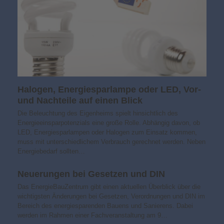
Halogen, Energiesparlampe oder LED, Vor-
und Nachteile auf einen Blick
Die Beleuchtung des Eigenheims spielt hinsichtlich des
Energieeinsparpotenzials eine große Rolle. Abhängig davon, ob
LED, Energiesparlampen oder Halogen zum Einsatz kommen,
muss mit unterschiedlichem Verbrauch gerechnet werden. Neben
Energiebedarf sollten…
Neuerungen bei Gesetzen und DIN
Das EnergieBauZentrum gibt einen aktuellen Überblick über die
wichtigsten Änderungen bei Gesetzen, Verordnungen und DIN im
Bereich des energiesparenden Bauens und Sanierens. Dabei
werden im Rahmen einer Fachveranstaltung am 9…