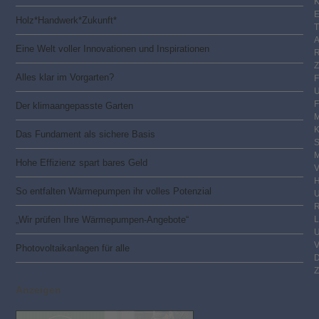
K
E
Holz*Handwerk*Zukunft*
Eine Welt voller Innovationen und Inspirationen
Alles klar im Vorgarten?
F
Der klimaangepasste Garten
M
Das Fundament als sichere Basis
S
M
Hohe Effizienz spart bares Geld
V
So entfalten Wärmepumpen ihr volles Potenzial
R
„Wir prüfen Ihre Wärmepumpen-Angebote“
Photovoltaik­­anlagen für alle
Z
Anzeigen