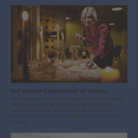
Auf smarten Lebensretter ist Verlass
Neben vergessenen Kerzen oder Zigaretten werden Brandherde
häufig durch technische Defekte ausgelöst. Bleiben diese
Situationen unbemerkt, entwickelt sich aus einem kleinen
Kurzschluss schnell eine große Gefahr. Insbesondere nachts
steigt die…