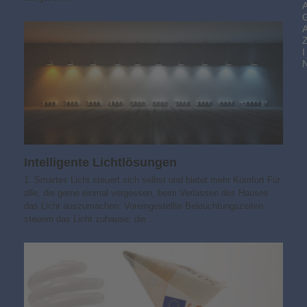
I
Intelligente Lichtlösungen
1. Smartes Licht steuert sich selbst und bietet mehr Komfort Für
alle, die gerne einmal vergessen, beim Verlassen des Hauses
das Licht auszumachen: Voreingestellte Beleuchtungszeiten
steuern das Licht zuhause; die…