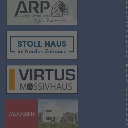
I
-
I