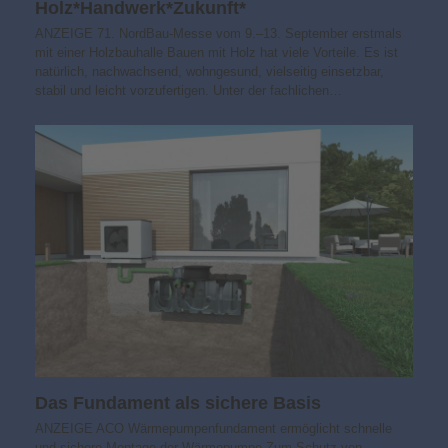
Holz*Handwerk*Zukunft*
ANZEIGE 71. NordBau-Messe vom 9.–13. September erstmals
mit einer Holzbauhalle Bauen mit Holz hat viele Vorteile. Es ist
natürlich, nachwachsend, wohngesund, vielseitig einsetzbar,
stabil und leicht vorzufertigen. Unter der fachlichen…
Das Fundament als sichere Basis
ANZEIGE ACO Wärmepumpenfundament ermöglicht schnelle
und sichere Montage der Wärmepumpe Zum Schutz von