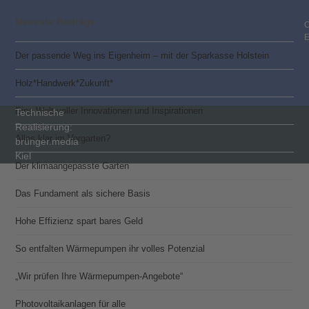
Neueste Beiträge
C
Der passende Weg ins Eigenheim – mit der Sparkasse Holstein
Holz*Handwerk*Zukunft*
Eine Welt voller Innovationen und Inspirationen
Technische
Realisierung:
Alles klar im Vorgarten?
brünger.media
Kiel
Der klimaangepasste Garten
Das Fundament als sichere Basis
Hohe Effizienz spart bares Geld
So entfalten Wärmepumpen ihr volles Potenzial
„Wir prüfen Ihre Wärmepumpen-Angebote“
Photovoltaik­­anlagen für alle