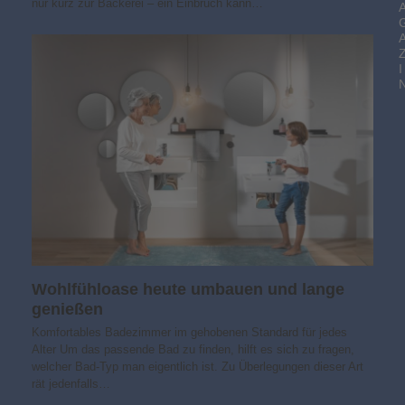
nur kurz zur Bäckerei – ein Einbruch kann…
I
Wohlfühloase heute umbauen und lange
genießen
Komfortables Badezimmer im gehobenen Standard für jedes
Alter Um das passende Bad zu finden, hilft es sich zu fragen,
welcher Bad-Typ man eigentlich ist. Zu Überlegungen dieser Art
rät jedenfalls…