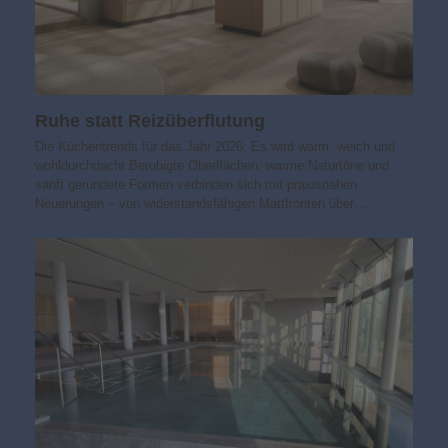
Ruhe statt Reizüberflutung
Die Küchentrends für das Jahr 2026: Es wird warm, weich und
wohldurchdacht Beruhigte Oberflächen, warme Naturtöne und
sanft gerundete Formen verbinden sich mit praxisnahen
Neuerungen – von widerstandsfähigen Mattfronten über…