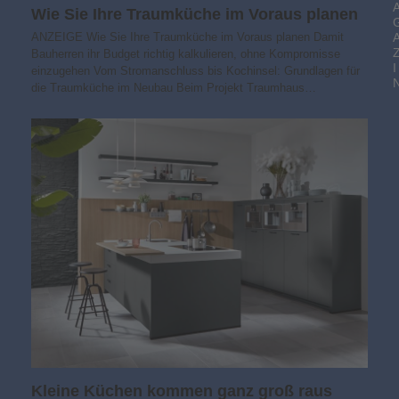
Wie Sie Ihre Traumküche im Voraus planen
ANZEIGE Wie Sie Ihre Traumküche im Voraus planen Damit
Bauherren ihr Budget richtig kalkulieren, ohne Kompromisse
I
einzugehen Vom Stromanschluss bis Kochinsel: Grundlagen für
die Traumküche im Neubau Beim Projekt Traumhaus…
Kleine Küchen kommen ganz groß raus