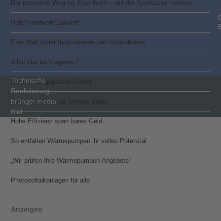
Der passende Weg ins Eigenheim – mit der Sparkasse Holstein
C
Holz*Handwerk*Zukunft*
Eine Welt voller Innovationen und Inspirationen
Alles klar im Vorgarten?
Technische
Der klimaangepasste Garten
Realisierung:
brünger.media
Das Fundament als sichere Basis
Kiel
Hohe Effizienz spart bares Geld
So entfalten Wärmepumpen ihr volles Potenzial
„Wir prüfen Ihre Wärmepumpen-Angebote“
Photovoltaik­­anlagen für alle
Anzeigen