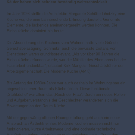
Käufer haben sich seitdem beständig weiterentwickelt.
Im Jahr 1926 stellte die Architektin Margarete Schütte-Lihotzky eine
Küche vor, die eine bahnbrechende Erfindung darstellt. Genormte
Elemente, die lückenlos aneinandergereiht werden konnten. Die
Einbauküche dominiert bis heute.
Die Absonderung des Kochens vom Wohnen hatte viele Gründe.
Geruchsbelästigung, Schmutz, auch die bewusste Distanz von
Dienstboten waren grundrissrelevant. „Als vor über 90 Jahren die
Einbauküche erfunden wurde, war die Mithilfe des Ehemanns bei der
Hausarbeit undenkbar“, erläutert Kirk Mangels, Geschäftsführer der
Arbeitsgemeinschaft Die Moderne Küche (AMK).
Bis Anfang der 1980er-Jahre war auch deshalb im Wohnungsbau ein
abgeschlossener Raum als Küche üblich. Diese funktionale
„Stehküche“ war allein das „Reich der Frau“. Durch ein neues Rollen-
und Aufgabenverständnis der Geschlechter veränderten sich die
Erwartungen an den Raum Küche.
Mit der gegenwärtig offenen Raumgestaltung geht auch ein neuer
Anspruch an Ästhetik einher. Moderne Küchen müssen nicht nur
funktionieren, kurze Arbeitswege und eine optimale technische
Ausrüstung haben, sie müssen auch einladend sein. „Durch den