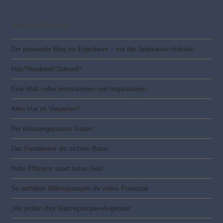
g
a
Neueste Beiträge
t
i
Der passende Weg ins Eigenheim – mit der Sparkasse Holstein
o
Holz*Handwerk*Zukunft*
n
Eine Welt voller Innovationen und Inspirationen
Alles klar im Vorgarten?
Der klimaangepasste Garten
Das Fundament als sichere Basis
Hohe Effizienz spart bares Geld
So entfalten Wärmepumpen ihr volles Potenzial
„Wir prüfen Ihre Wärmepumpen-Angebote“