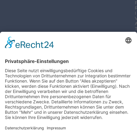
I
-
I