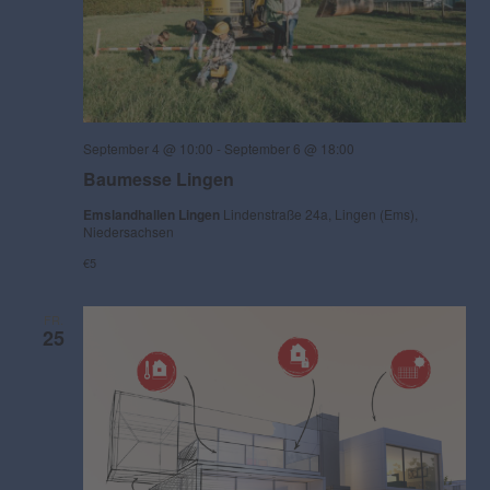
a
a
t
l
l
u
t
t
n
u
u
g
A
n
n
September 4 @ 10:00
-
September 6 @ 18:00
n
g
g
Baumesse Lingen
s
e
e
Emslandhallen Lingen
Lindenstraße 24a, Lingen (Ems),
i
Niedersachsen
n
n
c
€5
S
h
t
u
FR.
e
25
c
n
h
-
e
N
u
a
v
n