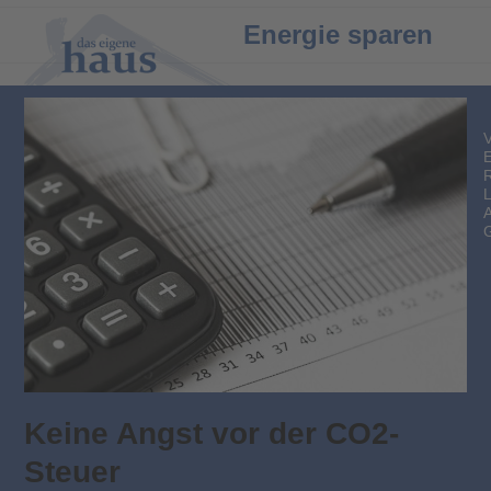
Open
Close
Energie sparen
mobile
mobile
menu
menu
Keine Angst vor der CO2-
Steuer