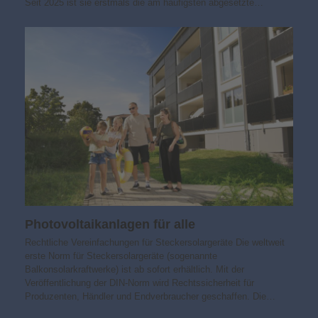
Seit 2025 ist sie erstmals die am häufigsten abgesetzte…
Photovoltaik­­anlagen für alle
Rechtliche Vereinfachungen für Steckersolargeräte Die weltweit
erste Norm für Steckersolargeräte (sogenannte
Balkonsolarkraftwerke) ist ab sofort erhältlich. Mit der
Veröffentlichung der DIN-Norm wird Rechtssicherheit für
Produzenten, Händler und Endverbraucher geschaffen. Die…