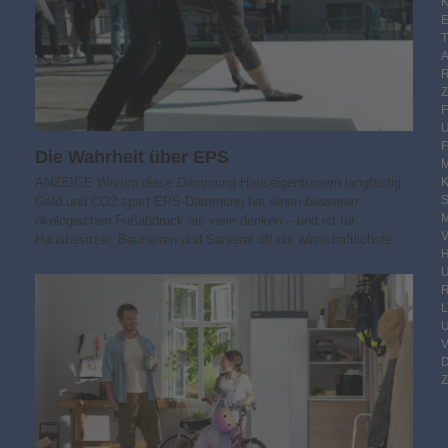
K
E
F
Die Wahrheit über EPS
M
ANZEIGE Warum diese Dämmung Hauseigentümern langfristig
S
Geld und CO2 spart EPS-Dämmung hat einen besseren
M
ökologischen Fußabdruck als viele denken – und ist für
V
Hausbesitzer, Bauherren und Sanierer oft die wirtschaftlichste…
R
Z