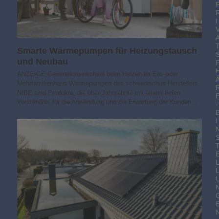
I
Smarte Wärmepumpen für Heizungstausch
und Neubau
ANZEIGE Generationswechsel beim Heizen im Ein- oder
Mehrfamilienhaus Wärmepumpen des schwedischen Herstellers
NIBE sind Produkte, die über Jahrzehnte mit einem tiefen
Verständnis für die Anwendung und die Erwartung der Kunden…
-
I