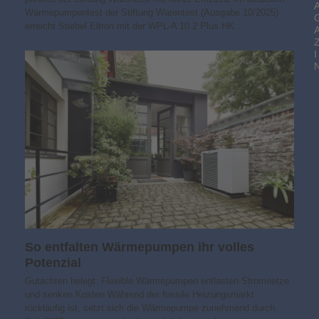
Wärmepumpentest der Stiftung Warentest (Ausgabe 10/2025)
erreicht Stiebel Eltron mit der WPL-A 10.2 Plus HK…
I
So entfalten Wärmepumpen ihr volles
Potenzial
Gutachten belegt: Flexible Wärmepumpen entlasten Stromnetze
und senken Kosten Während der fossile Heizungsmarkt
rückläufig ist, setzt sich die Wärmepumpe zunehmend durch.