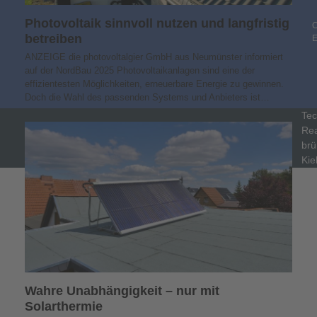
Photovoltaik sinnvoll nutzen und langfristig
C
betreiben
ANZEIGE die photovoltalgier GmbH aus Neumünster informiert
auf der NordBau 2025 Photovoltaikanlagen sind eine der
effizientesten Möglichkeiten, erneuerbare Energie zu gewinnen.
Doch die Wahl des passenden Systems und Anbieters ist…
Tec
Rea
brü
Kie
Wahre Unabhängigkeit – nur mit
Solarthermie