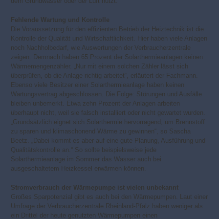
dem Grundwasser oder der Luft nutzt.
Fehlende Wartung und Kontrolle
Die Voraussetzung für den effizienten Betrieb der Heiztechnik ist die
Kontrolle der Qualität und Wirtschaftlichkeit. Hier haben viele Anlagen
noch Nachholbedarf, wie Auswertungen der Verbraucherzentrale
zeigen. Demnach haben 65 Prozent der Solarthermieanlagen keinen
Wärmemengenzähler. „Nur mit einem solchen Zähler lässt sich
überprüfen, ob die Anlage richtig arbeitet“, erläutert der Fachmann.
Ebenso viele Besitzer einer Solarthermieanlage haben keinen
Wartungsvertrag abgeschlossen. Die Folge: Störungen und Ausfälle
bleiben unbemerkt. Etwa zehn Prozent der Anlagen arbeiten
überhaupt nicht, weil sie falsch installiert oder nicht gewartet wurden.
„Grundsätzlich eignet sich Solarthermie hervorragend, um Brennstoff
zu sparen und klimaschonend Wärme zu gewinnen“, so Sascha
Beetz. „Dabei kommt es aber auf eine gute Planung, Ausführung und
Qualitätskontrolle an.“ So sollte beispielsweise jede
Solarthermieanlage im Sommer das Wasser auch bei
ausgeschaltetem Heizkessel erwärmen können.
Stromverbrauch der Wärmepumpe ist vielen unbekannt
Großes Sparpotenzial gibt es auch bei den Wärmepumpen. Laut einer
Umfrage der Verbraucherzentrale Rheinland-Pfalz haben weniger als
ein Drittel der heute genutzten Wärmepumpen einen