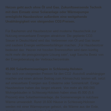
Heizen geht auch ohne Öl und Gas. Zukunftsweisende Technik
mit dem Einsatz einer Solaranlage oder Wärmepumpe
ermöglicht Hausbesitzer außerdem eine weitgehende
Unabhängigkeit von steigenden CO2-Preisen.
Für Bauherren und Hausbesitzer wird moderne Haustechnik zur
Nutzung erneuerbarer Energien attraktiver. Die geplante CO2-
Steuer in Deutschland wird das Verbrennen von Öl und Gas teurer
und saubere Energie wettbewerbsfähiger machen. „Für Hausbesitzer
bedeutet das: Heizen mit fossilen Brennstoffen wird dann künftig
nicht mehr die preisgünstigste Lösung sein“, sagt Sascha Beetz von
der Energieberatung der Verbraucherzentrale.
45.000 Solarthermieanlagen in Schleswig-Holstein
Wer sich von steigenden Preisen für den CO2 -Ausstoß unabhängiger
machen und einen aktiven Beitrag zum Klimaschutz leisten will, setzt
auf erneuerbare Energien aus Erdwärme oder Sonnenkraft. Einige
Hausbesitzer haben das längst erkannt. Von mehr als 800.000
Wohngebäuden in Schleswig-Holstein haben etwa 45.000 (5,6
Prozent) eine Solarthermieanlage, die Sonnenenergie in nutzbare
Wärme umwandelt. Rund 18.600 Häuser in Schleswig-Holstein
werden mit einer Wärmepumpe geheizt, die Wärme aus der Erde,