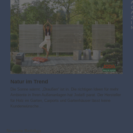
I
Natur im Trend
Die Sonne wärmt. „Draußen“ ist in. Die richtigen Ideen für mehr
Ambiente in Ihren Außenanlagen hat Joda® parat. Der Hersteller
für Holz im Garten, Carports und Gartenhäuser lässt keine
Kundenwünsche…
Neueste Beiträge