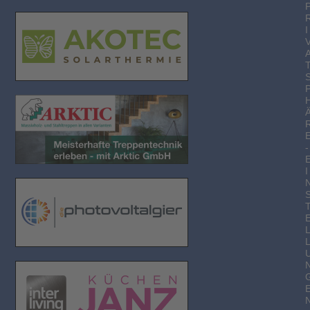
I
-
I