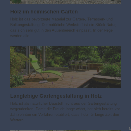
Holz im heimischen Garten
Holz ist das bevorzugte Material zur Garten-, Terrassen- und
Balkongestaltung. Der natürliche Werkstoff ist ein Stück Natur,
das sich sehr gut in den Außenbereich einpasst. In der Regel
werden alle…
Langlebige Gartengestaltung in Holz
Holz ist als natürlicher Baustoff nicht aus der Gartengestaltung
wegzudenken. Damit die Freude lange währt, hat sich bereits vor
Jahrzehnten ein Verfahren etabliert, dass Holz für lange Zeit den
Wettern…