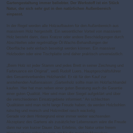
Gartengestaltung immer beliebter. Der Werkstoff ist ein Stück
Natur, der sich sehr gut in den natürlichen Außenbereich
einpasst.
In der Regel werden alle Holzaufbauten für den Außenbereich aus
massivem Holz hergestellt. Ein wesentlicher Vorteil von massivem
Holz besteht darin, dass Kratzer oder andere Beschädigungen durch
Abschleifen oder regelmäßige Öl-Wachs-Behandlungen der
Oberfläche sehr einfach beseitigt werden können. Ein massiver
Holzboden oder eine Tischplatte sind daher praktisch unverwüstlich.
„Beim Holz ist jeder Stamm und jedes Brett in seiner Zeichnung und
Farbnuance ein Original“, weiß Rudolf Luers, Hauptgeschäftsführer
des Gesamtverbandes Holzhandel. Er rät für den Kauf zur
anstehenden Außensaison: „Gartenholz sollte man im Holzfachhandel
kaufen. Hier hat man neben einer guten Beratung auch die Garantie
einer guten Qualität. Hier wird man über Siegel aufgeklärt und über
die verschiedenen Einsatzgebiete informiert.“ An schlechten
Qualitäten wird man nicht lange Freude haben, da werden Holzbohlen
rutschig und morsch und Holzmöbel rasch wackelig.
Gerade vor dem Hintergrund einer immer weiter wachsenden
Akzeptanz des Gartens als zusätzlicher Lebensraum wäre die Freude
dann nur von kurzer Dauer. Das Erlebnis, der Natur unter freiem