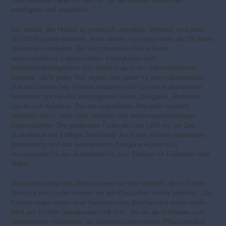
Himmel etwas näher zu sein, ist für die meisten Menschen
beruhigend und angenehm.
Die Vielfalt des Holzes ist praktisch unendlich. Weltweit sind rund
30.000 Holzarten bekannt, doch werden nur wenig mehr als 100 Arten
industriell verarbeitet. Die verschiedenen Hölzer haben
unterschiedliche Eigenschaften, Festigkeiten und
Widerstandsfähigkeiten und natürlich auch ein unterschiedliches
Gewicht. Nicht jedes Holz eignet sich daher für den Außenbereich.
Von den heimischen Hölzern bewähren sich für den Außenbereich
besonders gut die druckimprägnierte Kiefer, Douglasie, Rotbuche,
Lärche und Kastanie. Bei den importierten Holzarten besticht
Teakholz durch seine sehr robusten und witterungsbeständigen
Eigenschaften. Die goldbraune Farbe wird am Licht mit der Zeit
dunkelbraun mit kräftiger Zeichnung. Auch das schnell wachsende
Bambusholz und das indonesische Bangkirai eignen sich
hervorragend für den Außenbereich, zum Beispiel für Fußböden oder
Möbel.
Insgesamt steigt das Marktvolumen an Holz deutlich, denn Balkon,
Terrasse und Garten werden bei den Deutschen immer beliebter. „Die
Kunden legen neben einer harmonischen Bepflanzung immer mehr
Wert auf schöne Gestaltungen mit Holz. Sei es als Aufbauten von
wetterfestem Holzboden, als Sonnenschirmständer, Pflanzenkübel