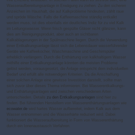
Wasseraufbereitungsanlage in Erwägung zu ziehen. Zu den sicheren
Anzeichen im Haushalt, die auf Kalkprobleme hindeuten, zählt raue
und spröde Wäsche. Falls die Kaffeemaschine ständig entkalkt
werden muss, ist dies ebenfalls ein deutliches Indiz für zu viel Kalk
im Leitungswasser. Wenn frisch gespülte Gläser nicht glänzen, kann
dies am Reinigungsprodukt, aber auch an sichtbaren
Kalkablagerungen in der Spülmaschine liegen. Durch die Verwendung
einer Entkalkungsanlage lässt sich die Lebensdauer wasserführender
Geräte wie Kaffeekocher, Waschmaschine und Geschirrspüler
erheblich verlängern. Durch die Enthärtung von kalkhaltigem Wasser
mithilfe einer Entkalkungsanlage könnten die meisten Probleme
gelöst werden, vorausgesetzt, die Anlage entspricht dem individuellen
Bedarf und erfüllt alle notwendigen Kriterien. Da die Anschaffung
einer solchen Anlage eine gewisse Investition darstellt, sollte man
sich zuvor über dieses Thema informieren. Bei Wasserentkalkungs-
und Enthärtungsanlagen wird zwischen verschiedenen Arten
unterschieden. Details
zu den Entkalkungsanlagen
sind hier zu
finden. Bei führenden Herstellern von Wasserenthärtungsanlagen wie
ecowater.de
wird hartes Wasser aufbereitet, indem Kalk aus dem
Wasser entnommen und die Wasserhärte reduziert wird. Dabei
funktioniert die Wasseraufbereitung in Form von Wasserenthärtung
durch ein Ionenaustausch Verfahren.