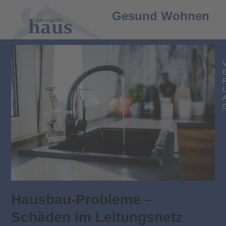
Open
Close
Gesund Wohnen
mobile
mobile
menu
menu
Hausbau-Probleme –
Schäden im Leitungsnetz