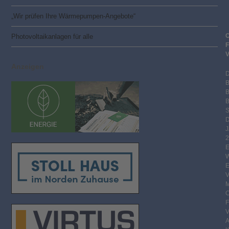
„Wir prüfen Ihre Wärmepumpen-Angebote“
Photovoltaik­­anlagen für alle
Anzeigen
B
S
2