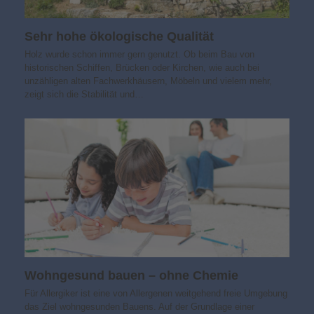
Sehr hohe ökologische Qualität
Holz wurde schon immer gern genutzt. Ob beim Bau von
historischen Schiffen, Brücken oder Kirchen, wie auch bei
unzähligen alten Fachwerkhäusern, Möbeln und vielem mehr,
zeigt sich die Stabilität und…
Wohngesund bauen – ohne Chemie
Für Allergiker ist eine von Allergenen weitgehend freie Umgebung
das Ziel wohngesunden Bauens. Auf der Grundlage einer