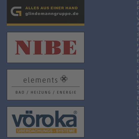
I
-
I