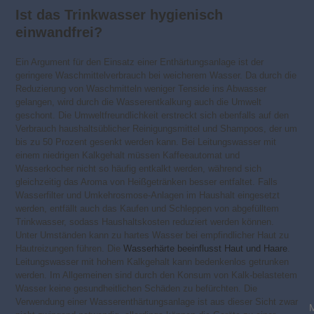
Ist das Trinkwasser hygienisch
einwandfrei?
Ein Argument für den Einsatz einer Enthärtungsanlage ist der
geringere Waschmittelverbrauch bei weicherem Wasser. Da durch die
Reduzierung von Waschmitteln weniger Tenside ins Abwasser
gelangen, wird durch die Wasserentkalkung auch die Umwelt
geschont. Die Umweltfreundlichkeit erstreckt sich ebenfalls auf den
Verbrauch haushaltsüblicher Reinigungsmittel und Shampoos, der um
bis zu 50 Prozent gesenkt werden kann. Bei Leitungswasser mit
einem niedrigen Kalkgehalt müssen Kaffeeautomat und
Wasserkocher nicht so häufig entkalkt werden, während sich
gleichzeitig das Aroma von Heißgetränken besser entfaltet. Falls
Wasserfilter und Umkehrosmose-Anlagen im Haushalt eingesetzt
werden, entfällt auch das Kaufen und Schleppen von abgefülltem
Trinkwasser, sodass Haushaltskosten reduziert werden können.
Unter Umständen kann zu hartes Wasser bei empfindlicher Haut zu
Hautreizungen führen. Die
Wasserhärte beeinflusst Haut und Haare
.
Leitungswasser mit hohem Kalkgehalt kann bedenkenlos getrunken
werden. Im Allgemeinen sind durch den Konsum von Kalk-belastetem
Wasser keine gesundheitlichen Schäden zu befürchten. Die
Verwendung einer Wasserenthärtungsanlage ist aus dieser Sicht zwar