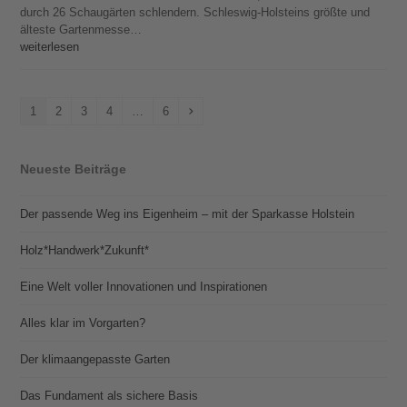
durch 26 Schaugärten schlendern. Schleswig-Holsteins größte und
älteste Gartenmesse…
weiterlesen
Seite
Seite
Seite
Seite
Seite
Vorwärts
1
2
3
4
…
6
Neueste Beiträge
Der passende Weg ins Eigenheim – mit der Sparkasse Holstein
Holz*Handwerk*Zukunft*
Eine Welt voller Innovationen und Inspirationen
Alles klar im Vorgarten?
Der klimaangepasste Garten
Das Fundament als sichere Basis