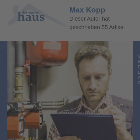
Open
Close
Max Kopp
mobile
mobile
Dieser Autor hat
menu
menu
geschrieben 55 Artikel