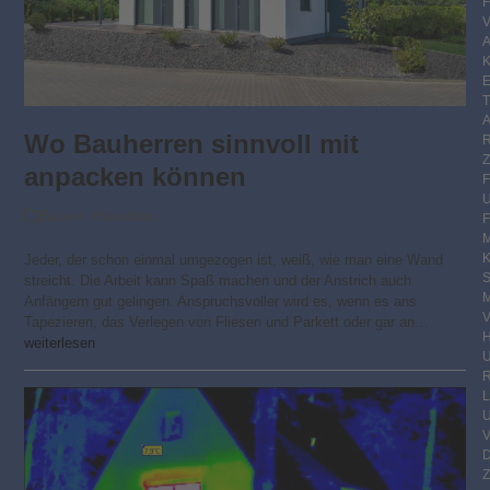
K
E
Wo Bauherren sinnvoll mit
anpacken können
Bauen
,
Hausbau
F
M
Jeder, der schon einmal umgezogen ist, weiß, wie man eine Wand
S
streicht. Die Arbeit kann Spaß machen und der Anstrich auch
M
Anfängern gut gelingen. Anspruchsvoller wird es, wenn es ans
V
Tapezieren, das Verlegen von Fliesen und Parkett oder gar an…
weiterlesen
R
Z