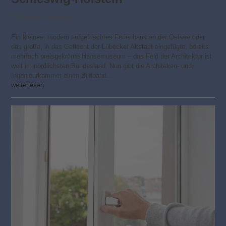
Bauen
,
Hausbau
Ein kleines, modern aufgefrischtes Ferienhaus an der Ostsee oder
das große, in das Geflecht der Lübecker Altstadt eingefügte, bereits
mehrfach preisgekrönte Hansemuseum – das Feld der Architektur ist
weit im nördlichsten Bundesland. Nun gibt die Architeken- und
Ingenieurkammer einen Bildband…
weiterlesen