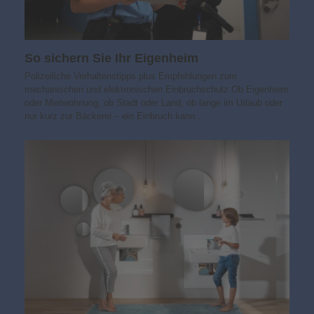
So sichern Sie Ihr Eigenheim
Polizeiliche Verhaltenstipps plus Empfehlungen zum
mechanischen und elektronischen Einbruchschutz Ob Eigenheim
oder Mietwohnung, ob Stadt oder Land, ob lange im Urlaub oder
nur kurz zur Bäckerei – ein Einbruch kann…