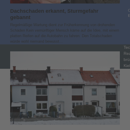
Dachschaden erkannt, Sturmgefahr
C
gebannt
Regelmäßige Wartung dient zur Früherkennung von drohenden
Schäden Kein vernünftiger Mensch käme auf die Idee, mit einem
platten Reifen auf die Autobahn zu fahren. Den Totalschaden
würde wohl niemand bewusst…
Tec
Rea
brü
Kie