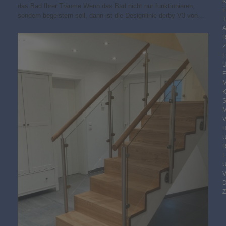
K
das Bad Ihrer Träume Wenn das Bad nicht nur funktionieren,
E
sondern begeistern soll, dann ist die Designlinie derby V3 von…
F
M
S
M
V
R
Z