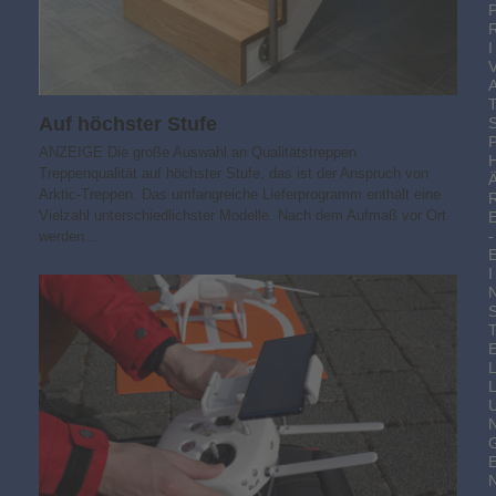
I
Auf höchster Stufe
ANZEIGE Die große Auswahl an Qualitätstreppen
Treppenqualität auf höchster Stufe, das ist der Anspruch von
Arktic-Treppen. Das umfangreiche Lieferprogramm enthält eine
Vielzahl unterschiedlichster Modelle. Nach dem Aufmaß vor Ort
-
werden…
I