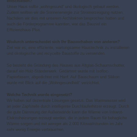
entschieden?
Unser Haus sollte „wohngesund“ und ökologisch gebaut werden.
Zudem wollten wir die Sonnenenergie zur Stromerzeugung nutzen.
Nachdem wir dies mit unserem Architekten besprochen hatten und
auch die Förderprogramme kannten, war das Bauziel ein
Effizienzhaus Plus.
Wodurch unterscheidet sich Ihr Bauvorhaben von anderen?
Ziel war es, eine effiziente, wartungsarme Haustechnik zu installieren
und ökologische und recycelte Baustoffe zu verwenden.
So besteht die Gründung des Hauses aus Altglas-Schaumschotter,
darauf ein Holz-Ständerwerk. Gedämmt wurde mit Isofloc-
Papierfasern, abgedichtet mit Hanf. Auf Bauschaum und Silikon
wurde mit Blick auf die „Wohngesundheit“ verzichtet.
Welche Technik wurde eingesetzt?
Wir haben auf dezentrale Lösungen gesetzt. Das Warmwasser wird
an jeder Zapfstelle durch intelligente Durchlauferhitzer erzeugt. Durch
die gute Dämmung der Außenwände kann die Wärme von Infrarot-
Elektroheizungen erzeugt werden, die in jedem Raum für behagliche
Wärme sorgen und mit weniger als 2.000 Kilowattstunden im Jahr
sehr wenig Energie verbrauchen.