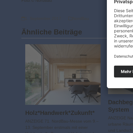
Foto:© NordBau
1. September 2017
NordBau
Ähnliche Beiträge
Dachbeg
System
Holz*Handwerk*Zukunft*
ANZEIGE Nac
ANZEIGE 71. NordBau-Messe vom 9.–
urbane Räum
13. September erstmals mit einer
und Landscha