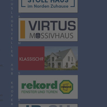
O
U
R
S
M
L
A
A
T
G
E
S
T
T
H
E
E
L
M
L
E
r
E
N
N
Ü
B
E
en,
A
R
G
S
B
I
C
K
H
O
T
O
en
P
en
A
E
B
R