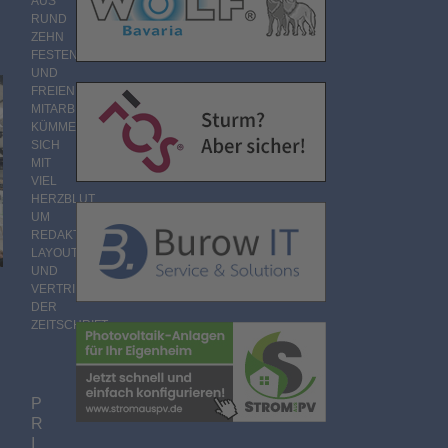
AUS
RUND
ZEHN
FESTEN
UND
FREIEN
MITARBEITERN
KÜMMERT
SICH
MIT
VIEL
HERZBLUT
UM
REDAKTION,
LAYOUT
UND
VERTRIEB
DER
ZEITSCHRIFT.
P
R
I