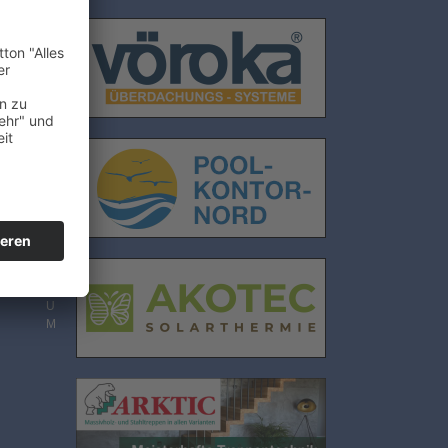
E
N
S
C
H
U
T
Z
I
M
P
R
E
S
S
U
M