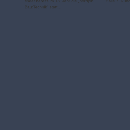
findet bereits im 13. Jahr die „nordjob
Halle 7. Run
Bau:Technik“ statt…