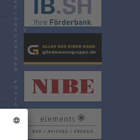
O
A
N
T
N
I
rer
E
O
M
N
E
S
N
P
T
A
n
R
T
N
E
r
R
e
K
O
N
T
des
A
K
ik
T
D
A
T