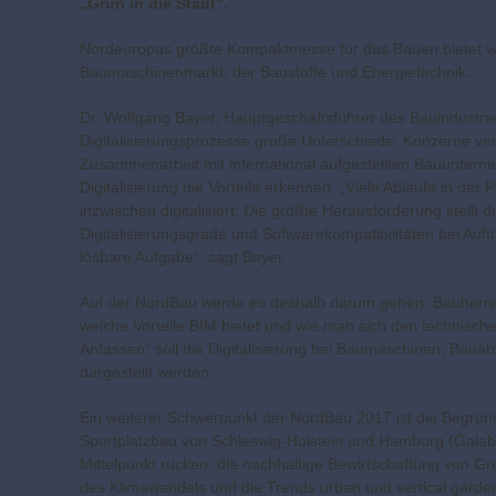
„Grün in die Stadt“.
Nordeuropas größte Kompaktmesse für das Bauen bietet w
Baumaschinenmarkt, der Baustoffe und Energietechnik.
Dr. Wolfgang Bayer, Hauptgeschäftsführer des Bauindustri
Digitalisierungsprozesse große Unterschiede: Konzerne verwe
Zusammenarbeit mit international aufgestellten Bauunterneh
Digitalisierung die Vorteile erkennen. „Viele Abläufe in 
inzwischen digitalisiert. Die größte Herausforderung stellt d
Digitalisierungsgrade und Softwarekompatibilitäten bei Auf
lösbare Aufgabe“, sagt Bayer.
Auf der NordBau werde es deshalb darum gehen, Bauherre
welche Vorteile BIM bietet und wie man sich den technisc
Anfassen“ soll die Digitalisierung bei Baumaschinen, Bauab
dargestellt werden.
Ein weiterer Schwerpunkt der NordBau 2017 ist die Begrün
Sportplatzbau von Schleswig-Holstein und Hamburg (Galab
Mittelpunkt rücken: die nachhaltige Bewirtschaftung von G
des Klimawandels und die Trends urban und vertical garden