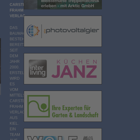
CARSTEN
FRAHM
VERLAG
DAS
BAUMAGAZIN
BESTEHT
BEREITS
SEIT
DEM
JAHR
2000.
ERSTELLT
WIRD
ES
VOM
MITTELSTÄNDISCHEN
CARSTEN
FRAHM
VERLAG
AUS
KIEL.
EIN
TEAM