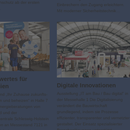
chschutz ab der ersten
Einbrechern den Zugang erleichtern.
…
Mit moderner Sicherheitstechnik…
wertes für
Digitale Innovationen
ien
Ausstellung „IT am Bau / Bau digital” in
nd „Ihr Zuhause zukunfts­
der Messehalle 1 Die Digitalisierung
 und beheizen“ in Halle 7
verändert die Bauwirtschaft
Energieberatungen von
grundlegend, indem sie Prozesse
d und der
effizienter, transparenter und vernetzter
entrale Schleswig-Holstein
gestaltet. Der Einsatz spezialisierter
ien an Messestand 7121 in
Branchenlösungen unterstützt…