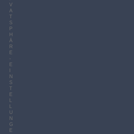
V
A
T
S
P
H
Ä
R
E
-
E
I
N
S
T
E
L
L
U
N
G
E