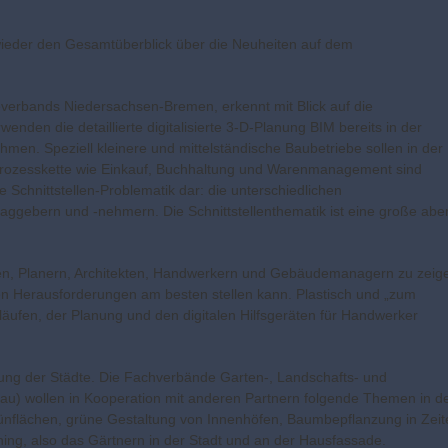
ieder den Gesamtüberblick über die Neuheiten auf dem
everbands Niedersachsen-Bremen, erkennt mit Blick auf die
nden die detaillierte digitalisierte 3-D-Planung BIM bereits in der
men. Speziell kleinere und mittelständische Baubetriebe sollen in der
der Prozesskette wie Einkauf, Buchhaltung und Warenmanagement sind
ie Schnittstellen-Problematik dar: die unterschiedlichen
traggebern und -nehmern. Die Schnittstellenthematik ist eine große abe
n, Planern, Architekten, Handwerkern und Gebäudemanagern zu zeig
hen Herausforderungen am besten stellen kann. Plastisch und „zum
läufen, der Planung und den digitalen Hilfsgeräten für Handwerker
ung der Städte. Die Fachverbände Garten-, Landschafts- und
au) wollen in Kooperation mit anderen Partnern folgende Themen in d
rünflächen, grüne Gestaltung von Innenhöfen, Baumbepflanzung in Zeit
ing, also das Gärtnern in der Stadt und an der Hausfassade.