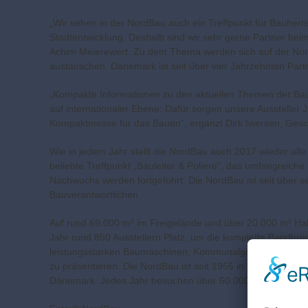
„Wir sehen in der NordBau auch ein Treffpunkt für Bauherr
Stadtentwicklung. Deshalb sind wir sehr gerne Partner bei
Achim Meierewert. Zu dem Thema werden sich auf der Nord
austauschen. Dänemark ist seit über vier Jahrzehnten Part
„Kompakte Informationen zu den aktuellen Themen der Bauw
auf internationaler Ebene: Dafür sorgen unsere Aussteller 
Kompaktmesse für das Bauen“, ergänzt Dirk Iwersen, Gesc
Wie in jedem Jahr stellt die NordBau auch 2017 wieder al
beliebte Treffpunkt „Bauleiter & Poliere“, das umfangreich
Nachwuchs werden fortgeführt. Die NordBau ist seit über s
Bauverantwortlichen.
Auf rund 69.000 m² im Freigelände und über 20.000 m² Ha
Jahr rund 850 Ausstellern Platz, um die komplette Bandb
leistungsstarken Baumaschinen, Kommunalgeräten und Nut
zu präsentieren. Die NordBau ist seit 1955 in Neumünster 
Dänemark. Jedes Jahr besuchen über 60.000 Menschen d