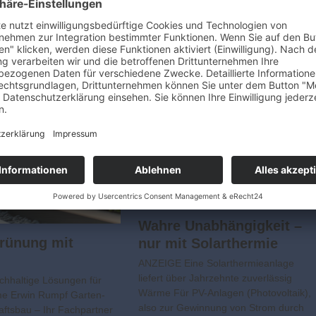
Wahre Unabhängigkeit –
rünung mit
nur mit Solarthermie
ANZEIGE Eine Solarthermieanlage
liefert über Jahrzehnte zuverlässig
hhaltige Lösungen für
Wärme Für PV-Anlagen (Photovoltaik),
e Erwin Rumpf Garten-
also zur Gewinnung von Strom durch
ftsbau – Ihr Fachpartner