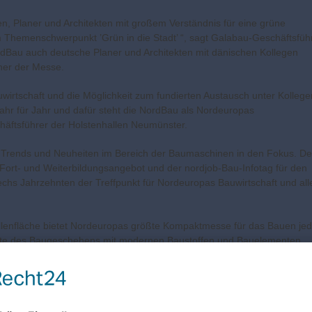
en, Planer und Architekten mit großem Verständnis für eine grüne
m Themenschwerpunkt ’Grün in die Stadt’ “, sagt Galabau-Geschäftsfüh
Bau auch deutsche Planer und Architekten mit dänischen Kollegen
ner der Messe.
irtschaft und die Möglichkeit zum fundierten Austausch unter Kollege
Jahr für Jahr und dafür steht die NordBau als Nordeuropas
häftsführer der Holstenhallen Neumünster.
le Trends und Neuheiten im Bereich der Baumaschinen in den Fokus. De
e Fort- und Weiterbildungsangebot und der nordjob-Bau-Infotag für den
echs Jahrzehnten der Treffpunkt für Nordeuropas Bauwirtschaft und all
llenfläche bietet Nordeuropas größte Kompaktmesse für das Bauen je
reite des Baugeschehens mit modernen Baustoffen und Bauelementen,
zfahrzeugen für Bau und Handwerk sowie der neuesten Energietechn
zuhause und kooperiert seit über 40 Jahren mit dem Partnerland
ie Messe.