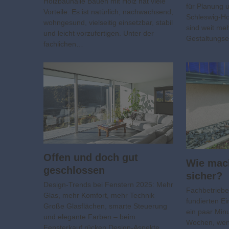
Holzbauhalle Bauen mit Holz hat viele
für Planung 
Vorteile. Es ist natürlich, nachwachsend,
Schleswig-Ho
wohngesund, vielseitig einsetzbar, stabil
sind weit meh
und leicht vorzufertigen. Unter der
Gestaltungse
fachlichen…
Offen und doch gut
Wie mach
geschlossen
sicher?
Design-Trends bei Fenstern 2025: Mehr
Fachbetriebe
Glas, mehr Komfort, mehr Technik
fundierten E
Große Glasflächen, smarte Steuerung
ein paar Min
und elegante Farben – beim
Wochen, wenn
Fensterkauf rücken Design-Aspekte