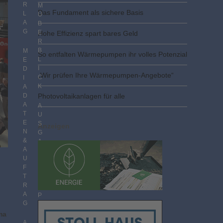
R
M
Das Fundament als sichere Basis
L
Ü
A
B
G
E
Hohe Effizienz spart bares Geld
R
B
M
So entfalten Wärmepumpen ihr volles Potenzial
L
E
I
D
„Wir prüfen Ihre Wärmepumpen-Angebote“
C
I
K
A
D
Photovoltaik­­anlagen für alle
A
A
T
U
E
S
Anzeigen
N
G
&
A
A
B
U
E
F
N
T
I
R
M
A
P
G
D
F
ma
F
A