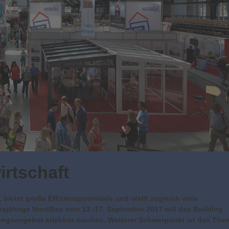
irtschaft
 bietet große Effizienzpotentiale und stellt zugleich viele
esjährige NordBau vom 13.-17. September 2017 will das Building
lungsangebot erlebbar machen. Weiterer Schwerpunkt ist das The