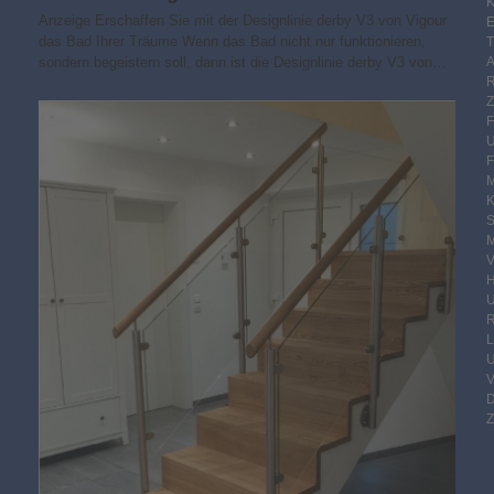
K
Anzeige Erschaffen Sie mit der Designlinie derby V3 von Vigour
E
das Bad Ihrer Träume Wenn das Bad nicht nur funktionieren,
sondern begeistern soll, dann ist die Designlinie derby V3 von…
F
M
S
M
V
R
Z