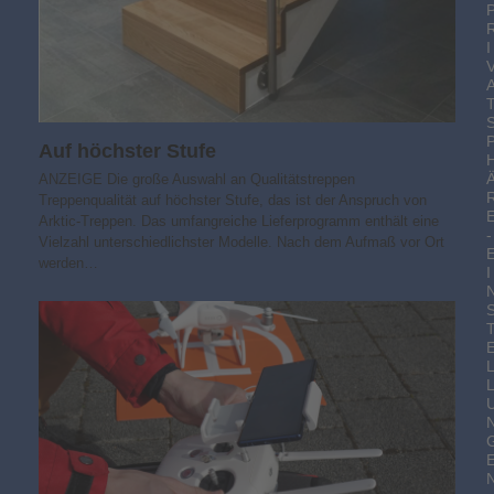
I
Auf höchster Stufe
ANZEIGE Die große Auswahl an Qualitätstreppen
Treppenqualität auf höchster Stufe, das ist der Anspruch von
Arktic-Treppen. Das umfangreiche Lieferprogramm enthält eine
-
Vielzahl unterschiedlichster Modelle. Nach dem Aufmaß vor Ort
werden…
I