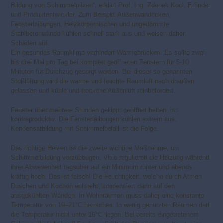
Bildung von Schimmelpilzen“, erklärt Prof. Ing. Zdenek Kocl, Erfinder
und Produktentwickler. Zum Beispiel Außenwandecken,
Fensterlaibungen, Heizkörpernischen und ungedämmte
Stahlbetonwände kühlen schnell stark aus und weisen daher
Schäden auf.
Ein gesundes Raumklima verhindert Wärmebrücken. Es sollte zwei
bis drei Mal pro Tag bei komplett geöffneten Fenstern für 5-10
Minuten für Durchzug gesorgt werden. Bei dieser so genannten
Stoßlüftung wird die warme und feuchte Raumluft nach draußen
gelassen und kühle und trockene Außenluft reinbefördert.
Fenster über mehrere Stunden gekippt geöffnet halten, ist
kontraproduktiv. Die Fensterlaibungen kühlen extrem aus.
Kondensatbildung mit Schimmelbefall ist die Folge.
Das richtige Heizen ist die zweite wichtige Maßnahme, um
Schimmelbildung vorzubeugen. Viele regulieren die Heizung während
ihrer Abwesenheit tagsüber auf ein Minimum runter und abends
kräftig hoch. Das ist falsch! Die Feuchtigkeit, welche durch Atmen,
Duschen und Kochen entsteht, kondensiert dann auf den
ausgekühlten Wänden. In Wohnräumen muss daher eine konstante
Temperatur von 19–21°C herrschen. In wenig genutzten Räumen darf
die Temperatur nicht unter 16°C liegen. Bei bereits eingetretenem