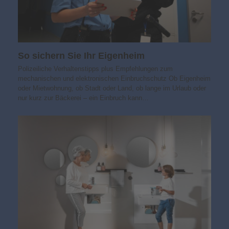
So sichern Sie Ihr Eigenheim
Polizeiliche Verhaltenstipps plus Empfehlungen zum
mechanischen und elektronischen Einbruchschutz Ob Eigenheim
oder Mietwohnung, ob Stadt oder Land, ob lange im Urlaub oder
nur kurz zur Bäckerei – ein Einbruch kann…