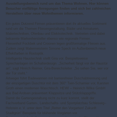
Ausstellungsbereich rund um das Thema Wohnen. Hier können
Besucher vielfältige Anregungen finden und sich bei zahlreichen
Herstellern über neue Wohnthemen informieren.
Ein gutes Dutzend Firmen präsentieren dort ihr aktuelles Sortiment
rund um die Themen Fliesengestaltung, Bäder und Armaturen,
Malertechniken, Ofenbau und Elektrotechnik. Vertreten sind dabei
bekannte Markenhersteller ebenso wie regionale Firmen.
Fliesenhof Fockbek und Croonen legen großformatige Fliesen aus.
Zudem zeigt Malermeisterin Simone Speck im Außenbereich neue
Effektfarben in Rostoptik.
Intelligente Haustechnik stellt Gira vor. Beispielsweise
Sprechanlagen im Schalterdesign. „Sicherheit fängt vor der Haustür
an“, sagt Hinrich Reimer, Gira-Bereichsleiter. „So sehen Sie, wer vor
der Tür steht.“
Artweger führt Badewannen mit barrierefreier Duschabtrennung und
der einzigartigen Duschtür mit dem 360° Twin-Scharnier vor, Karsten
Groth einen modernen Waschtisch. HEWI – Heinrich Wilke GmbH
aus Bad Arolsen präsentiert Klappsitze und Stützklappgriffe.
Damit die Gartengestaltung nicht zu kurz kommt, stellt der
Fachverband Garten-, Landschafts- und Sportplatzbau Schleswig-­
Holstein e. V. unter dem Titel „Rettet den Vorgarten! Zukunft
Stadtgrün“ Beispiele für blühende Vorgärten vor.