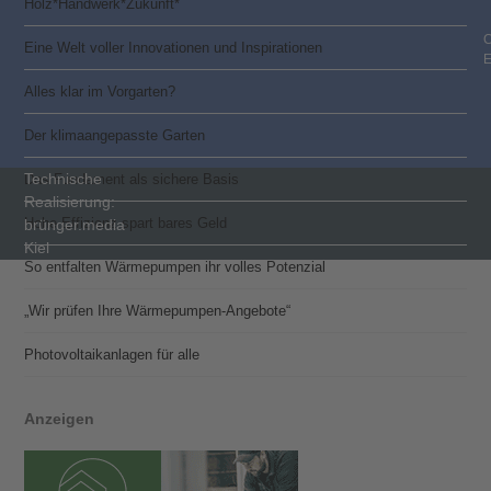
Holz*Handwerk*Zukunft*
C
Eine Welt voller Innovationen und Inspirationen
Alles klar im Vorgarten?
Der klimaangepasste Garten
Technische
Das Fundament als sichere Basis
Realisierung:
Hohe Effizienz spart bares Geld
brünger.media
Kiel
So entfalten Wärmepumpen ihr volles Potenzial
„Wir prüfen Ihre Wärmepumpen-Angebote“
Photovoltaik­­anlagen für alle
Anzeigen