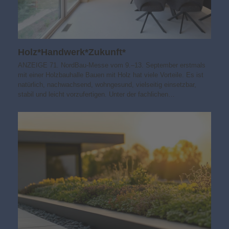
Holz*Handwerk*Zukunft*
ANZEIGE 71. NordBau-Messe vom 9.–13. September erstmals
mit einer Holzbauhalle Bauen mit Holz hat viele Vorteile. Es ist
natürlich, nachwachsend, wohngesund, vielseitig einsetzbar,
stabil und leicht vorzufertigen. Unter der fachlichen…