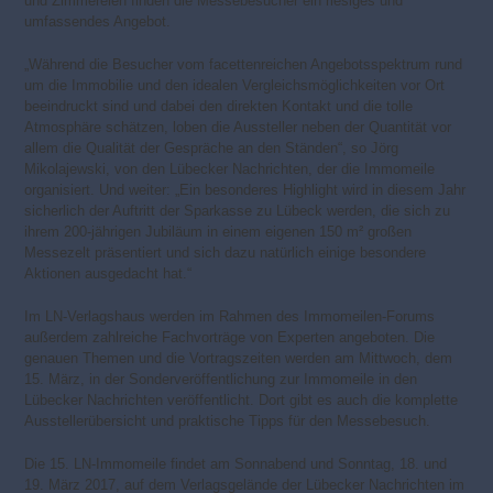
und Zimmereien finden die Messebesucher ein riesiges und
umfassendes Angebot.
„Während die Besucher vom facettenreichen Angebotsspektrum rund
um die Immobilie und den idealen Vergleichsmöglichkeiten vor Ort
beeindruckt sind und dabei den direkten Kontakt und die tolle
Atmosphäre schätzen, loben die Aussteller neben der Quantität vor
allem die Qualität der Gespräche an den Ständen“, so Jörg
Mikolajewski, von den Lübecker Nachrichten, der die Immomeile
organisiert. Und weiter: „Ein besonderes Highlight wird in diesem Jahr
sicherlich der Auftritt der Sparkasse zu Lübeck werden, die sich zu
ihrem 200-jährigen Jubiläum in einem eigenen 150 m² großen
Messezelt präsentiert und sich dazu natürlich einige besondere
Aktionen ausgedacht hat.“
Im LN-Verlagshaus werden im Rahmen des Immomeilen-Forums
außerdem zahlreiche Fachvorträge von Experten angeboten. Die
genauen Themen und die Vortragszeiten werden am Mittwoch, dem
15. März, in der Sonderveröffentlichung zur Immomeile in den
Lübecker Nachrichten veröffentlicht. Dort gibt es auch die komplette
Ausstellerübersicht und praktische Tipps für den Messebesuch.
Die 15. LN-Immomeile findet am Sonnabend und Sonntag, 18. und
19. März 2017, auf dem Verlagsgelände der Lübecker Nachrichten im