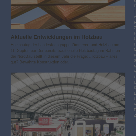
K
E
Aktuelle Entwicklungen im Holzbau
F
Holzbautag der Landesfachgruppe Zimmerer- und Holzbau am
M
11. September Der bereits traditionelle Holzbautag im Rahmen
der NordBau stellt in diesem Jahr die Frage: „Holzbau – alles
S
gut? Bewährte Konstruktion oder…
M
V
R
Z