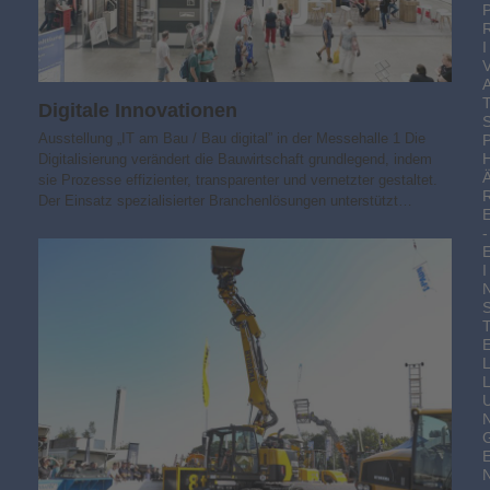
I
Digitale Innovationen
Ausstellung „IT am Bau / Bau digital” in der Messehalle 1 Die
Digitalisierung verändert die Bauwirtschaft grundlegend, indem
sie Prozesse effizienter, transparenter und vernetzter gestaltet.
Der Einsatz spezialisierter Branchenlösungen unterstützt…
-
I