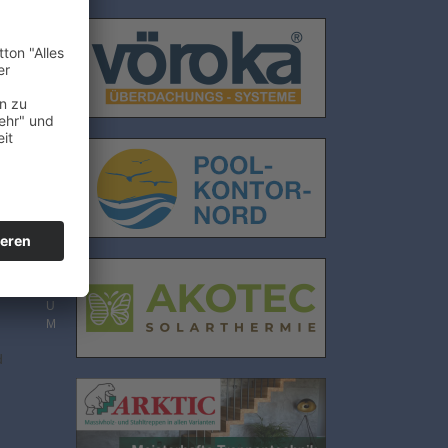
E
N
S
C
H
U
T
Z
I
M
P
R
E
S
S
U
M
d