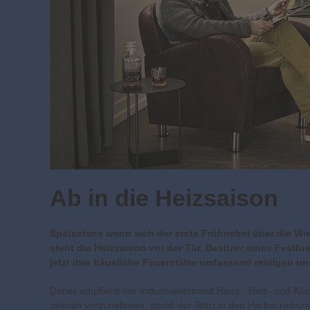
Ab in die Heizsaison
Spätestens wenn sich der erste Frühnebel über die Wi
steht die Heizsaison vor der Tür. Besitzer eines Festbre
jetzt ihre häusliche Feuerstätte umfassend reinigen u
Daher empfiehlt der Industrieverband Haus-, Heiz- und Kü
zeitnah vorzunehmen, damit der Start in den Herbst reibung