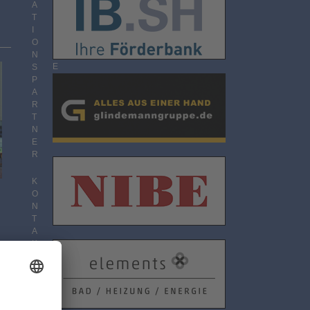
O
A
N
T
N
I
E
O
M
N
E
S
N
P
T
A
R
T
N
E
R
K
O
N
T
A
K
T
D
A
T