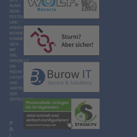
AUS
RUND
ZEHN
FESTEN
UND
FREIEN
MITARBEITERN
KÜMMERT
SICH
MIT
VIEL
HERZBLUT
UM
REDAKTION,
LAYOUT
UND
VERTRIEB
DER
ZEITSCHRIFT.
P
R
I