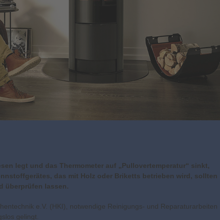
esen legt und das Thermometer auf „Pullovertemperatur“ sinkt,
nnstoffgerätes, das mit Holz oder Briketts betrieben wird, sollten
nd überprüfen lassen.
chentechnik e.V. (HKI), notwendige Reinigungs- und Reparaturarbeiten
slos gelingt.