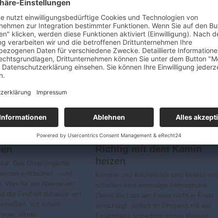
s Feuer-Flair zum
Richtig mit dem Kamin
len
heizen
atur. Das Ursprüngliche
renzen entdecken – und
Kamine und Kachelöfen sind beliebt un
n. Was für ein Abenteuer!
schaffen eine einmalige Atmosphäre.
d die Freiheit zuhause am
Damit die Lust am Feuer nicht in Frust
genießen. Vor einem
umschlägt, sollten im Umgang mit der
Feuer, direkt…
Feuerstätte unbedingt einige Regeln