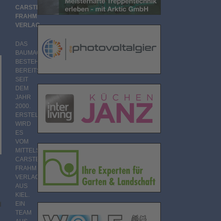
CARSTEN
FRAHM
VERLAG
DAS
BAUMAGAZIN
BESTEHT
BEREITS
SEIT
DEM
JAHR
2000.
ERSTELLT
WIRD
ES
VOM
MITTELSTÄNDISCHEN
CARSTEN
FRAHM
VERLAG
AUS
KIEL.
d
EIN
TEAM