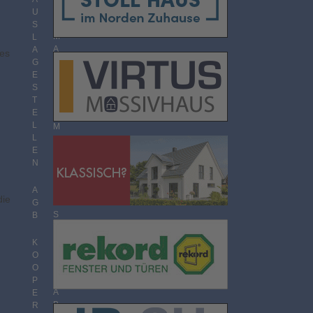
O
U
R
S
M
L
n
A
A
des
T
G
E
S
T
T
H
E
E
L
M
L
E
E
N
N
Ü
B
E
A
die
R
G
S
B
I
C
K
H
O
T
O
P
A
E
B
R