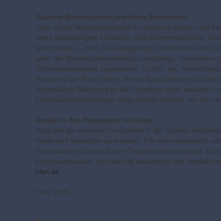
Saubere Brennkammer und freier Schornstein
Zwar ist der Wartungsaufwand für moderne Kamin- und Kach
eines regelmäßigen Funktions- und Sicherheitschecks. Wic
Schornsteins – denn Rußablagerungen verhindern eine optim
jeher der Bezirksschornsteinfeger zuständig – inzwischen sin
Schornsteinwartung zugelassen“, so Dipl.-Ing. Frank Kien
Reinigung der Rauchrohre, die mit Spezialbürsten und Hoc
regelmäßige Reinigung ist die Grundlage einer sauberen u
Feuerraumverkleidungen ausgetauscht werden, um die Lang
Geräte in den Ruhestand schicken
Aufgrund der enormen Fortschritte in der Technik empfehlen
moderne Feuerstätte zu ersetzen. Für einen Austausch oder
Feuerstätte an die baulichen Gegebenheiten anpasst. Lohn 
Energieverbrauch. Und das hilft bekanntlich der Umwelt un
ofen.de
.
Foto: ©HKI