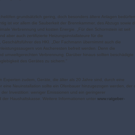
elöfen grundsätzlich gering, doch besonders ältere Anlagen bedürfe
htig ist vor allem die Sauberkeit der Brennkammer, des Abzugs sowie 
ale Verbrennung und kos­ten Energie. „Für den Schornstein ist seit
d aber auch zertifizierte Heizungsinstallateure für die
le, Geschäftsführer des HKI. „Der Fachmann übernimmt auch die
hleistungssaugern von Ascheresten befreit werden. Denn die
nd umweltgerechten Verbrennung. Darüber hinaus sollten beschädigte
lebigkeit des Gerätes zu sichern.“
 Experten zudem, Geräte, die älter als 20 Jahre sind, durch eine
 eine Neuinstallation sollte ein Ofenbauer hinzugezogen werden, der 
der Investition: weniger Emissionen und ein geringerer
d der Haushaltskasse. Weitere Informationen unter
www.ratgeber-