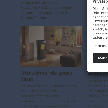
bei Energieeffizienz- und
Passivhäusern. Ein ungenügender
Luftaustausch erhöht jedoch die
Schadstoffbelastung der…
Perfekte
Ofenwärme, die genau
Wohlfüh
passt
Zeit in der N
Bis 2050 soll der Gebäudebestand in
genießen. G
der EU nach der neuen EU-
überschreite
Gebäudeeffizienzrichtlinie
Und am Aben
dekarbonisiert sein, also ohne fossile
Kaminfeuer 
Brennstoffe auskommen. Durch
knisternden 