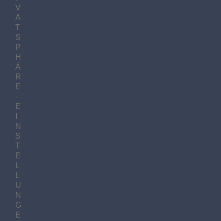
V
A
T
S
P
H
Ä
R
E
-
E
I
N
S
T
E
L
L
U
N
G
E