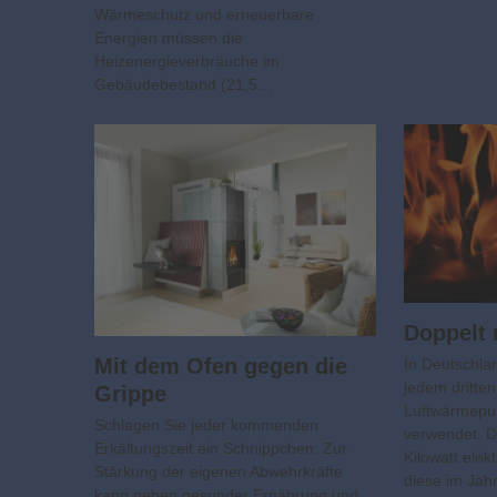
Wärmeschutz und erneuerbare
Energien müssen die
Heizenergieverbräuche im
Gebäudebestand (21,5…
Doppelt 
Mit dem Ofen gegen die
In Deutschlan
jedem dritte
Grippe
Luftwärmep
Schlagen Sie jeder kommenden
verwendet. D
Erkältungszeit ein Schnippchen: Zur
Kilowatt ele
Stärkung der eigenen Abwehrkräfte
diese im Jah
kann neben gesunder Ernährung und