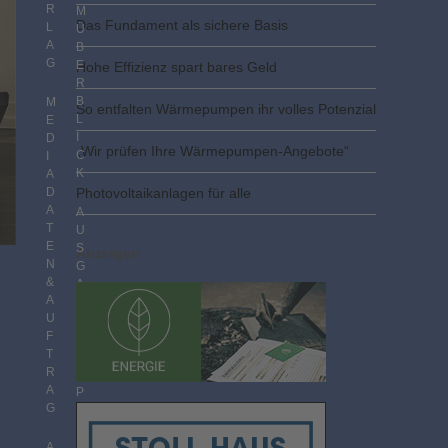
R
M
Das Fundament als sichere Basis
L
Ü
A
B
G
E
Hohe Effizienz spart bares Geld
R
B
M
So entfalten Wärmepumpen ihr volles Potenzial
L
E
I
D
„Wir prüfen Ihre Wärmepumpen-Angebote“
C
I
K
A
D
Photovoltaik­­anlagen für alle
A
A
T
U
E
S
Anzeigen
N
G
&
A
A
B
U
E
F
N
T
I
R
M
A
P
G
D
F
F
A