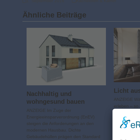
1. September 2016
Kachelofen & Kamin
Ähnliche Beiträge
Licht au
Nachhaltig und
ANZEIGE Wä
wohngesund bauen
erleben – so
ANZEIGE Im Zuge der
immer mehr 
Energieeinsparverordnung (EnEV)
erweitert di
steigen die Anforderungen an den
europäischer
modernen Hausbau. Dichte
Schornsteinte
Gebäudehüllen prägen den Standard
Produktpale