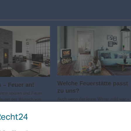
Welche Feuerstätte passt
s – Feuer an!
zu uns?
rme spüren und Feuer
Auch wenn der letzte Winter mild war –
 lautet der Wunsch von
eins ist sicher: Der nächste kommt
Bauherren. Deshalb
bestimmt! Und an trüben, nasskalten
e Schiedel GmbH & Co. KG,
Abenden gibt es nichts Gemütlicheres
 Marktführer in der
als ein loderndes, wärmendes Feuer.
chnik, die
Moderne…
tte…