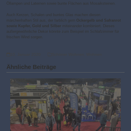
Öllampen und Laternen sowie bunte Flächen aus Mosaiksteinen.
Auch Kerzen, Schalen und buntes Glas machen diesen
märchenhaften Stil aus, der farblich gern
Ockergelb und Safranrot
sowie Kupfer, Gold und Silber
miteinander kombiniert. Dieses
außergewöhnliche Dekor könnte zum Beispiel im Schlafzimmer für
frischen Wind sorgen.
10. Januar 2020
Schöner Wohnen
,
Wohnen
Ähnliche Beiträge