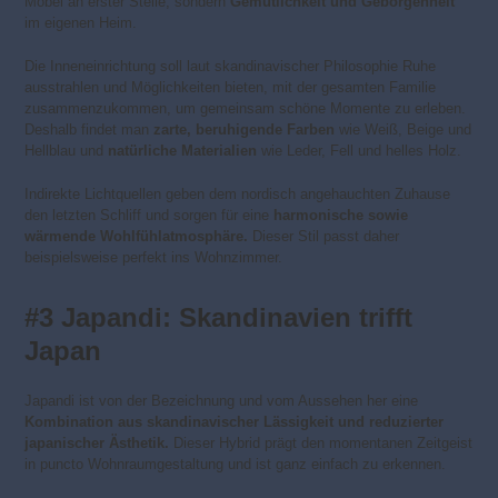
Möbel an erster Stelle, sondern
Gemütlichkeit und Geborgenheit
im eigenen Heim.
Die Inneneinrichtung soll laut skandinavischer Philosophie Ruhe
ausstrahlen und Möglichkeiten bieten, mit der gesamten Familie
zusammenzukommen, um gemeinsam schöne Momente zu erleben.
Deshalb findet man
zarte, beruhigende Farben
wie Weiß, Beige und
Hellblau und
natürliche Materialien
wie Leder, Fell und helles Holz.
Indirekte Lichtquellen geben dem nordisch angehauchten Zuhause
den letzten Schliff und sorgen für eine
harmonische sowie
wärmende Wohlfühlatmosphäre.
Dieser Stil passt daher
beispielsweise perfekt ins Wohnzimmer.
#3 Japandi: Skandinavien trifft
Japan
Japandi ist von der Bezeichnung und vom Aussehen her eine
Kombination aus skandinavischer Lässigkeit und reduzierter
japanischer Ästhetik.
Dieser Hybrid prägt den momentanen Zeitgeist
in puncto Wohnraumgestaltung und ist ganz einfach zu erkennen.