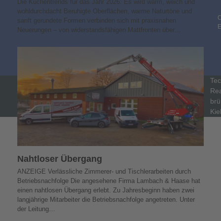
Die Küchentrends für das Jahr 2026: Es wird warm, weich und
wohldurchdacht Beruhigte Oberflächen, warme Naturtöne und
C
sanft gerundete Formen verbinden sich mit praxisnahen
Neuerungen – von widerstandsfähigen Mattfronten über…
Tec
Rea
brü
Kie
Nahtloser Übergang
ANZEIGE Verlässliche Zimmerer- und Tischlerarbeiten durch
Betriebsnachfolge Die angesehene Firma Lambach & Haase hat
einen nahtlosen Übergang erlebt. Zu Jahresbeginn haben zwei
langjährige Mitarbeiter die Betriebsnachfolge angetreten. Unter
der Leitung…