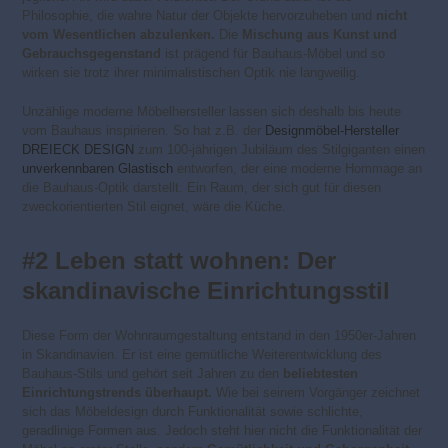
Philosophie, die wahre Natur der Objekte hervorzuheben und
nicht
vom Wesentlichen abzulenken.
Die
Mischung aus Kunst und
Gebrauchsgegenstand
ist prägend für Bauhaus-Möbel und so
wirken sie trotz ihrer minimalistischen Optik nie langweilig.
Unzählige moderne Möbelhersteller lassen sich deshalb bis heute
vom Bauhaus inspirieren. So hat z.B. der
Designmöbel-Hersteller
DREIECK DESIGN
zum 100-jährigen Jubiläum des Stilgiganten einen
unverkennbaren Glastisch
entworfen, der eine moderne Hommage an
die Bauhaus-Optik darstellt. Ein Raum, der sich gut für diesen
zweckorientierten Stil eignet, wäre die Küche.
#2 Leben statt wohnen: Der
skandinavische Einrichtungsstil
Diese Form der Wohnraumgestaltung entstand in den 1950er-Jahren
in Skandinavien. Er ist eine gemütliche Weiterentwicklung des
Bauhaus-Stils und gehört seit Jahren zu den
beliebtesten
Einrichtungstrends überhaupt.
Wie bei seinem Vorgänger zeichnet
sich das Möbeldesign durch Funktionalität sowie schlichte,
geradlinige Formen aus. Jedoch steht hier nicht die Funktionalität der