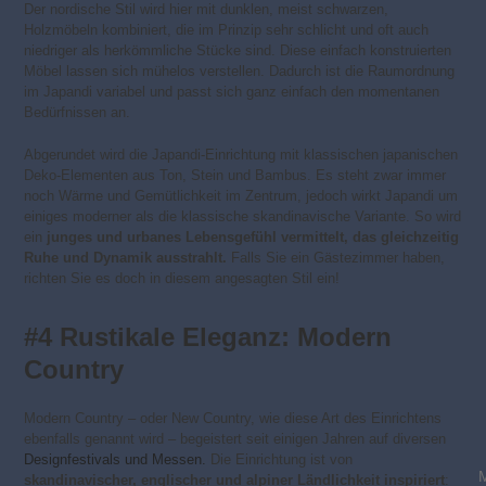
Der nordische Stil wird hier mit dunklen, meist schwarzen,
Holzmöbeln kombiniert, die im Prinzip sehr schlicht und oft auch
niedriger als herkömmliche Stücke sind. Diese einfach konstruierten
Möbel lassen sich mühelos verstellen. Dadurch ist die Raumordnung
im Japandi variabel und passt sich ganz einfach den momentanen
Bedürfnissen an.
Abgerundet wird die Japandi-Einrichtung mit klassischen japanischen
Deko-Elementen aus Ton, Stein und Bambus. Es steht zwar immer
noch Wärme und Gemütlichkeit im Zentrum, jedoch wirkt Japandi um
einiges moderner als die klassische skandinavische Variante. So wird
ein
junges und urbanes Lebensgefühl vermittelt, das gleichzeitig
Ruhe und Dynamik ausstrahlt.
Falls Sie ein Gästezimmer haben,
richten Sie es doch in diesem angesagten Stil ein!
#4 Rustikale Eleganz: Modern
Country
Modern Country – oder New Country, wie diese Art des Einrichtens
ebenfalls genannt wird – begeistert seit einigen Jahren auf diversen
Designfestivals und Messen.
Die Einrichtung ist von
skandinavischer, englischer und alpiner Ländlichkeit inspiriert
: