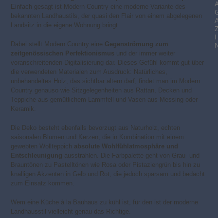
Einfach gesagt ist Modern Country eine moderne Variante des
bekannten Landhaustils, der quasi den Flair von einem abgelegenen
Landsitz in die eigene Wohnung bringt.
I
Dabei stellt Modern Country eine
Gegenströmung zum
zeitgenössischen Perfektionismus
und der immer weiter
voranschreitenden Digitalisierung dar. Dieses Gefühl kommt gut über
die verwendeten Materialen zum Ausdruck: Natürliches,
unbehandeltes Holz, das sichtbar altern darf, findet man im Modern
Country genauso wie Sitzgelegenheiten aus Rattan, Decken und
Teppiche aus gemütlichem Lammfell und Vasen aus Messing oder
Keramik.
Die Deko besteht ebenfalls bevorzugt aus Naturholz, echten
saisonalen Blumen und Kerzen, die in Kombination mit einem
gewebten Wollteppich
absolute Wohlfühlatmosphäre und
Entschleunigung
ausstrahlen. Die Farbpalette geht von Grau- und
Brauntönen zu Pastelltönen wie Rosa oder Pistaziengrün bis hin zu
knalligen Akzenten in Gelb und Rot, die jedoch sparsam und bedacht
zum Einsatz kommen.
Wem eine Küche à la Bauhaus zu kühl ist, für den ist der moderne
Landhausstil vielleicht genau das Richtige.