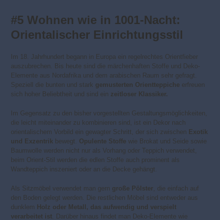
#5 Wohnen wie in 1001-Nacht:
Orientalischer Einrichtungsstil
Im 18. Jahrhundert begann in Europa ein regelrechtes Orientfieber
auszubrechen. Bis heute sind die märchenhaften Stoffe und Deko-
Elemente aus Nordafrika und dem arabischen Raum sehr gefragt.
Speziell die bunten und stark
gemusterten Orientteppiche
erfreuen
sich hoher Beliebtheit und sind ein
zeitloser Klassiker.
Im Gegensatz zu den bisher vorgestellten Gestaltungsmöglichkeiten,
die leicht miteinander zu kombinieren sind, ist ein Dekor nach
orientalischem Vorbild ein gewagter Schritt, der sich zwischen
Exotik
und Exzentrik
bewegt.
Opulente Stoffe
wie Brokat und Seide sowie
Baumwolle werden nicht nur als Vorhang oder Teppich verwendet,
beim Orient-Stil werden die edlen Stoffe auch prominent als
Wandteppich inszeniert oder an die Decke gehängt.
Als Sitzmöbel verwendet man gern
große Pölster
, die einfach auf
den Boden gelegt werden. Die restlichen Möbel sind entweder aus
dunklem
Holz oder Metall, das aufwendig und verspielt
verarbeitet ist
. Darüber hinaus findet man Deko-Elemente wie