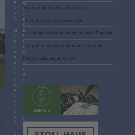
R
M
Das Fundament als sichere Basis
L
Ü
A
B
G
E
Hohe Effizienz spart bares Geld
R
B
M
So entfalten Wärmepumpen ihr volles Potenzial
L
E
I
D
„Wir prüfen Ihre Wärmepumpen-Angebote“
C
I
K
A
D
Photovoltaik­­anlagen für alle
A
A
T
U
E
S
Anzeigen
N
G
&
A
A
B
U
E
F
N
T
I
R
M
A
P
ng
G
D
F
F
A