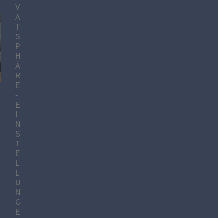
V
A
T
S
P
H
Ä
R
E
-
E
I
m
N
S
T
E
L
L
U
N
G
E