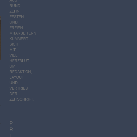
AUS
RUND
ZEHN
FESTEN
UND
FREIEN
MITARBEITERN
KÜMMERT
SICH
MIT
VIEL
HERZBLUT
UM
REDAKTION,
LAYOUT
UND
VERTRIEB
DER
ZEITSCHRIFT.
a
-
P
R
I