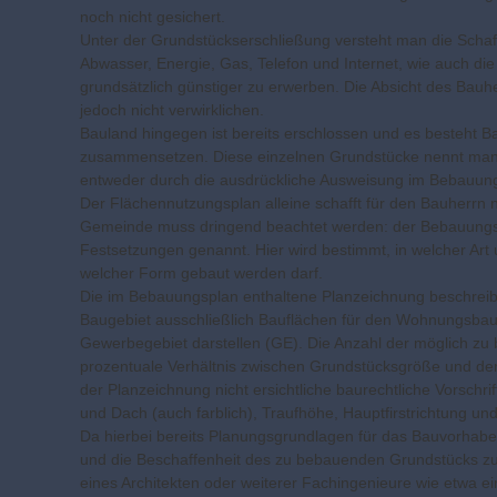
noch nicht gesichert.
Unter der Grundstückserschließung versteht man die Schaf
Abwasser, Energie, Gas, Telefon und Internet, wie auch d
grundsätzlich günstiger zu erwerben. Die Absicht des Bauhe
jedoch nicht verwirklichen.
Bauland hingegen ist bereits erschlossen und es besteht 
zusammensetzen. Diese einzelnen Grundstücke nennt man B
entweder durch die ausdrückliche Ausweisung im Bebauung
Der Flächennutzungsplan alleine schafft für den Bauherrn 
Gemeinde muss dringend beachtet werden: der Bebauungs
Festsetzungen genannt. Hier wird bestimmt, in welcher Art
welcher Form gebaut werden darf.
Die im Bebauungsplan enthaltene Planzeichnung beschreibt
Baugebiet ausschließlich Bauflächen für den Wohnungsbau
Gewerbegebiet darstellen (GE). Die Anzahl der möglich zu 
prozentuale Verhältnis zwischen Grundstücksgröße und der
der Planzeichnung nicht ersichtliche baurechtliche Vorschr
und Dach (auch farblich), Traufhöhe, Hauptfirstrichtung un
Da hierbei bereits Planungsgrundlagen für das Bauvorha
und die Beschaffenheit des zu bebauenden Grundstücks zu kl
eines Architekten oder weiterer Fachingenieure wie etwa e