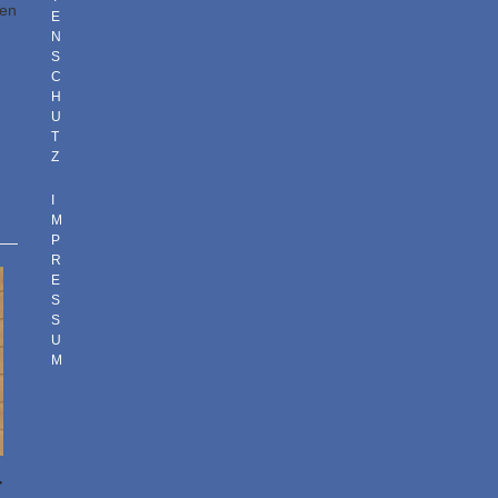
fen
E
N
S
C
H
U
T
Z
I
M
P
R
E
S
S
U
M
r