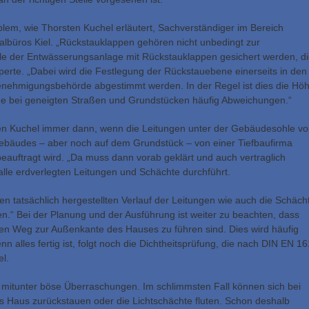
em, wie Thorsten Kuchel erläutert, Sachverständiger im Bereich
lbüros Kiel. „Rückstauklappen gehören nicht unbedingt zur
e der Entwässerungsanlage mit Rückstauklappen gesichert werden, d
perte. „Dabei wird die Festlegung der Rückstauebene einerseits in den
enehmigungsbehörde abgestimmt werden. In der Regel ist dies die Hö
rade bei geneigten Straßen und Grundstücken häufig Abweichungen.“
en Kuchel immer dann, wenn die Leitungen unter der Gebäudesohle v
Gebäudes – aber noch auf dem Grundstück – von einer Tiefbaufirma
beauftragt wird. „Da muss dann vorab geklärt und auch vertraglich
lle erdverlegten Leitungen und Schächte durchführt.
n tatsächlich hergestellten Verlauf der Leitungen wie auch die Schäch
ten.“ Bei der Planung und der Ausführung ist weiter zu beachten, dass
en Weg zur Außenkante des Hauses zu führen sind. Dies wird häufig
 alles fertig ist, folgt noch die Dichtheitsprüfung, die nach DIN EN 1
l.
 mitunter böse Überraschungen. Im schlimmsten Fall können sich bei
s Haus zurückstauen oder die Lichtschächte fluten. Schon deshalb