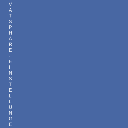
V
A
T
S
P
H
Ä
R
E
-
E
I
N
S
T
E
L
L
U
N
G
E