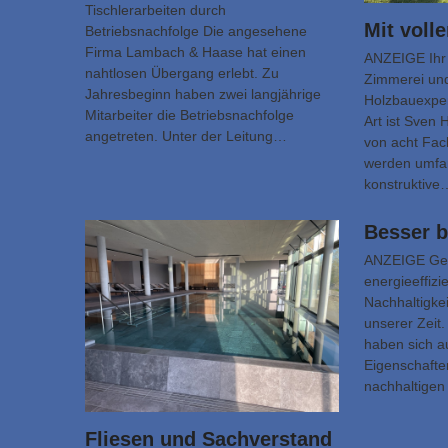
Tischlerarbeiten durch
Mit voll
Betriebsnachfolge Die angesehene
Firma Lambach & Haase hat einen
ANZEIGE Ihr 
nahtlosen Übergang erlebt. Zu
Zimmerei und
Jahresbeginn haben zwei langjährige
Holzbauexper
Mitarbeiter die Betriebsnachfolge
Art ist Sven
angetreten. Unter der Leitung…
von acht Fac
werden umfa
konstruktive
Besser b
ANZEIGE Gefr
energieeffiz
Nachhaltigkei
unserer Zei
haben sich a
Eigenschafte
nachhaltigen
Fliesen und Sachverstand