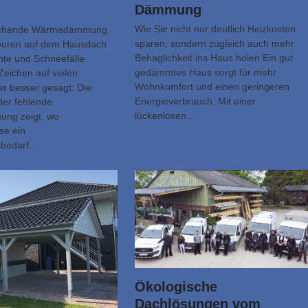
Dämmung
Wie Sie nicht nur deutlich Heizkosten
eichende Wärmedämmung
sparen, sondern zugleich auch mehr
Spuren auf dem Hausdach
Behaglichkeit ins Haus holen Ein gut
hte und Schneefälle
gedämmtes Haus sorgt für mehr
Zeichen auf vielen
Wohnkomfort und einen geringeren
r besser gesagt: Die
Energieverbrauch. Mit einer
der fehlende
lückenlosen…
ng zeigt, wo
se ein
sbedarf…
Ökologische
Dachlösungen vom