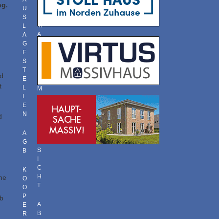
ng.
O
U
R
S
M
L
A
A
T
G
E
S
T
T
H
nd
E
E
t
L
M
L
E
E
N
N
Ü
d
B
E
A
R
G
S
B
I
C
K
H
he
O
T
O
P
ob
A
E
B
R