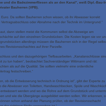
e und die Badezimmerfliesen als an den Kanal“, weiß Dipl.-Bau-I
ivater Bauherren (VPB).
Euro. Da sollten Bauherren schon wissen, ob ihr Abwasser korrekt
bei Vertragsabschluss oder Abnahme nach der Technik im Untergrund.“
ut, dann stellen meist die Kommunen selbst die Abzweige am
sschächte auf den einzelnen Grundstücken. Die Kosten legen sie vor u
lgrundstücken allerdings müssen die Bauherren sich in der Regel selbs
s Revisionsschachtes auf ihrer Parzelle.
schluss und den dazugehörigen Tiefbauarbeiten. „Kanalanschlüsse sin
damit zu tun haben“, beobachtet Sachverständiger Wittmann und rät:
hten als auf die Qualität. Sie sollten vielmehr eine ordentliche
rtrag festschreiben.“
n, ob die Entwässerung technisch in Ordnung ist“, gibt der Experte zu
wo die Abwässer von Toiletten, Handwaschbecken, Spüle und Waschküc
 entwässert werden und wo die Rohre auf dem Grundstück und unterm
n und wie die Übergänge ausgebildet werden sollen. Wir erkennen, 
önnen schon anhand der Planung prüfen, ob der Revisionsschacht
n der richtigen Stelle vorgesehen ist.“