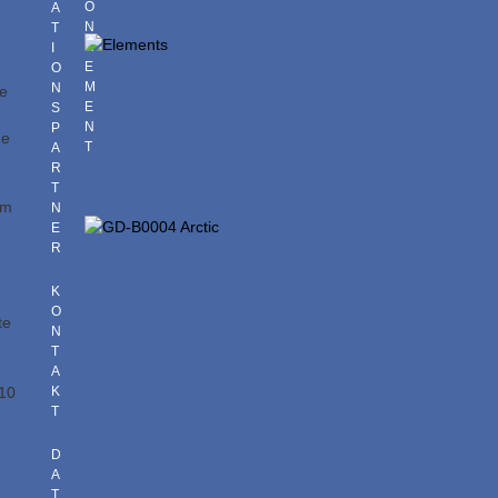
O
A
N
T
N
I
E
O
M
N
ie
E
S
N
P
he
T
A
R
T
om
N
E
R
K
O
te
N
T
A
610
K
T
D
A
T