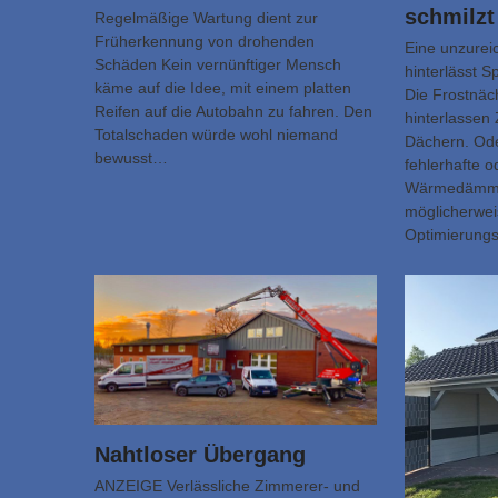
schmilzt
Regelmäßige Wartung dient zur
Früherkennung von drohenden
Eine unzur
Schäden Kein vernünftiger Mensch
hinterlässt 
käme auf die Idee, mit einem platten
Die Frostnäc
Reifen auf die Autobahn zu fahren. Den
hinterlassen 
Totalschaden würde wohl niemand
Dächern. Ode
bewusst…
fehlerhafte o
Wärmedämmu
möglicherwei
Optimierung
Nahtloser Übergang
ANZEIGE Verlässliche Zimmerer- und