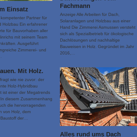
Fachmann
em Einsatz
Anzeige Alle Arbeiten für Dach,
kompetenter Partner für
Solaranlagen und Holzbau aus einer
 Holzbau Ein erfahrener
Hand Die Zimmerei Asmussen versteht
te für Bauvorhaben aller
sich als Spezialbetrieb für ökologische
 Hinrichs mit seinem Team
Dachlösungen und nachhaltige
hkräften. Ausgeführt
Bauweisen in Holz. Gegründet im Jahr
ngreiche Zimmerei- und
2016,…
…
auen. Mit Holz.
agt wie nie zuvor: der
iente Holz-Hybridbau
t ist einer der Mega­trends
t. In diesem Zusammenhang
uch die hervorragenden
n von Holz, dem
 Baustoff der…
Alles rund ums Dach