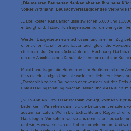
„Die meisten Bauherren denken eher an ihre neue Küch
Volker Wittmann, Bausachverständiger des Verbands Pr
„Dabei kosten Kanalanschlüsse zwischen 5.000 und 10.000 
entsorgt wird. Tatsächlich fragen aber nur die wenigsten 
Werden Baugebiete neu erschlossen und in einem Zug beba
öffentlichen Kanal her und bauen auch gleich die Revision
stellen sie den Grundstückskäufern in Rechnung. Bei Einze
um den Anschluss ans Kanalnetz kümmern und den Bau eine
Meist beauftragen die Bauherren ihre Baufirma mit dem An
für viele ein lästiges Übel, sie wollen am liebsten nichts 
„Tatsächlich sollten Bauherren aber weniger auf den Preis ac
Entwässerungsplanung machen lassen und diese auch im Ve
„Nur wenn ein Entwässerungsplan vorliegt, können wir prüfe
bedenken. „Wir sehen dann, wo die Leitungen verlaufen, 
zusammenlaufen. Wohin Lichtschächte und Regenfallrohre
Haus liegen. Wir sehen, wo sie aus dem Haus herauskomme
und wie Handwerker an die Rohre herankommen. Und wir k
korrekt konzipiert und die eventuell nötige Rückstauklappe a