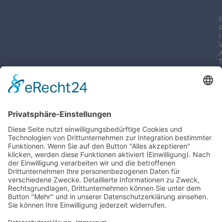
I
-
I