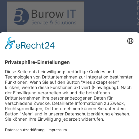
I
-
I