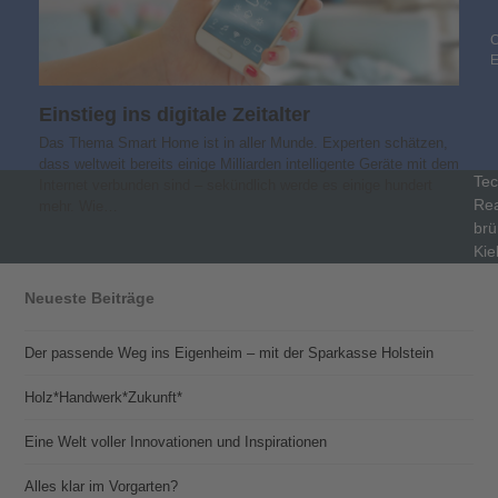
C
Einstieg ins digitale Zeitalter
Das Thema Smart Home ist in aller Munde. Experten schätzen,
dass weltweit bereits einige Milliarden intelligente Geräte mit dem
Tec
Internet verbunden sind – sekündlich werde es einige hundert
Rea
mehr. Wie…
brü
Kie
Neueste Beiträge
Der passende Weg ins Eigenheim – mit der Sparkasse Holstein
Holz*Handwerk*Zukunft*
Eine Welt voller Innovationen und Inspirationen
Alles klar im Vorgarten?