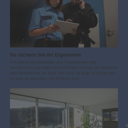
So sichern Sie Ihr Eigenheim
Polizeiliche Verhaltenstipps plus Empfehlungen zum
mechanischen und elektronischen Einbruchschutz Ob Eigenheim
oder Mietwohnung, ob Stadt oder Land, ob lange im Urlaub oder
nur kurz zur Bäckerei – ein Einbruch kann…