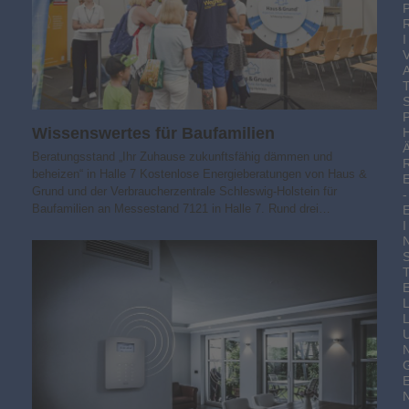
I
Wissens­wertes für Baufamilien
Beratungsstand „Ihr Zuhause zukunfts­fähig dämmen und
beheizen“ in Halle 7 Kostenlose Energieberatungen von Haus &
Grund und der Verbraucherzentrale Schleswig-Holstein für
-
Baufamilien an Messestand 7121 in Halle 7. Rund drei…
I