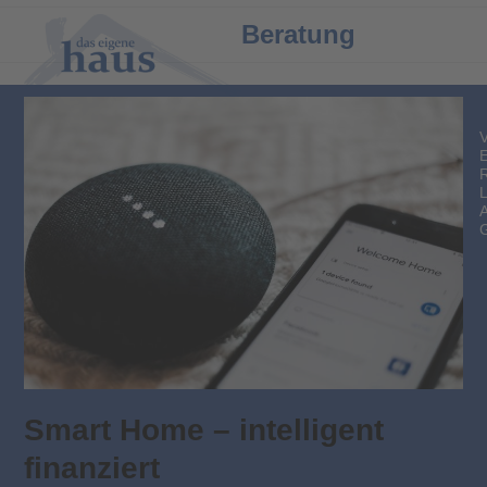
Open
Close
Beratung
mobile
mobile
menu
menu
Smart Home – intelligent
finanziert