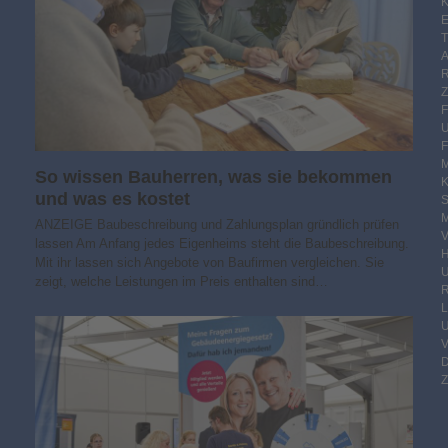
K
E
F
M
So wissen Bauherren, was sie bekommen
und was es kostet
S
M
ANZEIGE Baubeschreibung und Zahlungsplan gründlich prüfen
V
lassen Am Anfang jedes Eigenheims steht die Baubeschreibung.
Mit ihr lassen sich Angebote von Baufirmen vergleichen. Sie
zeigt, welche Leistungen im Preis enthalten sind…
R
Z