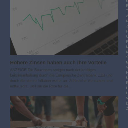
K
E
F
M
S
Höhere Zinsen haben auch ihre Vorteile
M
V
ANZEIGE Die Bauzinsen steigen nach der kräftigen
Leitzinserhöhung durch die Europäische Zentralbank EZB und
durch die starke Inflation weiter an. Zahlreiche Menschen sind
R
enttäuscht, weil sie die Rate für die…
Z