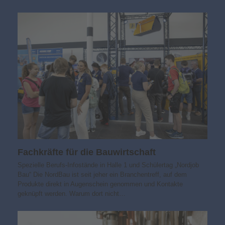
Fachkräfte für die Bauwirtschaft
Spezielle Berufs-Infostände in Halle 1 und Schülertag „Nordjob
Bau“ Die NordBau ist seit jeher ein Branchentreff, auf dem
Produkte direkt in Augenschein genommen und Kontakte
geknüpft werden. Warum dort nicht…