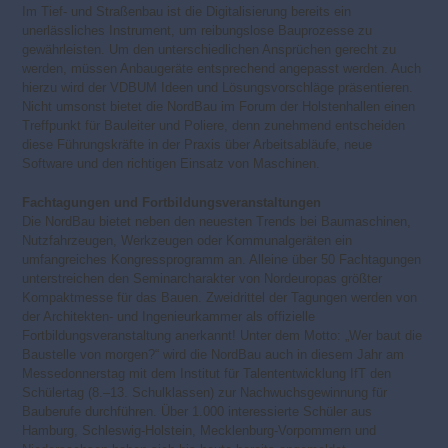
Im Tief- und Straßenbau ist die Digitalisierung bereits ein
unerlässliches Instrument, um reibungslose Bauprozesse zu
gewährleisten. Um den unterschiedlichen Ansprüchen gerecht zu
werden, müssen Anbaugeräte entsprechend angepasst werden. Auch
hierzu wird der VDBUM Ideen und Lösungsvorschläge präsentieren.
Nicht umsonst bietet die NordBau im Forum der Holstenhallen einen
Treffpunkt für Bauleiter und Poliere, denn zunehmend entscheiden
diese Führungskräfte in der Praxis über Arbeitsabläufe, neue
Software und den richtigen Einsatz von Maschinen.
Fachtagungen und Fortbildungsveranstaltungen
Die NordBau bietet neben den neuesten Trends bei Baumaschinen,
Nutzfahrzeugen, Werkzeugen oder Kommunalgeräten ein
umfangreiches Kongressprogramm an. Alleine über 50 Fachtagungen
unterstreichen den Seminarcharakter von Nordeuropas größter
Kompaktmesse für das Bauen. Zweidrittel der Tagungen werden von
der Architekten- und Ingenieurkammer als offizielle
Fortbildungsveranstaltung anerkannt! Unter dem Motto: „Wer baut die
Baustelle von morgen?“ wird die NordBau auch in diesem Jahr am
Messedonnerstag mit dem Institut für Talententwicklung IfT den
Schülertag (8.–13. Schulklassen) zur Nachwuchsgewinnung für
Bauberufe durchführen. Über 1.000 interessierte Schüler aus
Hamburg, Schleswig-Holstein, Mecklenburg-Vorpommern und