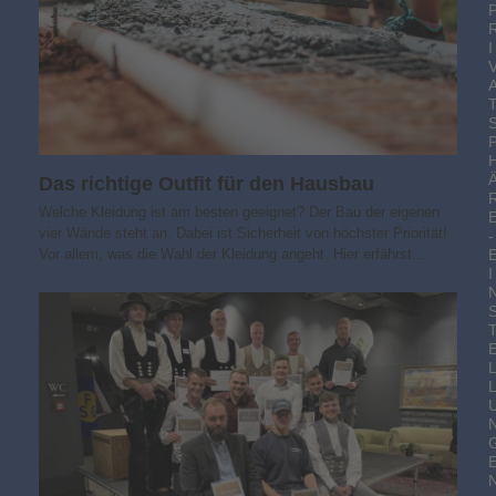
I
Das richtige Outfit für den Hausbau
Welche Kleidung ist am besten geeignet? Der Bau der eigenen
vier Wände steht an. Dabei ist Sicherheit von höchster Priorität!
-
Vor allem, was die Wahl der Kleidung angeht. Hier erfährst…
I