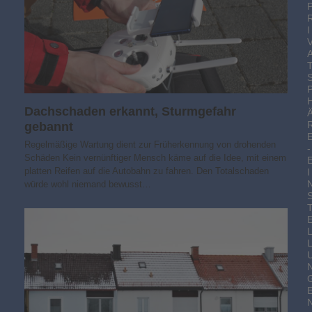
I
Dachschaden erkannt, Sturmgefahr
gebannt
Regelmäßige Wartung dient zur Früherkennung von drohenden
-
Schäden Kein vernünftiger Mensch käme auf die Idee, mit einem
platten Reifen auf die Autobahn zu fahren. Den Totalschaden
I
würde wohl niemand bewusst…