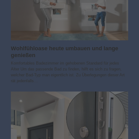
Wohlfühloase heute umbauen und lange
genießen
Komfortables Badezimmer im gehobenen Standard für jedes
Alter Um das passende Bad zu finden, hilft es sich zu fragen,
welcher Bad-Typ man eigentlich ist. Zu Überlegungen dieser Art
rät jedenfalls…