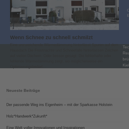
C
Wenn Schnee zu schnell schmilzt
Eine unzureichende Wärmedämmung hinterlässt Spuren auf dem
Tec
Hausdach Die Frostnächte und Schneefälle hinterlassen Zeichen
Rea
auf vielen Dächern. Oder besser gesagt: Die fehlerhafte oder
brü
fehlende Wärmedämmung zeigt, wo möglicherweise ein
Kie
Optimierungsbedarf…
Neueste Beiträge
Der passende Weg ins Eigenheim – mit der Sparkasse Holstein
Holz*Handwerk*Zukunft*
Eine Welt voller Innovationen und Inspirationen