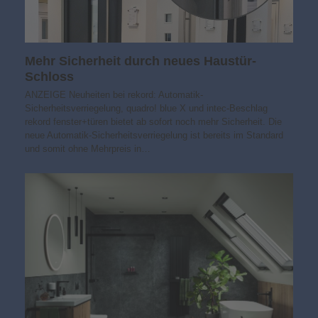
Mehr Sicherheit durch neues Haustür-
Schloss
ANZEIGE Neuheiten bei rekord: Automatik-
Sicherheitsverriegelung, quadro! blue X und intec-Beschlag
rekord fenster+türen bietet ab sofort noch mehr Sicherheit. Die
neue Automatik-Sicherheitsverriegelung ist bereits im Standard
und somit ohne Mehrpreis in…