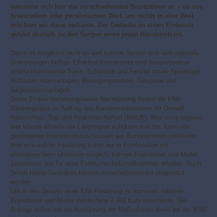
sammeln sich hier die verschiedensten Besitztümer an – ob von
finanziellem oder persönlichem Wert, um nichts in aller Welt
möchten wir diese verlieren. Der Gedanke an einen Einbruch
gehört deshalb zu den Sorgen eines jeden Hausbesitzers.
Damit es möglichst nicht so weit kommt, lassen sich wirkungsvolle
Vorkehrungen treffen. Effektive Instrumente sind beispielsweise
einbruchhemmende Türen, Schlösser und Fenster sowie Sperrbügel,
Rollläden, Alarmanlagen, Bewegungsmelder, Türspione und
Gegensprechanlagen.
Deren Einbau beziehungsweise Nachrüstung fördert die KfW-
Bankengruppe im Auftrag des Bundesministeriums für Umwelt,
Naturschutz, Bau und Reaktorsicherheit (BMUB). Wer seine eigenen
vier Wände effektiv vor Langfingern schützen möchte, kann von
gestiegenen Investitionszuschüssen aus Bundesmitteln profitieren.
War eine solche Förderung früher nur in Kombination mit
altersgerechtem Umbauen möglich, können Eigentümer und Mieter
Zuschüsse nun für reine Einbruchschutzmaßnahmen erhalten. Auch
Smart-Home-Techniken können sicherheitsrelevant eingesetzt
werden.
Um in den Genuss einer KfW-Förderung zu kommen, müssen
Eigentümer und Mieter mindestens 2.000 Euro investieren. Die
Anträge sollen vor der Ausführung der Maßnahmen direkt bei der KfW