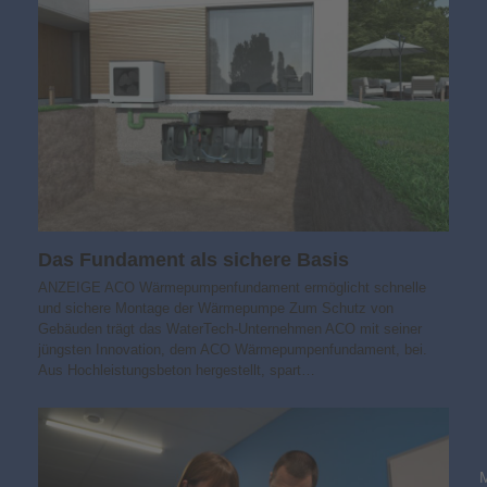
Das Fundament als sichere Basis
ANZEIGE ACO Wärmepumpenfundament ermöglicht schnelle
und sichere Montage der Wärmepumpe Zum Schutz von
Gebäuden trägt das WaterTech-Unternehmen ACO mit seiner
jüngsten Innovation, dem ACO Wärmepumpenfundament, bei.
Aus Hochleistungsbeton hergestellt, spart…