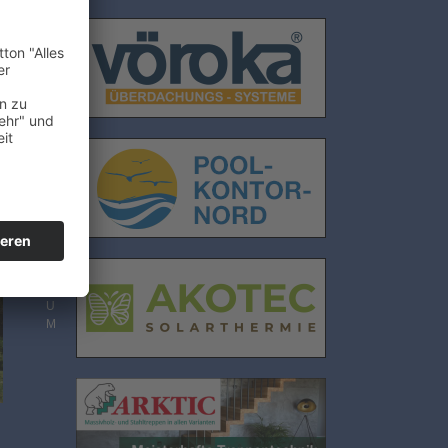
E
N
S
C
H
U
T
Z
n
I
M
P
R
E
S
S
U
M