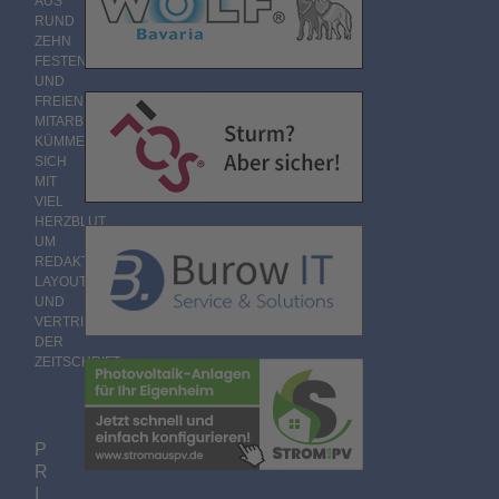
AUS
RUND
ZEHN
FESTEN
UND
FREIEN
MITARBEITERN
KÜMMERT
SICH
MIT
VIEL
HERZBLUT
UM
REDAKTION,
LAYOUT
UND
VERTRIEB
DER
ZEITSCHRIFT.
P
R
I