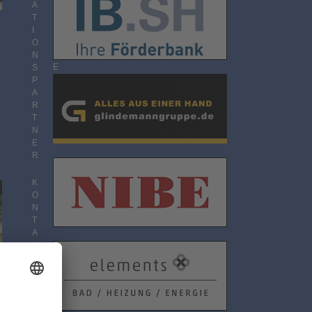
O
A
N
T
N
I
E
O
M
N
E
S
N
P
T
A
R
T
N
E
R
K
O
N
T
A
K
T
D
A
T