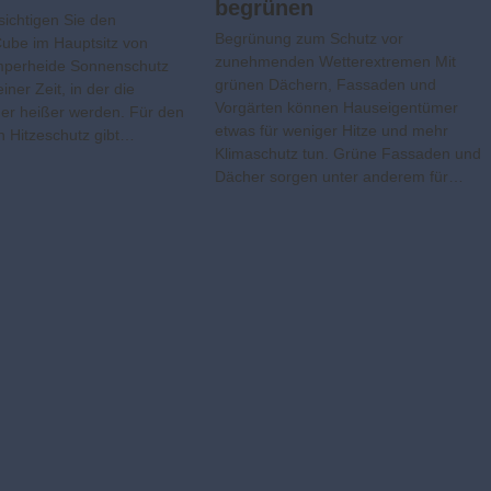
begrünen
ichtigen Sie den
Begrünung zum Schutz vor
Cube im Hauptsitz von
zunehmenden Wetterextremen Mit
mperheide Sonnenschutz
grünen Dächern, Fassaden und
 einer Zeit, in der die
Vorgärten können Hauseigentümer
r heißer werden. Für den
etwas für weniger Hitze und mehr
 Hitzeschutz gibt…
Klimaschutz tun. Grüne Fassaden und
Dächer sorgen unter anderem für…