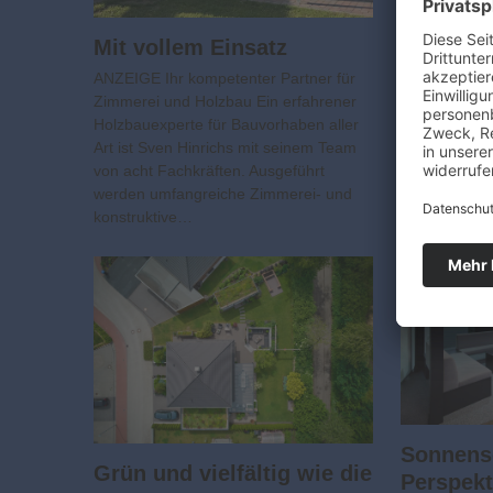
Dachlös
Fachma
Mit vollem Einsatz
Anzeige Alle 
ANZEIGE Ihr kompetenter Partner für
Solaranlagen
Zimmerei und Holzbau Ein erfahrener
Hand Die Zi
Holzbauexperte für Bauvorhaben aller
sich als Spez
Art ist Sven Hinrichs mit seinem Team
Dachlösunge
von acht Fachkräften. Ausgeführt
Bauweisen in
werden umfangreiche Zimmerei- und
2016,…
konstruktive…
Sonnens
Grün und vielfältig wie die
Perspekt