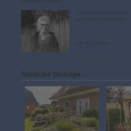
ein einziges aussehen.
„Ich liebe das Spiel zwischen
und helllaubigen Blattfarben.“
Foto: Gary Rogers
7. Juni 2019
Garten
,
Gartengestaltung
,
Terrasse
Ähnliche Beiträge