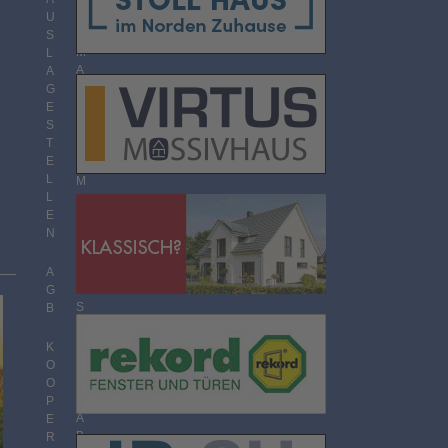
O
U
R
S
M
L
A
A
T
G
E
S
T
T
H
E
E
L
M
L
E
E
N
N
Ü
B
E
A
R
G
S
B
I
C
K
H
O
T
O
P
A
E
B
R