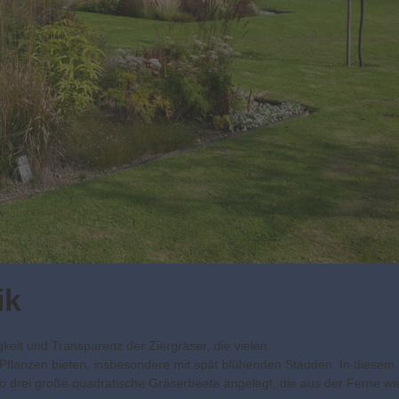
ik
tigkeit und Transparenz der Ziergräser, die vielen
 Pflanzen bieten, insbesondere mit spät blühenden Stauden. In diesem
hro drei große quadratische Gräserbeete angelegt, die aus der Ferne wi