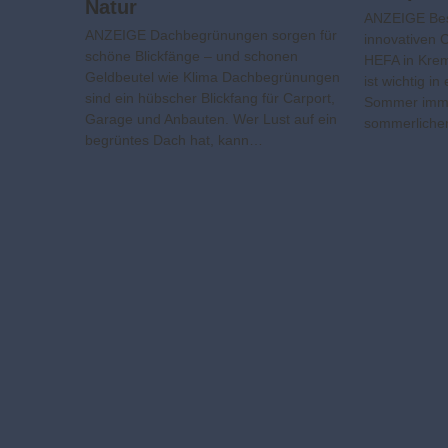
Natur
ANZEIGE Bes
ANZEIGE Dachbegrünungen sorgen für
innovativen 
schöne Blickfänge – und schonen
HEFA in Kre
Geldbeutel wie Klima Dachbegrünungen
ist wichtig in
sind ein hübscher Blickfang für Carport,
Sommer imme
Garage und Anbauten. Wer Lust auf ein
sommerlichen
begrüntes Dach hat, kann…