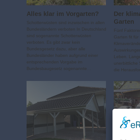
Alles klar im Vorgarten?
Der kli
Garten
Schotterwüsten sind inzwischen in allen
Bundesländern verboten In Deutschland
Fünf Faktore
sind sogenannte Schotterwüsten
Garten fit fü
verboten. Es gibt zwar kein
Klimaverände
Bundesgesetz dazu, aber alle
Auswirkungen
Bundesländer haben aufgrund einer
Leben. Lang
entsprechenden Vorgabe im
unerbittliche
Bundesbaugesetz sogenannte…
die Herausf
Ökologi