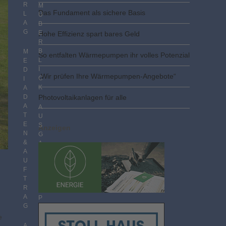
R
M
Das Fundament als sichere Basis
L
Ü
A
B
G
E
Hohe Effizienz spart bares Geld
R
B
M
So entfalten Wärmepumpen ihr volles Potenzial
L
E
I
D
„Wir prüfen Ihre Wärmepumpen-Angebote“
C
I
K
A
D
Photovoltaik­­anlagen für alle
A
A
T
U
E
S
Anzeigen
N
G
&
A
A
B
U
E
F
N
T
I
R
M
A
P
G
D
F
e
F
A