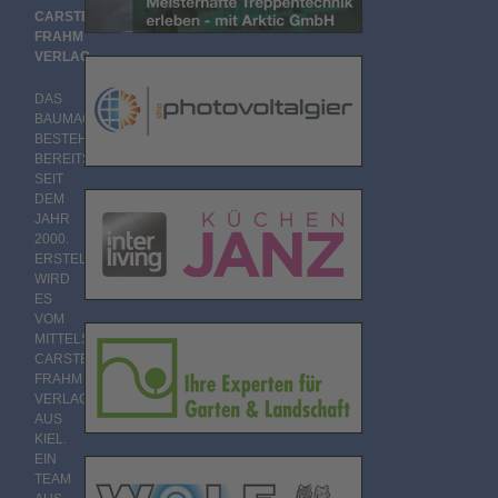
CARSTEN
FRAHM
VERLAG
DAS
BAUMAGAZIN
BESTEHT
BEREITS
SEIT
DEM
JAHR
2000.
ERSTELLT
WIRD
ES
VOM
MITTELSTÄNDISCHEN
CARSTEN
FRAHM
VERLAG
AUS
KIEL.
EIN
TEAM