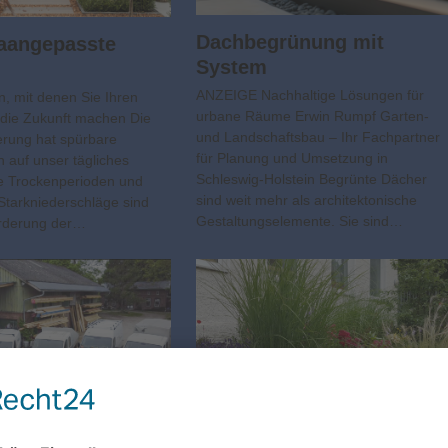
Dachbegrünung mit
maangepasste
System
ANZEIGE Nachhaltige Lösungen für
n, mit denen Sie Ihren
urbane Räume Erwin Rumpf Garten-
r die Zukunft machen Die
und Landschaftsbau – Ihr Fachpartner
rung hat spürbare
für Planung und Umsetzung in
 auf unser tägliches
Schleswig-Holstein Begrünte Dächer
e Trockenperioden und
sind weit mehr als architektonische
 Starkniederschläge sind
Gestaltungselemente. Sie sind…
orderung der…
sche