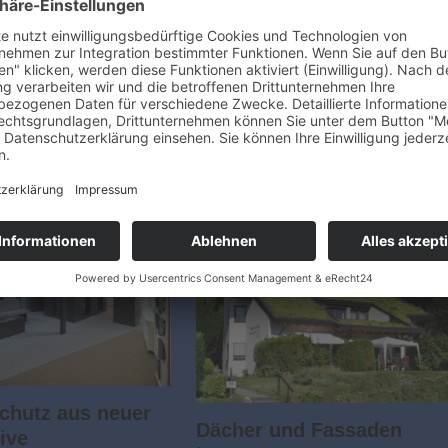
ungen vom
Wer richtig pflanzt, hat
nn
wenig Arbeit
Arbeiten für Dach,
So sieht ein wirklich pflegeleichter
 und Holzbau aus einer
Vorgarten aus Es ist ein altbekanntes
mmerei Asmussen versteht
Lied. Der Vorgarten soll schön
ialbetrieb für ökologische
aussehen, darf aber auf keinen Fall
n und nachhaltige
Arbeit machen! Dieser Wunsch führte i
 Holz. Gegründet im Jahr
der Vergangenheit…
chutz aus neuer
Dächer und Fassaden
ive