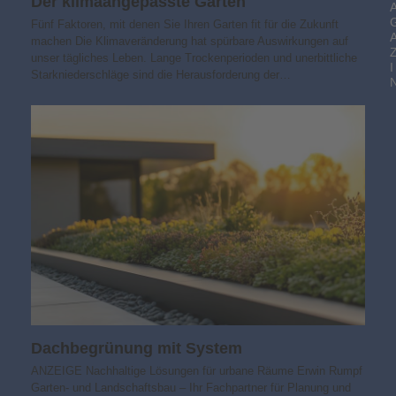
Der klimaangepasste Garten
Fünf Faktoren, mit denen Sie Ihren Garten fit für die Zukunft
machen Die Klimaveränderung hat spürbare Auswirkungen auf
unser tägliches Leben. Lange Trockenperioden und unerbittliche
I
Starkniederschläge sind die Herausforderung der…
Dachbegrünung mit System
ANZEIGE Nachhaltige Lösungen für urbane Räume Erwin Rumpf
Garten- und Landschaftsbau – Ihr Fachpartner für Planung und