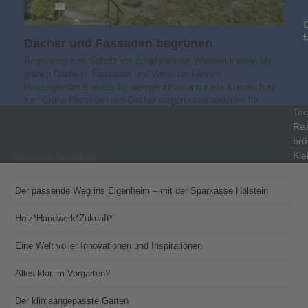
C
Dächer und Fassaden begrünen
Begrünung zum Schutz vor zunehmenden Wetterextremen Mit
grünen Dächern, Fassaden und Vorgärten können
Hauseigentümer etwas für weniger Hitze und mehr Klimaschutz
tun. Grüne Fassaden und Dächer sorgen unter anderem für…
Tec
Rea
brü
Kie
Neueste Beiträge
Der passende Weg ins Eigenheim – mit der Sparkasse Holstein
Holz*Handwerk*Zukunft*
Eine Welt voller Innovationen und Inspirationen
Alles klar im Vorgarten?
Der klimaangepasste Garten