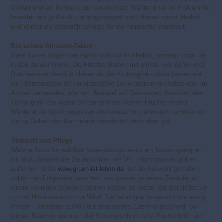
Vielfalt und ein Beitrag zum Naturschutz: Während sie im Frühjahr für
Insekten ein großer Anziehungsmagnet sind, dienen sie im Herbst
und Winter als Vogelnährgehölze für die heimische Vogelwelt.
Ein echtes Allround-Talent
Viele Sorten tragen ihre Äpfel nicht nur im Herbst, sondern sogar bis
in den Januar hinein. Die Früchte bleiben mit ein bis vier Zentimeter
Durchmesser deutlich kleiner als der Kulturapfel – dafür lassen sie
sich hervorragend für wunderschöne Dekorationen im Herbst oder im
Advent verwenden, wie zum Beispiel auf Gestecken, Kränzen oder
Türhängern. Bei vielen Sorten sind die kleinen Früchte essbar.
Während sie frisch gegessen eher etwas herb anmuten, schmecken
sie zu Gelee oder Marmelade verarbeitet besonders gut.
Standort und Pflege
Welche Sorte für welchen Verwendungszweck am besten geeignet
ist, dazu beraten die Baumschulen vor Ort. Informationen gibt es
außerdem unter
www.gruen-ist-leben.de
. Ist die Auswahl getroffen,
sollte man Folgendes beachten: Am besten gedeihen Zieräpfel an
einem sonnigen Standort oder im lichten Schatten, gut geschützt vor
zu viel Hitze wie auch vor Wind. Sie benötigen insgesamt nur wenig
Pflege – allerdings sollten der sogenannte ‚Erziehungsschnitt‘ bei
jungen Bäumen wie auch der Sommerschnitt bzw. Rückschnitt und