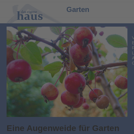
Open
Close
Garten
mobile
mobile
menu
menu
Eine Augenweide für Garten