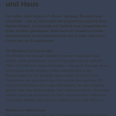
und Haus
Sie heißen John Downie, Professor Sprenger, Rudolph oder
Charlottae – und so interessant und originell wie manche ihrer
Namen klingen, so vielseitig und nützlich sind Zierapfelbäume.
Eines ist allen gemeinsam: Wohl kaum ein Gewächs schenkt
Gartenbesitzern so verschwenderisch und zu jeder Jahreszeit
Freude wie ein Zierapfelbaum.
Ein Blickfang mit Geschichte
Die Wildarten der heutigen Zieräpfel stammen ursprünglich aus
Europa, Asien und Amerika. Durch Kreuzungen sind im Laufe der
Jahre rund 500 neue Sorten entstanden – eine große Auswahl davon
und entsprechende Beratung finden Gartenbesitzer in den
Baumschulen vor Ort. Zieräpfel unterscheiden sich durch ihre
Farbpaletten wie auch durch ihre Höhe und Art des Wuchses: Ob
straff aufrechtstehend oder bogig überhängend, wie eine Pyramide
geformt oder eher dichtverzweigt – der malerische Wuchs der kleinen
Bäume macht sie zusammen mit ihrem faszinierenden Farbenspiel
von Blüten, Blättern und Früchten in jedem Garten zum Blickfang.
Beitrag zum Naturschutz
Die Gehölze sind ein echter Tipp zur Unterstützung der biologischen