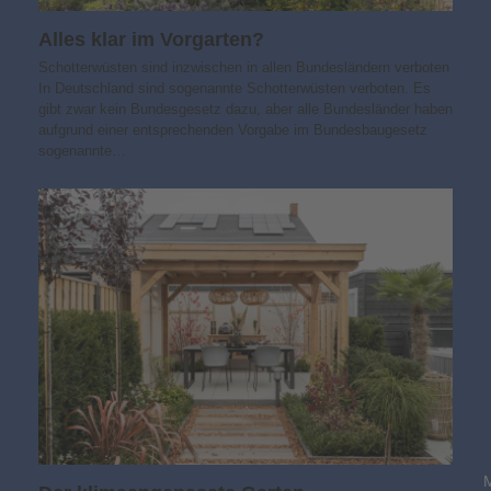
Alles klar im Vorgarten?
Schotterwüsten sind inzwischen in allen Bundesländern verboten
In Deutschland sind sogenannte Schotterwüsten verboten. Es
gibt zwar kein Bundesgesetz dazu, aber alle Bundesländer haben
aufgrund einer entsprechenden Vorgabe im Bundesbaugesetz
sogenannte…