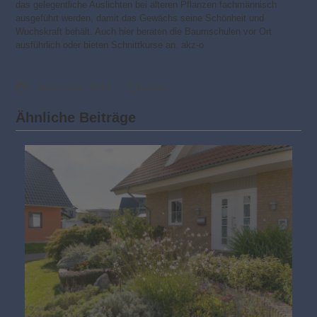
das gelegentliche Auslichten bei älteren Pflanzen fachmännisch
ausgeführt werden, damit das Gewächs seine Schönheit und
Wuchskraft behält. Auch hier beraten die Baumschulen vor Ort
ausführlich oder bieten Schnittkurse an. akz-o
6. September 2019
Garten
Ähnliche Beiträge