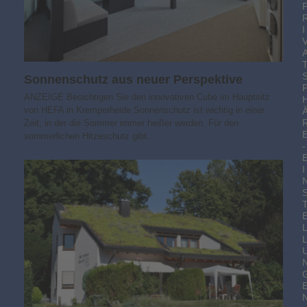
I
Sonnenschutz aus neuer Perspektive
ANZEIGE Besichtigen Sie den innovativen Cube im Hauptsitz
von HEFA in Kremperheide Sonnenschutz ist wichtig in einer
Zeit, in der die Sommer immer heißer werden. Für den
sommerlichen Hitzeschutz gibt…
-
I