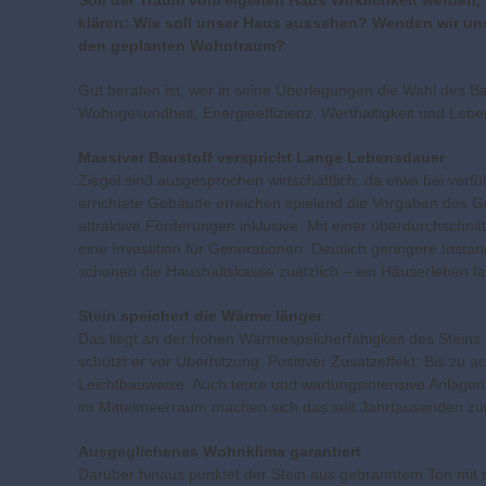
Soll der Traum vom eigenen Haus Wirklichkeit werden,
klären: Wie soll unser Haus aussehen? Wenden wir uns
den geplanten Wohntraum?
Gut beraten ist, wer in seine Überlegungen die Wahl des Bau
Wohngesundheit, Energieeffizienz, Werthaltigkeit und Leb
Massiver Baustoff verspricht Lange Lebensdauer
Ziegel sind ausgesprochen wirtschaftlich, da etwa bei verf
errichtete Gebäude erreichen spielend die Vorgaben des 
attraktive Förderungen inklusive. Mit einer überdurchschni
eine Investition für Generationen. Deutlich geringere Ins
schonen die Haushaltskasse zuätzlich – ein Häuserleben la
Stein speichert die Wärme länger
Das liegt an der hohen Wärmespeicherfähigkeit des Stein
schützt er vor Überhitzung. Positiver Zusatzeffekt: Bis zu
Leichtbauweise. Auch teure und wartungsintensive Anlagent
im Mittelmeerraum machen sich das seit Jahrtausenden zu
Ausgeglichenes Wohnklima garantiert
Darüber hinaus punktet der Stein aus gebranntem Ton mit se