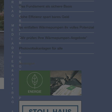
R
M
Das Fundament als sichere Basis
L
Ü
A
B
G
E
Hohe Effizienz spart bares Geld
R
B
M
So entfalten Wärmepumpen ihr volles Potenzial
L
E
I
D
„Wir prüfen Ihre Wärmepumpen-Angebote“
C
I
K
A
D
Photovoltaik­­anlagen für alle
A
A
T
U
E
S
Anzeigen
N
G
&
A
A
B
U
E
F
N
T
I
R
M
A
P
G
D
F
F
A