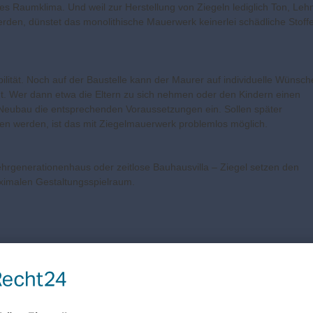
enes Raumklima. Und weil zur Herstellung von Ziegeln lediglich Ton, Le
den, dünstet das monolithische Mauerwerk keinerlei schädliche Stoff
lität. Noch auf der Baustelle kann der Maurer auf individuelle Wünsch
hnt. Wer dann etwa die Eltern zu sich nehmen oder den Kindern einen
 Neubau die entsprechenden Voraussetzungen ein. Sollen später
n werden, ist das mit Ziegelmauerwerk problemlos möglich.
rgenerationenhaus oder zeitlose Bauhausvilla – Ziegel setzen den
ximalen Gestaltungsspielraum.