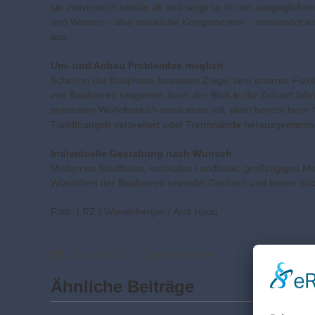
sie zeitversetzt wieder ab und sorgt so für ein ausgeglich
und Wasser – also natürliche Komponenten – verwendet wer
aus.
Um- und Anbau Problemlos möglich
Schon in der Bauphase beweisen Ziegel eine enorme Flexibi
von Bauherren reagieren. Auch der Blick in die Zukunft lo
separaten Wohnbereich einräumen will, plant bereits beim
Türöffnungen verbreitert oder Trennwände herausgenomme
Individuelle Gestaltung nach Wunsch
Modernes Stadthaus, rustikales Landhaus, großzügiges Meh
Wünschen der Bauherren keinerlei Grenzen und bieten ma
Foto: LRZ / Wienerberger / Arnt Haug
4. Januar 2022
Massivhäuser
Ähnliche Beiträge