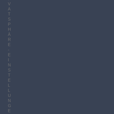
V
A
T
S
P
H
Ä
R
E
-
E
I
N
S
T
E
L
L
U
N
G
E