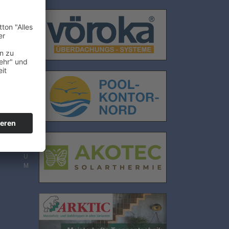
E
N
S
C
H
U
T
Z
I
M
P
R
E
S
S
U
M