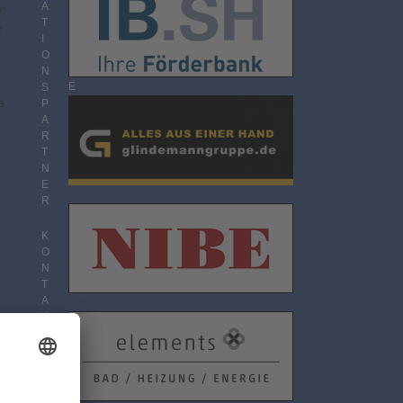
O
A
hm
N
T
e
N
I
E
O
M
N
E
S
e
N
P
T
A
R
T
N
E
R
K
O
N
T
A
K
T
D
A
T