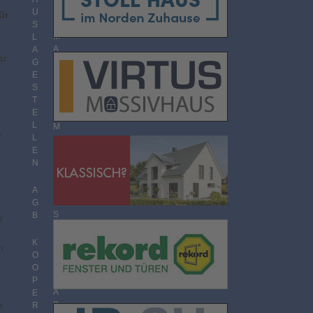
O
U
ür
R
S
M
L
A
A
er
T
G
E
S
T
T
H
E
E
L
M
,
L
E
E
N
N
Ü
B
E
A
R
G
S
B
r
I
C
K
n
H
O
T
O
P
A
E
B
r
R