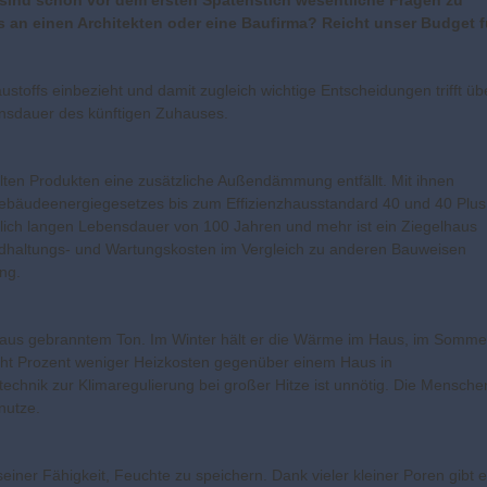
 sind schon vor dem ers­ten Spatenstich wesentliche Fragen zu
 an einen Architekten oder eine Baufirma? Reicht unser Budget f
stoffs einbezieht und damit zugleich wichtige Entscheidungen trifft üb
ensdauer des künftigen Zuhauses.
üllten Produkten eine zusätzliche Außendämmung entfällt. Mit ihnen
Gebäudeenergiegesetzes bis zum Effizienzhausstandard 40 und 40 Plus
ttlich langen Lebensdauer von 100 Jahren und mehr ist ein Ziegelhaus
tandhaltungs- und Wartungskosten im Vergleich zu anderen Bauweisen
ng.
s aus gebranntem Ton. Im Winter hält er die Wärme im Haus, im Somme
 acht Prozent weniger Heizkosten gegenüber einem Haus in
echnik zur Klimaregulierung bei großer Hitze ist unnötig. Die Mensche
nutze.
iner Fähigkeit, Feuchte zu speichern. Dank vieler kleiner Poren gibt e