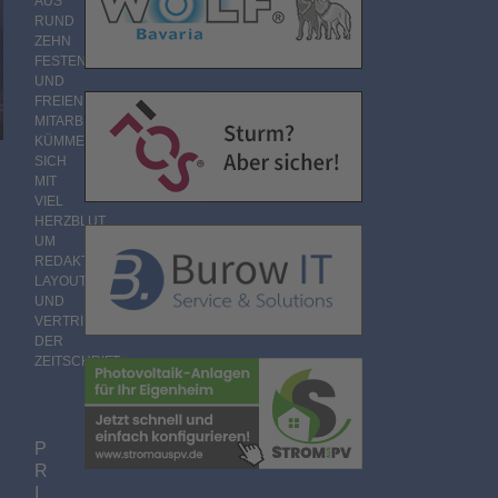
AUS
RUND
ZEHN
FESTEN
UND
FREIEN
MITARBEITERN
KÜMMERT
SICH
MIT
VIEL
HERZBLUT
UM
REDAKTION,
LAYOUT
UND
VERTRIEB
DER
ZEITSCHRIFT.
P
R
I