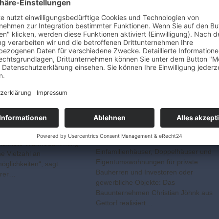
-Holzrahmenhaus
Freude am Bauen seit
nsqualität in natürlicher
1841
äre „Der natürliche Bau-
ANZEIGE Das älteste Bauunternehmen
 Holz sorgt für ein
in Schleswig-Holstein mit vielen
nklima, ist belastbar, hat
zufriedenen Kunden Ob
eichnete Wärme­dämmung
Einfamilienhäuser, Doppelhäuser und
ne Vielzahl an
Eigentumswohnungen für private
öglichkeiten“, sagt
Bauherren und Investoren oder
hrer…
gewerbliche Objekte: Das
Bauunternehmen Christian Jöhnk aus
Gettorf realisiert…