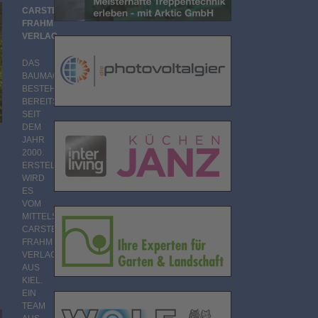
CARSTEN
FRAHM
VERLAG
DAS
BAUMAGAZIN
BESTEHT
BEREITS
SEIT
DEM
JAHR
2000.
ERSTELLT
WIRD
ES
VOM
MITTELSTÄNDISCHEN
CARSTEN
FRAHM
VERLAG
AUS
KIEL.
EIN
TEAM