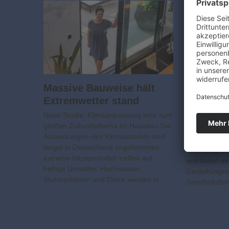
Massive Bauweise hält
Das Arp
Extremwetter stand
ANZEIGE Lebe
Neue Studie: Klimaanpassung wird zum
Wohnatmosph
großen Zukunftsthema im Hausbau Die
und Werkstoff
Auswirkungen des Klimawandels sind
gesundes Woh
längst in Deutschland angekommen:
eine ausgez
extreme Hitzeperioden treffen auf
und bietet ei
heftige Unwetter. Hochwasser,
Gestaltungsm
Sturmschäden und Dürre werden in…
Geschäfts­fü