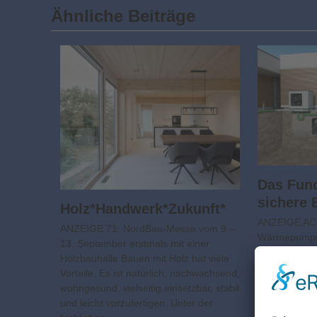
Ähnliche Beiträge
Das Fun
sichere 
Holz*Handwerk*Zukunft*
ANZEIGE A
ANZEIGE 71. NordBau-Messe vom 9.–
Wärmepumpe
13. September erstmals mit einer
schnelle und
Holzbauhalle Bauen mit Holz hat viele
Wärmepumpe
Vorteile. Es ist natürlich, nachwachsend,
Gebäuden tr
wohngesund, vielseitig einsetzbar, stabil
Unternehmen
und leicht vorzufertigen. Unter der
Innovation,