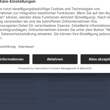
fundament, bei. Aus
sbeton hergestellt, spart…
herheit durch
austür-Schloss
Mehr als Design
heiten bei rekord:
Anzeige Erschaffen Sie mit der
cherheitsverriegelung,
Designlinie derby V3 von Vigour das
 X und intec-Beschlag
Bad Ihrer Träume Wenn das Bad nicht
r+türen bietet ab sofort
nur funktionieren, sondern begeistern
cherheit. Die neue
soll, dann ist die Designlinie derby V3
herheitsverriegelung ist
von…
tandard und somit ohne
n…