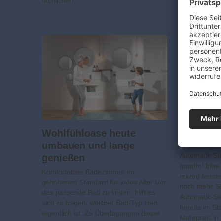
fachlichen…
Wärmepumpen
Hochleistung
Mehr Sic
neues H
Wohlfühloase heute
umbauen und lange
ANZEIGE Neu
Automatik-Si
genießen
quadro! blue
Komfortables Badezimmer im
rekord fenste
gehobenen Standard für jedes Alter Um
noch mehr Si
das passende Bad zu finden, hilft es
Automatik-Sic
sich zu fragen, welcher Bad-Typ man
bereits im S
eigentlich ist. Zu Überlegungen dieser
Mehrpreis i