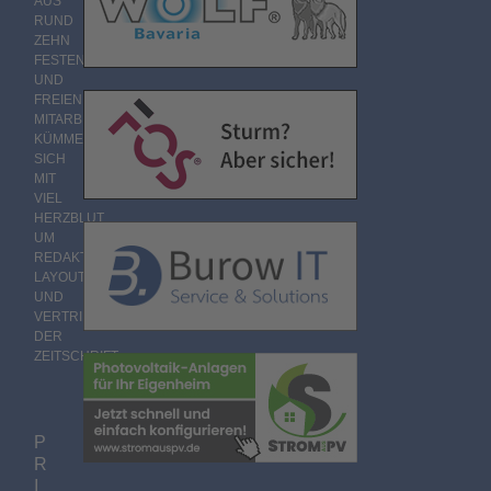
AUS
RUND
ZEHN
FESTEN
UND
FREIEN
MITARBEITERN
KÜMMERT
SICH
MIT
VIEL
HERZBLUT
UM
REDAKTION,
LAYOUT
UND
VERTRIEB
DER
ZEITSCHRIFT.
P
R
I