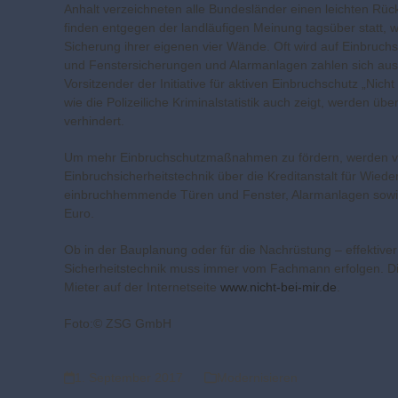
Anhalt verzeichneten alle Bundesländer einen leichten Rü
finden entgegen der landläufigen Meinung tagsüber statt, 
Sicherung ihrer eigenen vier Wände. Oft wird auf Einbruch
und Fenstersicherungen und Alarmanlagen zahlen sich aus 
Vorsitzender der Initiative für aktiven Einbruchschutz „Nicht
wie die Polizeiliche Kriminalstatistik auch zeigt, werden 
verhindert.
Um mehr Einbruchschutzmaßnahmen zu fördern, werden von
Einbruchsicherheitstechnik über die Kreditanstalt für Wi
einbruchhemmende Türen und Fenster, Alarmanlagen sowie
Euro.
Ob in der Bauplanung oder für die Nachrüstung – effektiv
Sicherheitstechnik muss immer vom Fachmann erfolgen. Die 
Mieter auf der Internetseite
www.nicht-bei-mir.de
.
Foto:© ZSG GmbH
1. September 2017
Modernisieren