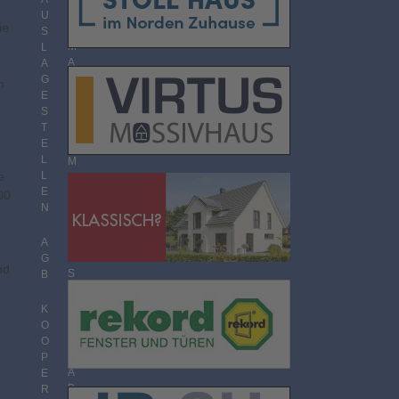
O
U
ie
R
S
-
M
L
A
A
T
G
n
E
S
T
T
H
E
E
L
M
L
e
E
E
N
00
N
Ü
B
E
A
R
G
nd
S
B
I
C
K
H
O
T
O
P
A
E
B
R