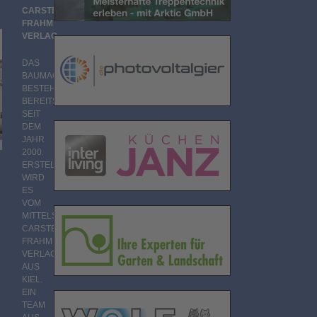
CARSTEN
FRAHM
VERLAG
DAS
BAUMAGAZIN
BESTEHT
BEREITS
SEIT
DEM
JAHR
2000.
ERSTELLT
WIRD
ES
VOM
MITTELSTÄNDISCHEN
CARSTEN
FRAHM
VERLAG
AUS
KIEL.
EIN
TEAM