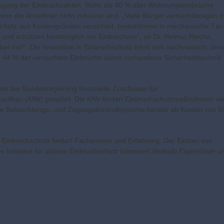
ckgang der Einbruchzahlen. Mehr als 40 % aller Wohnungseinbrüche
wenn die Anwohner nicht zuhause sind. „Viele Bürger vernachlässigen d
schutz aus Kostengründen verzichtet. Investitionen in mechanische Tür
und schützen bestmöglich vor Einbrechern“, so Dr. Helmut Rieche,
 bei mir!“. Die Investition in Einbruchschutz lohnt sich nachweislich, den
über 44 % der versuchten Einbrüche durch vorhandene Sicherheitstechnik
 der Bundesregierung finanzielle Zuschüsse für
ederaufbau (KfW) gewährt. Die KfW fördert Einbruchschutzmaßnahmen wi
 Beleuchtungs- und Zugangskontrollsysteme bereits ab Kosten von 5
er Einbruchschutz bedarf Fachwissen und Erfahrung. Der Einbau von
Initiative für aktiven Einbruchschutz informiert deshalb Eigentümer u