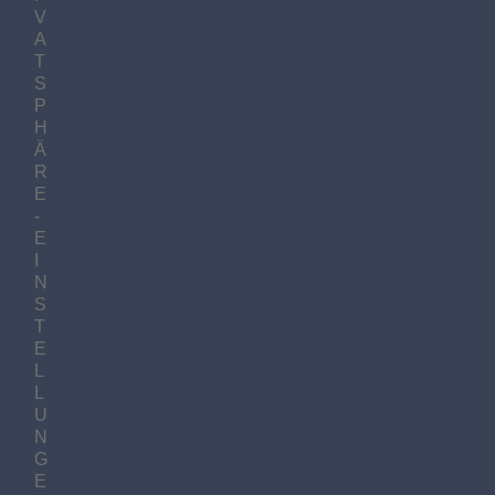
V
A
T
S
P
H
Ä
R
E
-
E
I
N
S
T
E
L
L
U
N
G
E