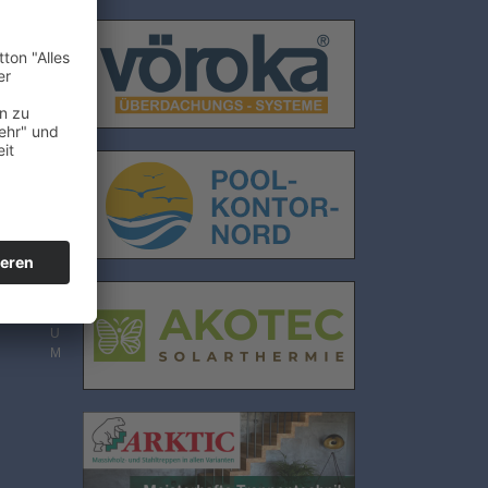
E
N
S
C
H
U
T
Z
I
M
P
R
E
S
S
U
M