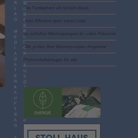
R
M
Das Fundament als sichere Basis
L
Ü
A
B
G
E
Hohe Effizienz spart bares Geld
R
B
M
So entfalten Wärmepumpen ihr volles Potenzial
L
E
I
D
„Wir prüfen Ihre Wärmepumpen-Angebote“
C
I
K
A
D
Photovoltaik­­anlagen für alle
A
A
T
U
E
S
Anzeigen
N
G
&
A
A
B
U
E
F
N
T
I
R
M
A
P
G
D
F
F
A