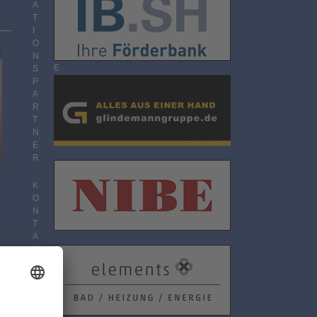
O
A
N
T
N
I
E
O
M
N
E
S
N
P
T
A
R
T
N
E
R
K
O
N
T
A
K
T
D
…
A
T