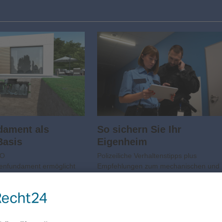
dament als
So sichern Sie Ihr
Basis
Eigenheim
CO
Polizeiliche Verhaltenstipps plus
nfundament ermöglicht
Empfehlungen zum mechanischen und
 sichere Montage der
elektronischen Einbruchschutz Ob
 Zum Schutz von
Eigenheim oder Mietwohnung, ob Stadt
ägt das WaterTech-
oder Land, ob lange im Urlaub oder nur
 ACO mit seiner jüngsten
kurz zur Bäckerei – ein Einbruch kann
 dem ACO