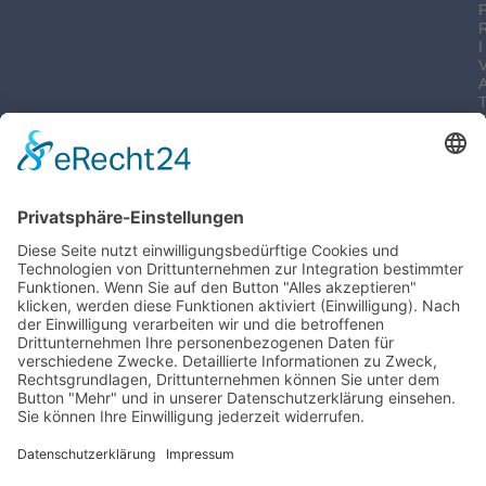
I
-
I