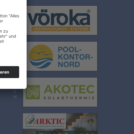
E
N
S
C
H
U
T
Z
I
M
P
R
E
S
S
U
M