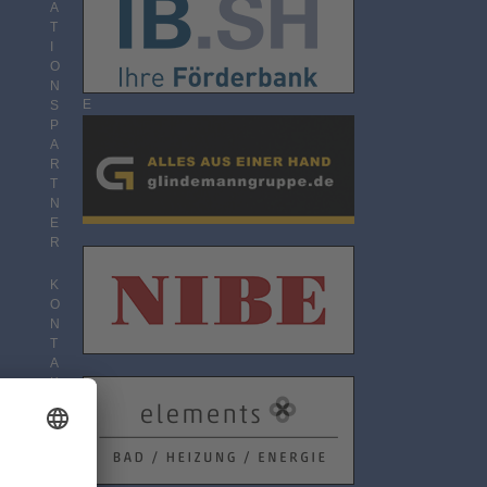
O
A
N
T
N
I
E
O
M
N
E
S
N
P
T
A
R
T
N
E
R
K
O
N
T
A
K
T
D
A
T