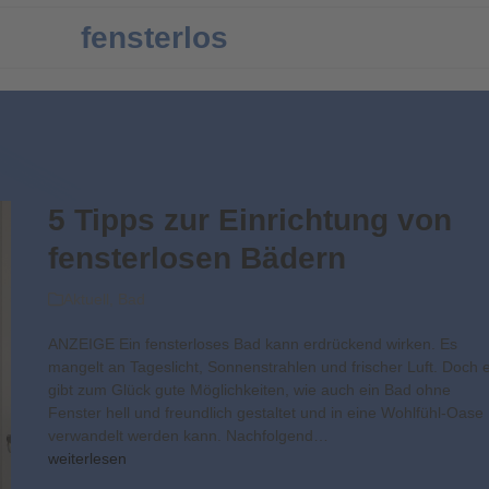
fensterlos
5 Tipps zur Einrichtung von
fensterlosen Bädern
Aktuell
,
Bad
ANZEIGE Ein fensterloses Bad kann erdrückend wirken. Es
mangelt an Tageslicht, Sonnenstrahlen und frischer Luft. Doch 
gibt zum Glück gute Möglichkeiten, wie auch ein Bad ohne
Fenster hell und freundlich gestaltet und in eine Wohlfühl-Oase
verwandelt werden kann. Nachfolgend…
weiterlesen