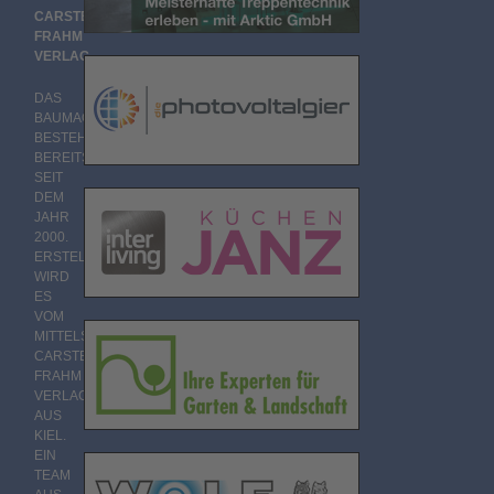
CARSTEN
FRAHM
VERLAG
DAS
BAUMAGAZIN
BESTEHT
BEREITS
SEIT
DEM
JAHR
2000.
ERSTELLT
WIRD
ES
VOM
MITTELSTÄNDISCHEN
CARSTEN
FRAHM
VERLAG
AUS
KIEL.
EIN
TEAM