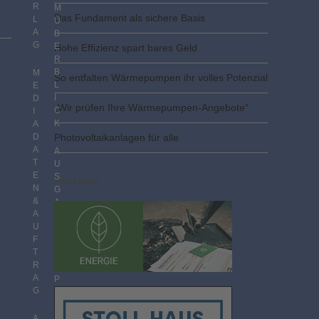
R
M
Das Fundament als sichere Basis
L
Ü
A
B
G
E
Hohe Effizienz spart bares Geld
R
B
M
So entfalten Wärmepumpen ihr volles Potenzial
L
E
I
D
„Wir prüfen Ihre Wärmepumpen-Angebote“
C
I
K
A
D
Photovoltaik­­anlagen für alle
A
A
T
U
E
S
Anzeigen
N
G
&
A
A
B
U
E
F
N
T
I
R
M
A
P
G
D
F
F
A