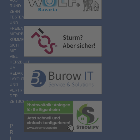
AUS
RUND
ZEHN
FESTEN
UND
FREIEN
MITARBEITERN
KÜMMERT
SICH
MIT
VIEL
HERZBLUT
UM
REDAKTION,
LAYOUT
UND
VERTRIEB
DER
ZEITSCHRIFT.
P
R
I