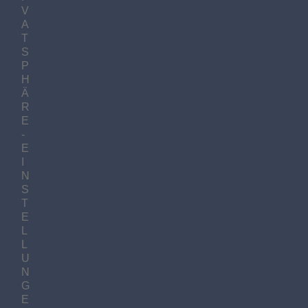
V
A
T
S
P
H
Ä
R
E
-
E
I
N
S
T
E
L
L
U
N
G
E