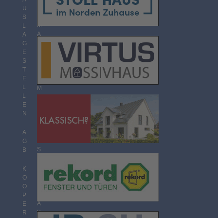
O
U
R
S
M
L
A
A
T
G
E
S
T
T
H
E
E
L
M
L
E
E
N
N
Ü
B
E
A
R
G
S
B
I
C
K
H
O
T
O
P
A
E
B
R