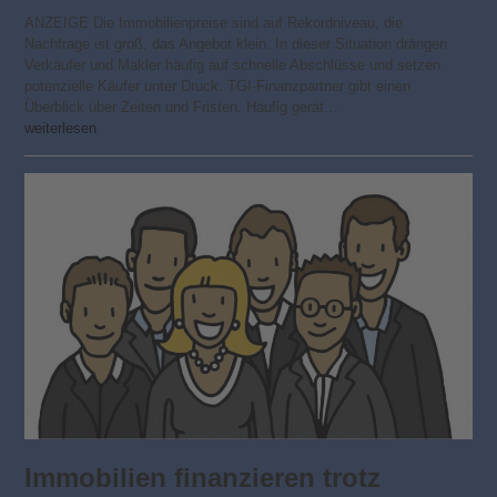
ANZEIGE Die Immobilienpreise sind auf Rekordniveau, die
Nachfrage ist groß, das Angebot klein. In dieser Situation drängen
Verkäufer und Makler häufig auf schnelle Abschlüsse und setzen
potenzielle Käufer unter Druck. TGI-Finanzpartner gibt einen
Überblick über Zeiten und Fristen. Häufig gerät…
weiterlesen
Immobilien finanzieren trotz