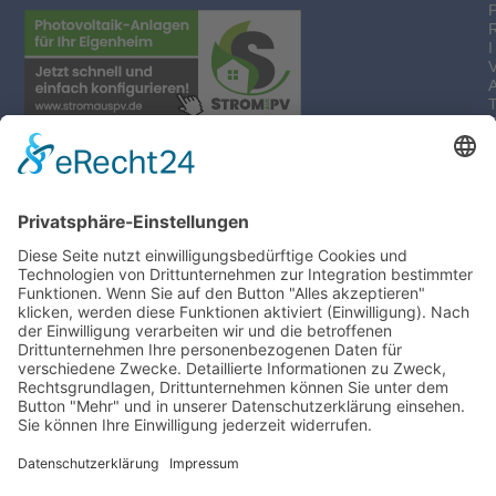
I
-
I