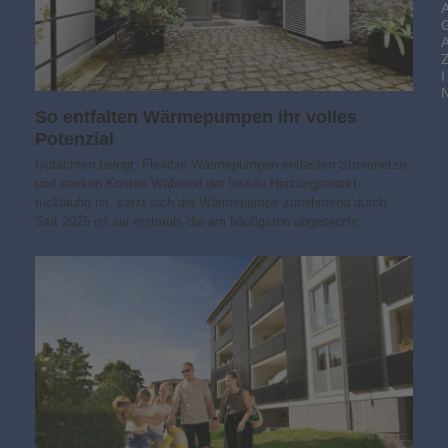
I
So entfalten Wärmepumpen ihr volles
Potenzial
Gutachten belegt: Flexible Wärmepumpen entlasten Stromnetze
und senken Kosten Während der fossile Heizungsmarkt
rückläufig ist, setzt sich die Wärmepumpe zunehmend durch.
Seit 2025 ist sie erstmals die am häufigsten abgesetzte…