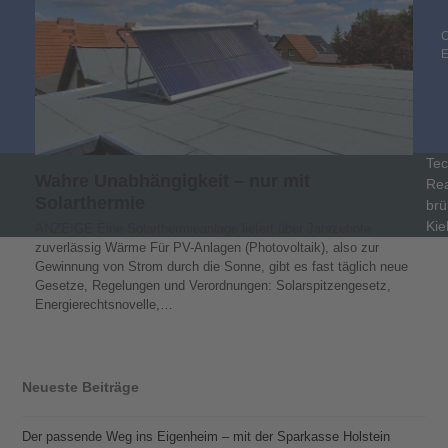
C
Tec
Wahre Unabhängigkeit – nur mit
Rea
Solarthermie
brü
Kie
ANZEIGE Eine Solarthermieanlage liefert über Jahrzehnte
zuverlässig Wärme Für PV-Anlagen (Photovoltaik), also zur
Gewinnung von Strom durch die Sonne, gibt es fast täglich neue
Gesetze, Regelungen und Verordnungen: Solarspitzengesetz,
Energierechtsnovelle,…
Neueste Beiträge
Der passende Weg ins Eigenheim – mit der Sparkasse Holstein