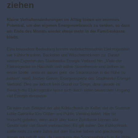
ziehen
Kleine Verhaltensänderungen im Alltag bieten ein enormes
Potential, um den eigenen Energieverbrauch zu senken, so dass
am Ende des Monats wieder etwas mehr in der Familienkasse
bleibt.
Eine besondere Bedeutung kommt verbrauchsstarken Elektrogeräten
wie Kühlschränken, Backöfen und Wäschetrocknern zu. Darauf
weisen Experten des Stadtwerke Energie Verbund hin. „Viele der
Elektrogeräte im Haushalt sind wahre Stromfresser und stehen an
erster Stelle, wenn es darum geht, die Stromkosten in die Höhe zu
treiben“, weiß Jochen Grewe, Energieexperte des Stadtwerke Energie
Verbund. Dies sei jedoch kein Grund zur Sorge, denn gerade im
Bereich der Elektrogeräte lasse sich durch einen bewussten Umgang
viel Energie einsparen.
Da wäre zum Beispiel der alte Kühlschrank im Keller, der im Sommer
kühle Getränke fürs Grillen und Public Viewing liefert. Hier ist
Vorsicht geboten, denn auch über kurze Zeiträume können alte
Geräte sehr viel Strom verbrauchen. Es gilt daher: Der Kühlschrank
sollte nicht zu viele Jahre auf dem Buckel haben und gleichzeitig
immer gut gefüllt sein, da Leerräume den Stromverbrauch in die Höhe