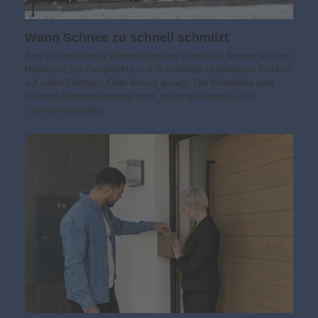
Wenn Schnee zu schnell schmilzt
Eine unzureichende Wärmedämmung hinterlässt Spuren auf dem
Hausdach Die Frostnächte und Schneefälle hinterlassen Zeichen
auf vielen Dächern. Oder besser gesagt: Die fehlerhafte oder
fehlende Wärmedämmung zeigt, wo möglicherweise ein
Optimierungsbedarf…