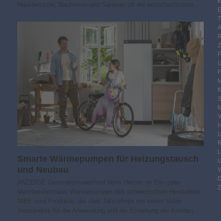
K
Hausbesitzer, Bauherren und Sanierer oft die wirtschaftlichste…
E
F
M
S
M
V
R
Smarte Wärmepumpen für Heizungstausch
und Neubau
ANZEIGE Generationswechsel beim Heizen im Ein- oder
Z
Mehrfamilienhaus Wärmepumpen des schwedischen Herstellers
NIBE sind Produkte, die über Jahrzehnte mit einem tiefen
Verständnis für die Anwendung und die Erwartung der Kunden…