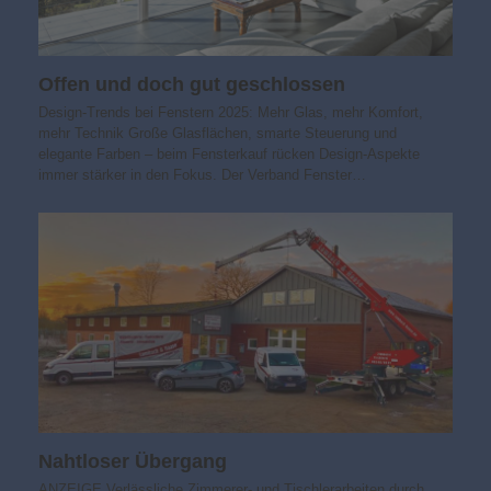
Offen und doch gut geschlossen
Design-Trends bei Fenstern 2025: Mehr Glas, mehr Komfort,
mehr Technik Große Glasflächen, smarte Steuerung und
elegante Farben – beim Fensterkauf rücken Design-Aspekte
immer stärker in den Fokus. Der Verband Fenster…
Nahtloser Übergang
ANZEIGE Verlässliche Zimmerer- und Tischlerarbeiten durch