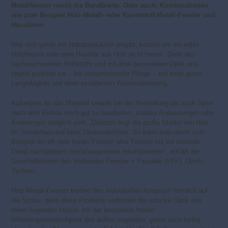
Metallfenster reicht die Bandbreite. Oder auch: Kombi­nationen
wie zum Beispiel Holz-Metall- oder Kunststoff-Metall-Fenster und
Haustüren.
Wer sich gerne mit Naturprodukten umgibt, kommt um ein edles
Holzfenster oder eine Haustür aus Holz nicht herum. Dank des
nachwachsenden Rohstoffs und mit ihrer besonderen Optik und
Haptik punkten sie – bei entsprechender Pflege – mit einer guten
Langlebigkeit und einer exzellenten Wärmedämmung.
Außerdem ist das Material sowohl bei der Herstellung als auch Jahre
nach dem Einbau noch gut zu bearbeiten, sodass Anpassungen oder
Änderungen möglich sind. „Dadurch liegt die große Stärke von Holz
im Sonderbau und beim Denkmalschutz. So kann man damit zum
Beispiel die oft sehr feinen Formen alter Fenster bis ins kleinste
Detail nacharbeiten beziehungsweise rekonstruieren“, erklärt der
Geschäftsführer des Verbandes Fenster + Fassade (VFF), Ulrich
Tschorn.
Holz-Metall-Fenster treiben den individuellen Anspruch förmlich auf
die Spitze, denn diese Produkte verbinden die schicke Optik des
innen liegenden Holzes mit der besonders hohen
Witterungsbeständigkeit des außen liegenden, gerne auch farbig