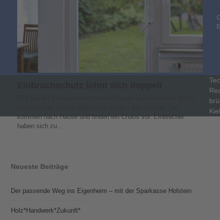
C
Tec
Einbruchschutz lohnt sich doppelt
Rea
Wie Sie die Einbaukosten von der Steuer abziehen oder durch
brü
zinsgünstige Kredite begleichen Stellen Sie sich vor, Sie
Kie
kommen nach Hause und finden ein Chaos vor. Einbrecher
haben sich zu…
Neueste Beiträge
Der passende Weg ins Eigenheim – mit der Sparkasse Holstein
Holz*Handwerk*Zukunft*