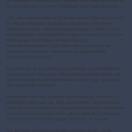
akzentuierten Aluminiums oder Edelstahls. Ein Erhaltungsanstrich ist
hier im Gegensatz zum reinen Holzfenster in der Regel nicht nötig.
„Seit Jahrzehnten bewährt im Fensterbau ist das Material Kunststoff.
Es wird als attraktives, beständiges und einfach zu pflegendes
Material im Fenster- und Haustürenbau eingesetzt“, erklärt Tschorn.
Kunststofffenster und Kunststofftüren gibt es sowohl im klassischen
Weiß als auch in unzähligen weiteren Farb- und
Materialkombinationen. Für die Dämmwirkung sorgen hier im
Rahmenprofil befindliche Luftkammern und gegebenenfalls
zusätzliche Dämmmodule.
Außerdem gibt es Kunststoff-Aluminiumfenster mit außenliegender
Aluminiumschale. Diese kann farbig pulverbeschichtet werden, was
für eine extravagante oder auch exklusive Optik sorgt – ganz nach
dem Wunsch des Hausherrn.
Metallfenster und -türen bestehen üblicherweise aus Aluminium, in
besonderen Fällen auch aus Stahl und Edelstahl. „Sie sind extrem
stabil, lassen sich darum mit schlanken Rahmenprofilen verwirklichen
und besitzen eine besonders hohe Lebenserwartung. Damit lassen
sich auch ‚Projekte für die Ewigkeit‘ umsetzen“, so Tschorn.
Soll die Farbe von Aluminiumprofilen verändert werden, ist ein