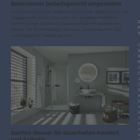
Badezimmer bedarfs­gerecht umgestalten
Kostenlose Broschüre vergleicht barrierefreie, altersgerechte und
pflegegerechte Bäder Eine wahre Flut an unterschiedlichen
Bezeichnungen kursiert im Zusammenhang mit barrierefreien
Bädern. Bei Beschreibungen wie etwa „barrierereduziert“ oder
„seniorengerecht“ handelt es sich…
B
S
2
Sanftes Wasser für dauerhaften Komfort
und Ästhetik