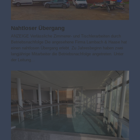
Nahtloser Übergang
ANZEIGE Verlässliche Zimmerer- und Tischlerarbeiten durch
Betriebsnachfolge Die angesehene Firma Lambach & Haase hat
einen nahtlosen Übergang erlebt. Zu Jahresbeginn haben zwei
langjährige Mitarbeiter die Betriebsnachfolge angetreten. Unter
der Leitung…