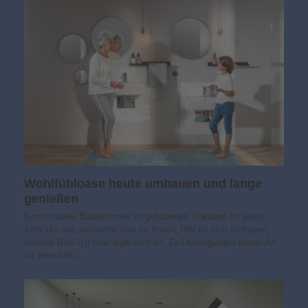
Wohlfühloase heute umbauen und lange
genießen
Komfortables Badezimmer im gehobenen Standard für jedes
Alter Um das passende Bad zu finden, hilft es sich zu fragen,
welcher Bad-Typ man eigentlich ist. Zu Überlegungen dieser Art
rät jedenfalls…