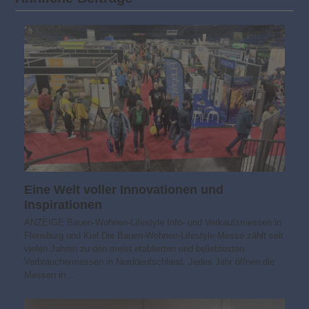
Eine Welt voller Innovationen und
Inspirationen
ANZEIGE Bauen-Wohnen-Lifestyle Info- und Verkaufsmessen in
Flensburg und Kiel Die Bauen-Wohnen-Lifestyle-Messe zählt seit
vielen Jahren zu den meist etablierten und beliebtesten
Verbrauchermessen in Norddeutschland. Jedes Jahr öffnen die
Messen in…