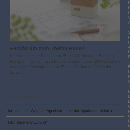
I
Fachforum zum Thema Bauen
Immobilienmesse Franken am 25. und 26. Januar in Bamberg
Die 22. Immobilienmesse Franken findet mit über 150 Ausstellern
-
und vielen Fachvorträgen am 25. und 26. Januar 2025 in der
I
brose…
Neueste Beiträge
Der passende Weg ins Eigenheim – mit der Sparkasse Holstein
Holz*Handwerk*Zukunft*