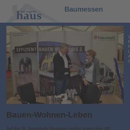
Open
Close
Baumessen
mobile
mobile
menu
menu
Bauen-Wohnen-Leben
Auf den 16. Bergedorfer Bautagen werden erneut über 200