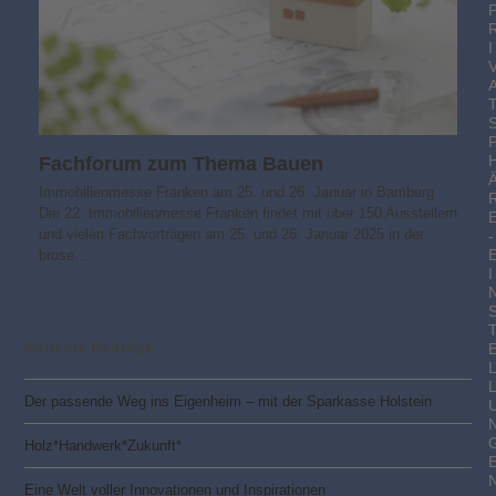
I
Fachforum zum Thema Bauen
Immobilienmesse Franken am 25. und 26. Januar in Bamberg
Die 22. Immobilienmesse Franken findet mit über 150 Ausstellern
und vielen Fachvorträgen am 25. und 26. Januar 2025 in der
-
brose…
I
Neueste Beiträge
Der passende Weg ins Eigenheim – mit der Sparkasse Holstein
Holz*Handwerk*Zukunft*
Eine Welt voller Innovationen und Inspirationen