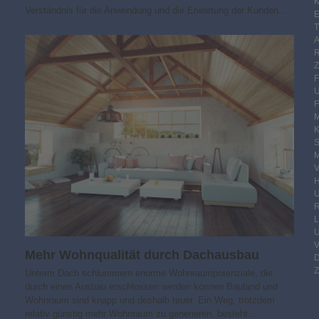
K
Verständnis für die Anwendung und die Erwartung der Kunden…
E
F
M
S
M
V
R
Mehr Wohnqualität durch Dachausbau
Z
Unterm Dach schlummern enorme Wohnraumpotenziale, die
durch einen Ausbau erschlossen werden können Bauland und
Wohnraum sind knapp und deshalb teuer. Ein Weg, trotzdem
relativ günstig mehr Wohnraum zu generieren, besteht…