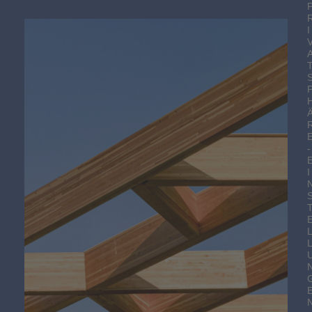
I
-
I