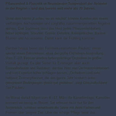
Pflanzenhof & Floristik in Neumünster-Tungendorf der Anbieter
in der Region – und das bereits seit mehr als 70 Jahren.
Unter dem Motto „Kaufen, wo es wächst“ können Kunden aus einem
vielfältigen, hochwertigen und sorgfältig zusammengestellten Angebot
wählen. Das Sortiment lässt das Herz jedes Pflanzenliebhabers
höher schlagen: Stauden, Gräser, Gehölze, Kleinsträucher, Bäume,
Blumen und Accessoires. Damit kann der Frühling kommen.
Darüber hinaus bietet das Familienunternehmen Paulwitz immer
wieder etwas Besonderes, etwa die große Orchideen-Ausstellung.
Vom 7.–17. Februar werden farbenprächtige Orchideen in großer
Vielfalt gezeigt. Es gibt Sorten für Einsteiger, aber auch
Besonderheiten und Raritäten, die das Herz von Orchideenliebhabern
und von Experten höher schlagen lassen. „Orchideen sind sehr
haltbare Zimmerpflanzen, die das ganze Jahr hindurch unter
geeigneten Bedingungen gleich gut gedeihen“, sagt Geschäftsführer
Jan Paulwitz.
Im Monat darauf folgen vom 8.–17. März die Kamelientage. Kamelien
erinnern ein wenig an Rosen. Sie erfreuen nicht nur für den
Augenblick, sondern verwöhnen die Sinne mit ihren Farben und
Formen über längere Zeit. Über die richtige Pflege berät das