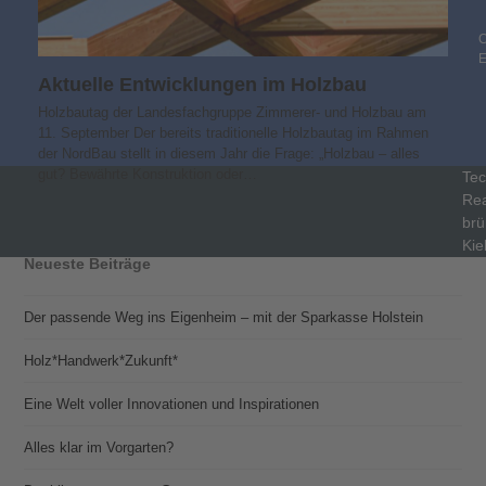
C
Aktuelle Entwicklungen im Holzbau
Holzbautag der Landesfachgruppe Zimmerer- und Holzbau am
11. September Der bereits traditionelle Holzbautag im Rahmen
der NordBau stellt in diesem Jahr die Frage: „Holzbau – alles
gut? Bewährte Konstruktion oder…
Tec
Rea
brü
Kie
Neueste Beiträge
Der passende Weg ins Eigenheim – mit der Sparkasse Holstein
Holz*Handwerk*Zukunft*
Eine Welt voller Innovationen und Inspirationen
Alles klar im Vorgarten?