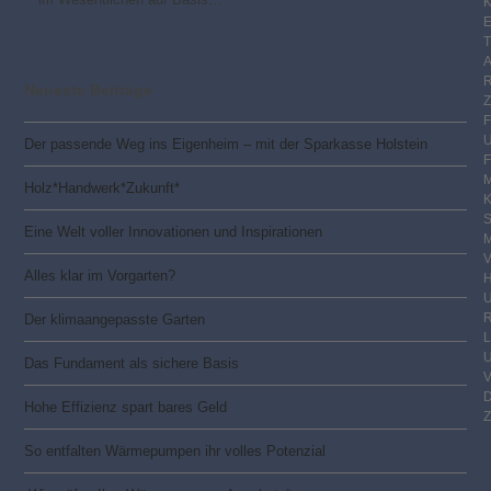
K
E
Neueste Beiträge
Der passende Weg ins Eigenheim – mit der Sparkasse Holstein
F
M
Holz*Handwerk*Zukunft*
S
Eine Welt voller Innovationen und Inspirationen
M
V
Alles klar im Vorgarten?
R
Der klimaangepasste Garten
Das Fundament als sichere Basis
Hohe Effizienz spart bares Geld
Z
So entfalten Wärmepumpen ihr volles Potenzial