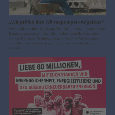
„Wir prüfen Ihre Wärmepumpen-Angebote“
Verbraucherzentrale Schleswig-Holstein mit neuem, kostenfreien
Beratungsangebot am Start Sie möchten gern Ihr Heizsystem
von der bisherigen Wärmeversorgung auf eine Wärmepumpe
umstellen und haben sich auch schon ein, zwei Angebote
erstellen…