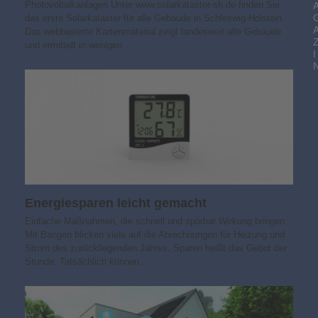
Photovoltaikanlagen Unter www.solarkataster-sh.de finden Sie
das erste Solarkataster für alle Gebäude in Schleswig-Holstein.
Das webbasierte Kartenmaterial zeigt landesweit alle Gebäude
und ermittelt in wenigen…
I
Energiesparen leicht gemacht
Einfache Maßnahmen, die schnell und spürbar Wirkung bringen
Mit Bangen blicken viele auf die Abrechnungen für Heizung und
Strom des zurückliegenden Jahres. Sparen heißt das Gebot der
Stunde. Tatsächlich können…