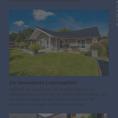
als jeder vierte Neubau in Deutschland aus der…
I
Ein besonderes Lebensgefühl
ANZEIGE Ein Zuhause mit Zukunft Individuelle Ein- und
Mehrfamilienhäuser von Talis Seit über 25 Jahren begleitet Talis
Holzhäuser Familien auf dem Weg in ihr Eigenheim. Mit
individuellen Planungen, nachhaltigen Baustoffen…