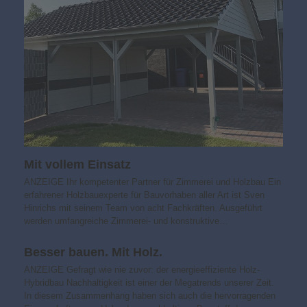
Mit vollem Einsatz
ANZEIGE Ihr kompetenter Partner für Zimmerei und Holzbau Ein
erfahrener Holzbauexperte für Bauvorhaben aller Art ist Sven
Hinrichs mit seinem Team von acht Fachkräften. Ausgeführt
werden umfangreiche Zimmerei- und konstruktive…
Besser bauen. Mit Holz.
ANZEIGE Gefragt wie nie zuvor: der energieeffiziente Holz-
Hybridbau Nachhaltigkeit ist einer der Mega­trends unserer Zeit.
In diesem Zusammenhang haben sich auch die hervorragenden